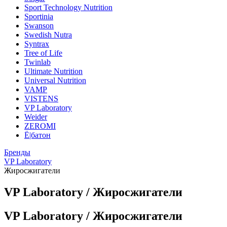
Sport Technology Nutrition
Sportinia
Swanson
Swedish Nutra
Syntrax
Tree of Life
Twinlab
Ultimate Nutrition
Universal Nutrition
VAMP
VISTENS
VP Laboratory
Weider
ZEROMI
Ё|батон
Бренды
VP Laboratory
Жиросжигатели
VP Laboratory / Жиросжигатели
VP Laboratory / Жиросжигатели