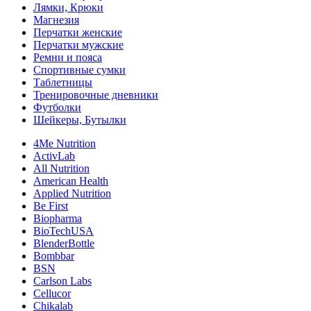
Лямки, Крюки
Магнезия
Перчатки женские
Перчатки мужские
Ремни и пояса
Спортивные сумки
Таблетницы
Тренировочные дневники
Футболки
Шейкеры, Бутылки
4Me Nutrition
ActivLab
All Nutrition
American Health
Applied Nutrition
Be First
Biopharma
BioTechUSA
BlenderBottle
Bombbar
BSN
Carlson Labs
Cellucor
Chikalab