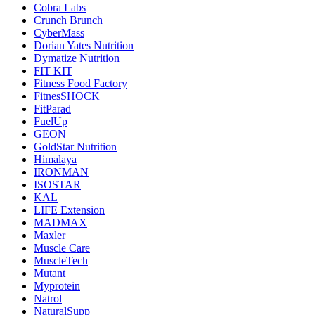
Cobra Labs
Crunch Brunch
CyberMass
Dorian Yates Nutrition
Dymatize Nutrition
FIT KIT
Fitness Food Factory
FitnesSHOCK
FitParad
FuelUp
GEON
GoldStar Nutrition
Himalaya
IRONMAN
ISOSTAR
KAL
LIFE Extension
MADMAX
Maxler
Muscle Care
MuscleTech
Mutant
Myprotein
Natrol
NaturalSupp