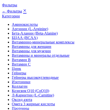
Фильтры
×
← Фильтры
Категории
Аминокислоты
Аргинин (L-Arginine)
Бета-Аланин (Beta-Alanine)
БЦАА (BCAA)
Витаминно-минеральные комплексы
Витамины для женщин
Витамины для мужчин
Витамины и минералы отдельные
Витамин B
Витамин C
Цинк
Гейнеры
Гейнеры высокоуглеводные
Изотоники
Коллаген
Коэнзим Q10 (CoQ10)
Л-Карнитин (L-Сarnitine)
Оксид азота
Омега 3 жирные кислоты
Протеины