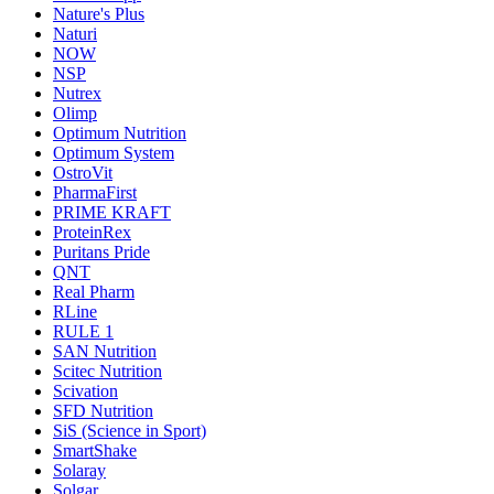
Nature's Plus
Naturi
NOW
NSP
Nutrex
Olimp
Optimum Nutrition
Optimum System
OstroVit
PharmaFirst
PRIME KRAFT
ProteinRex
Puritans Pride
QNT
Real Pharm
RLine
RULE 1
SAN Nutrition
Scitec Nutrition
Scivation
SFD Nutrition
SiS (Science in Sport)
SmartShake
Solaray
Solgar