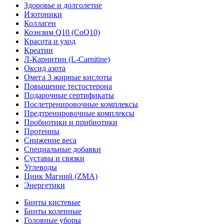
Здоровье и долголетие
Изотоники
Коллаген
Коэнзим Q10 (CoQ10)
Красота и уход
Креатин
Л-Карнитин (L-Сarnitine)
Оксид азота
Омега 3 жирные кислоты
Повышение тестостерона
Подарочные сертификаты
Послетренировочные комплексы
Предтренировочные комплексы
Пробиотики и прибиотики
Протеины
Снижение веса
Специальные добавки
Суставы и связки
Углеводы
Цинк Магний (ZMA)
Энергетики
Бинты кистевые
Бинты коленные
Головные уборы