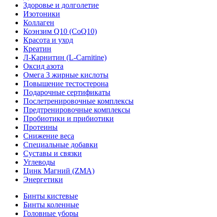
Здоровье и долголетие
Изотоники
Коллаген
Коэнзим Q10 (CoQ10)
Красота и уход
Креатин
Л-Карнитин (L-Сarnitine)
Оксид азота
Омега 3 жирные кислоты
Повышение тестостерона
Подарочные сертификаты
Послетренировочные комплексы
Предтренировочные комплексы
Пробиотики и прибиотики
Протеины
Снижение веса
Специальные добавки
Суставы и связки
Углеводы
Цинк Магний (ZMA)
Энергетики
Бинты кистевые
Бинты коленные
Головные уборы