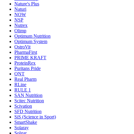
Nature's Plus
Naturi
NOW
NSP
Nutrex
Olimp
Optimum Nutrition
Optimum System
OstroVit
PharmaFirst
PRIME KRAFT
ProteinRex
Puritans Pride
QNT
Real Pharm
RLine
RULE 1
SAN Nutrition
Scitec Nutrition
Scivation
SFD Nutrition
SiS (Science in Sport)
SmartShake
Solaray
Solgar