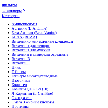
Фильтры
×
← Фильтры
Категории
Аминокислоты
Аргинин (L-Arginine)
Бета-Аланин (Beta-Alanine)
БЦАА (BCAA)
Витаминно-минеральные комплексы
Витамины для женщин
Витамины для мужчин
Витамины и минералы отдельные
Витамин B
Витамин C
Цинк
Гейнеры
Гейнеры высокоуглеводные
Изотоники
Коллаген
Коэнзим Q10 (CoQ10)
Л-Карнитин (L-Сarnitine)
Оксид азота
Омега 3 жирные кислоты
Протеины