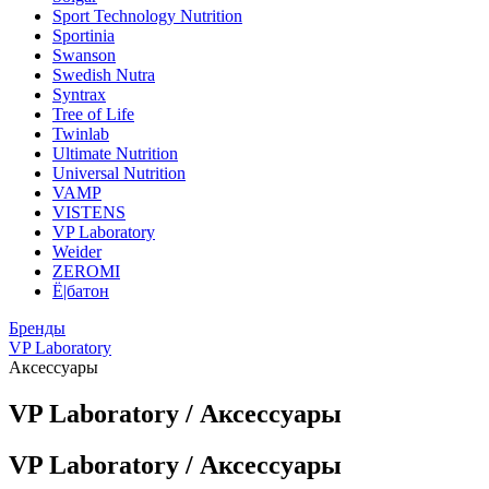
Sport Technology Nutrition
Sportinia
Swanson
Swedish Nutra
Syntrax
Tree of Life
Twinlab
Ultimate Nutrition
Universal Nutrition
VAMP
VISTENS
VP Laboratory
Weider
ZEROMI
Ё|батон
Бренды
VP Laboratory
Аксессуары
VP Laboratory / Аксессуары
VP Laboratory / Аксессуары