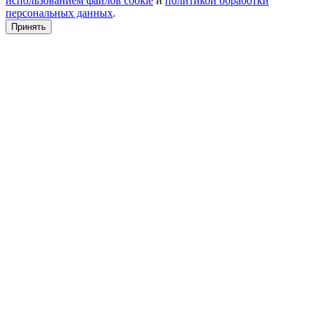
использованием файлов cookie
и
политикой обработки
персональных данных
.
Принять