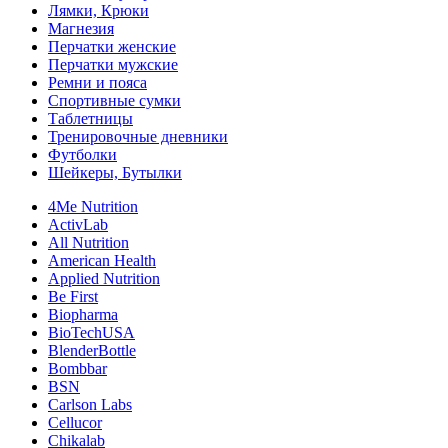
Лямки, Крюки
Магнезия
Перчатки женские
Перчатки мужские
Ремни и пояса
Спортивные сумки
Таблетницы
Тренировочные дневники
Футболки
Шейкеры, Бутылки
4Me Nutrition
ActivLab
All Nutrition
American Health
Applied Nutrition
Be First
Biopharma
BioTechUSA
BlenderBottle
Bombbar
BSN
Carlson Labs
Cellucor
Chikalab