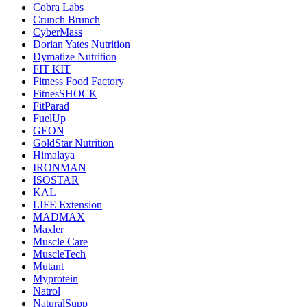
Cobra Labs
Crunch Brunch
CyberMass
Dorian Yates Nutrition
Dymatize Nutrition
FIT KIT
Fitness Food Factory
FitnesSHOCK
FitParad
FuelUp
GEON
GoldStar Nutrition
Himalaya
IRONMAN
ISOSTAR
KAL
LIFE Extension
MADMAX
Maxler
Muscle Care
MuscleTech
Mutant
Myprotein
Natrol
NaturalSupp