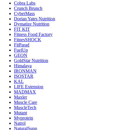
Cobra Labs
Crunch Brunch
CyberMass
Dorian Yates Nutrition
Dymatize Nutrition
FIT KIT
Fitness Food Factory
FitnesSHOCK
FitParad
FuelUp
GEON
GoldStar Nutrition
Himalaya
IRONMAN
ISOSTAR
KAL
LIFE Extension
MADMAX
Maxler
Muscle Care
MuscleTech
Mutant
Myprotein
Natrol
NaturalSupp