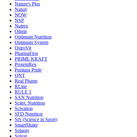
Nature's Plus
Naturi
NOW
NSP
Nutrex
Olimp
Optimum Nutrition
Optimum System
OstroVit
PharmaFirst
PRIME KRAFT
ProteinRex
Puritans Pride
QNT
Real Pharm
RLine
RULE 1
SAN Nutrition
Scitec Nutrition
Scivation
SFD Nutrition
SiS (Science in Sport)
SmartShake
Solaray
Solgar