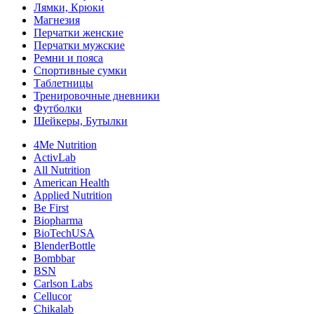
Лямки, Крюки
Магнезия
Перчатки женские
Перчатки мужские
Ремни и пояса
Спортивные сумки
Таблетницы
Тренировочные дневники
Футболки
Шейкеры, Бутылки
4Me Nutrition
ActivLab
All Nutrition
American Health
Applied Nutrition
Be First
Biopharma
BioTechUSA
BlenderBottle
Bombbar
BSN
Carlson Labs
Cellucor
Chikalab