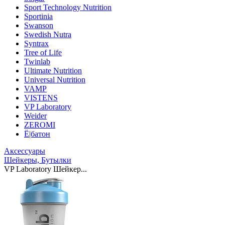
Sport Technology Nutrition
Sportinia
Swanson
Swedish Nutra
Syntrax
Tree of Life
Twinlab
Ultimate Nutrition
Universal Nutrition
VAMP
VISTENS
VP Laboratory
Weider
ZEROMI
Ё|батон
Аксессуары
Шейкеры, Бутылки
VP Laboratory Шейкер...