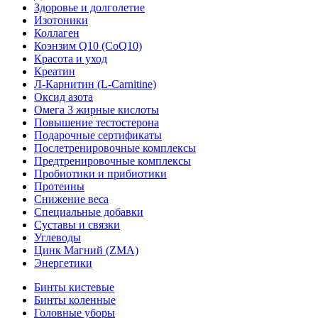
Здоровье и долголетие
Изотоники
Коллаген
Коэнзим Q10 (CoQ10)
Красота и уход
Креатин
Л-Карнитин (L-Сarnitine)
Оксид азота
Омега 3 жирные кислоты
Повышение тестостерона
Подарочные сертификаты
Послетренировочные комплексы
Предтренировочные комплексы
Пробиотики и прибиотики
Протеины
Снижение веса
Специальные добавки
Суставы и связки
Углеводы
Цинк Магний (ZMA)
Энергетики
Бинты кистевые
Бинты коленные
Головные уборы