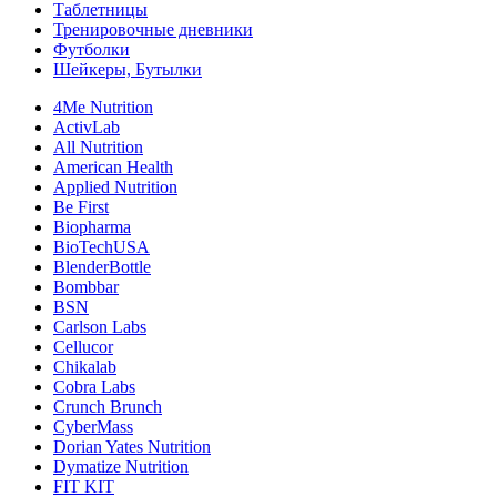
Таблетницы
Тренировочные дневники
Футболки
Шейкеры, Бутылки
4Me Nutrition
ActivLab
All Nutrition
American Health
Applied Nutrition
Be First
Biopharma
BioTechUSA
BlenderBottle
Bombbar
BSN
Carlson Labs
Cellucor
Chikalab
Cobra Labs
Crunch Brunch
CyberMass
Dorian Yates Nutrition
Dymatize Nutrition
FIT KIT