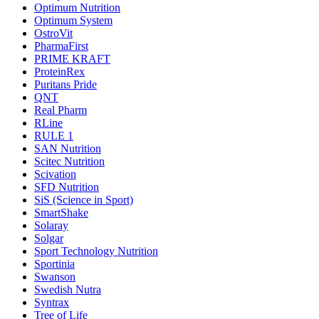
Optimum Nutrition
Optimum System
OstroVit
PharmaFirst
PRIME KRAFT
ProteinRex
Puritans Pride
QNT
Real Pharm
RLine
RULE 1
SAN Nutrition
Scitec Nutrition
Scivation
SFD Nutrition
SiS (Science in Sport)
SmartShake
Solaray
Solgar
Sport Technology Nutrition
Sportinia
Swanson
Swedish Nutra
Syntrax
Tree of Life