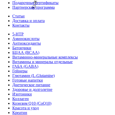
Подарочные сертификаты
Партнерская программа
Статьи
Доставка и оплата
Контакты
5-HTP
Аминокислоты
Антиоксиданты
Батончики
БЦАА (BCAA)
Витаминно-минеральные комплексы
Витамины и минералы отдельные
ГАБА (GABA)
Гейнеры
Глютамин (L-Glutamine)
Готовые напитки
Диетическое питание
Здоровье и долголетие
Изотоники
Коллаген
Коэнзим Q10 (CoQ10)
Красота и уход
Креатин