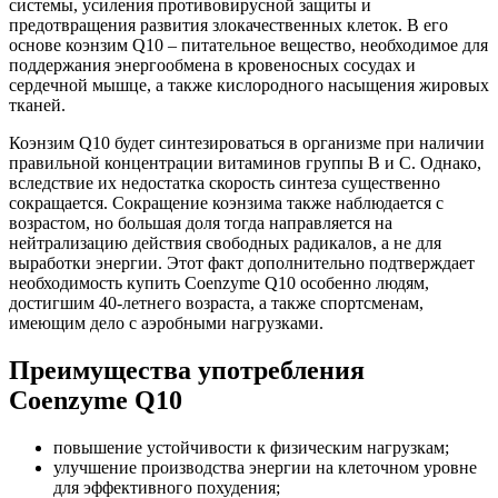
системы, усиления противовирусной защиты и
предотвращения развития злокачественных клеток. В его
основе коэнзим Q10 – питательное вещество, необходимое для
поддержания энергообмена в кровеносных сосудах и
сердечной мышце, а также кислородного насыщения жировых
тканей.
Коэнзим Q10 будет синтезироваться в организме при наличии
правильной концентрации витаминов группы В и С. Однако,
вследствие их недостатка скорость синтеза существенно
сокращается. Сокращение коэнзима также наблюдается с
возрастом, но большая доля тогда направляется на
нейтрализацию действия свободных радикалов, а не для
выработки энергии. Этот факт дополнительно подтверждает
необходимость купить Coenzyme Q10 особенно людям,
достигшим 40-летнего возраста, а также спортсменам,
имеющим дело с аэробными нагрузками.
Преимущества употребления
Coenzyme Q10
повышение устойчивости к физическим нагрузкам;
улучшение производства энергии на клеточном уровне
для эффективного похудения;