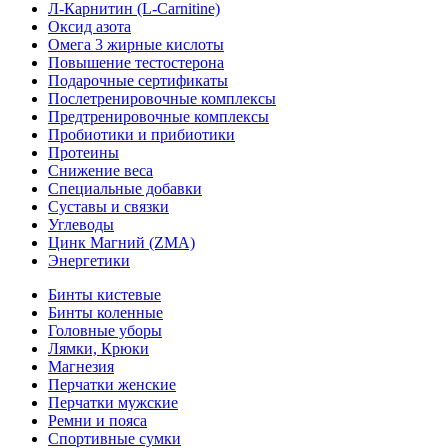
Л-Карнитин (L-Сarnitine)
Оксид азота
Омега 3 жирные кислоты
Повышение тестостерона
Подарочные сертификаты
Послетренировочные комплексы
Предтренировочные комплексы
Пробиотики и прибиотики
Протеины
Снижение веса
Специальные добавки
Суставы и связки
Углеводы
Цинк Магний (ZMA)
Энергетики
Бинты кистевые
Бинты коленные
Головные уборы
Лямки, Крюки
Магнезия
Перчатки женские
Перчатки мужские
Ремни и пояса
Спортивные сумки