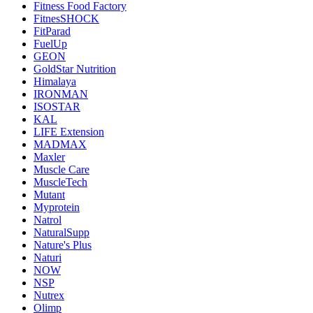
Fitness Food Factory
FitnesSHOCK
FitParad
FuelUp
GEON
GoldStar Nutrition
Himalaya
IRONMAN
ISOSTAR
KAL
LIFE Extension
MADMAX
Maxler
Muscle Care
MuscleTech
Mutant
Myprotein
Natrol
NaturalSupp
Nature's Plus
Naturi
NOW
NSP
Nutrex
Olimp