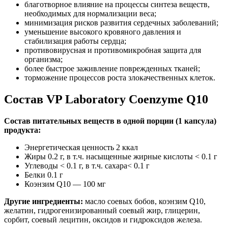
благотворное влияние на процессы синтеза веществ,
необходимых для нормализации веса;
минимизация рисков развития сердечных заболеваний;
уменьшение высокого кровяного давления и
стабилизация работы сердца;
противовирусная и противомикробная защита для
организма;
более быстрое заживление поврежденных тканей;
торможение процессов роста злокачественных клеток.
Состав VP Laboratory Coenzyme Q10
Состав питательных веществ в одной порции (1 капсула)
продукта:
Энергетическая ценность 2 ккал
Жиры 0.2 г, в т.ч. насыщенные жирные кислоты < 0.1 г
Углеводы < 0.1 г, в т.ч. сахара< 0.1 г
Белки 0.1 г
Коэнзим Q10
— 100 мг
Другие ингредиенты:
масло соевых бобов, коэнзим Q10,
желатин, гидрогенизированный соевый жир, глицерин,
сорбит, соевый лецитин, оксидов и гидроксидов железа.