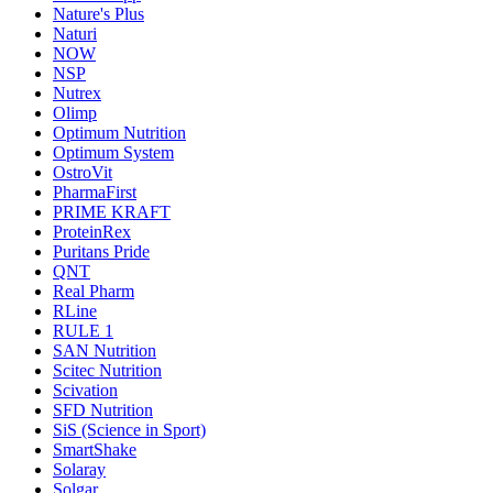
Nature's Plus
Naturi
NOW
NSP
Nutrex
Olimp
Optimum Nutrition
Optimum System
OstroVit
PharmaFirst
PRIME KRAFT
ProteinRex
Puritans Pride
QNT
Real Pharm
RLine
RULE 1
SAN Nutrition
Scitec Nutrition
Scivation
SFD Nutrition
SiS (Science in Sport)
SmartShake
Solaray
Solgar