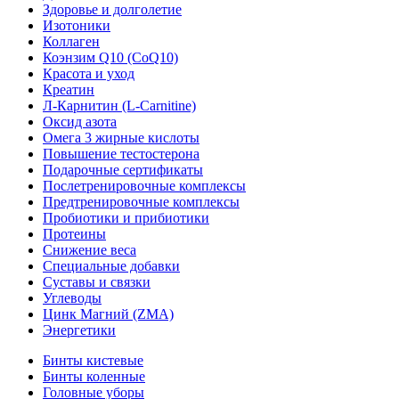
Здоровье и долголетие
Изотоники
Коллаген
Коэнзим Q10 (CoQ10)
Красота и уход
Креатин
Л-Карнитин (L-Сarnitine)
Оксид азота
Омега 3 жирные кислоты
Повышение тестостерона
Подарочные сертификаты
Послетренировочные комплексы
Предтренировочные комплексы
Пробиотики и прибиотики
Протеины
Снижение веса
Специальные добавки
Суставы и связки
Углеводы
Цинк Магний (ZMA)
Энергетики
Бинты кистевые
Бинты коленные
Головные уборы