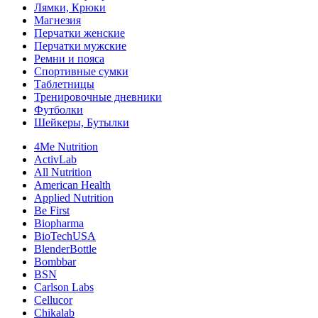
Лямки, Крюки
Магнезия
Перчатки женские
Перчатки мужские
Ремни и пояса
Спортивные сумки
Таблетницы
Тренировочные дневники
Футболки
Шейкеры, Бутылки
4Me Nutrition
ActivLab
All Nutrition
American Health
Applied Nutrition
Be First
Biopharma
BioTechUSA
BlenderBottle
Bombbar
BSN
Carlson Labs
Cellucor
Chikalab