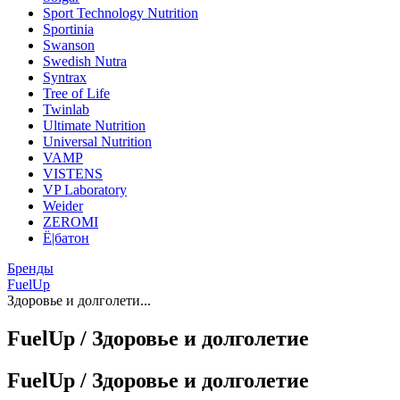
Sport Technology Nutrition
Sportinia
Swanson
Swedish Nutra
Syntrax
Tree of Life
Twinlab
Ultimate Nutrition
Universal Nutrition
VAMP
VISTENS
VP Laboratory
Weider
ZEROMI
Ё|батон
Бренды
FuelUp
Здоровье и долголети...
FuelUp / Здоровье и долголетие
FuelUp / Здоровье и долголетие