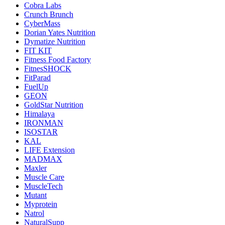
Cobra Labs
Crunch Brunch
CyberMass
Dorian Yates Nutrition
Dymatize Nutrition
FIT KIT
Fitness Food Factory
FitnesSHOCK
FitParad
FuelUp
GEON
GoldStar Nutrition
Himalaya
IRONMAN
ISOSTAR
KAL
LIFE Extension
MADMAX
Maxler
Muscle Care
MuscleTech
Mutant
Myprotein
Natrol
NaturalSupp