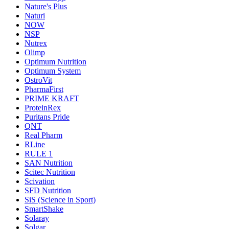
Nature's Plus
Naturi
NOW
NSP
Nutrex
Olimp
Optimum Nutrition
Optimum System
OstroVit
PharmaFirst
PRIME KRAFT
ProteinRex
Puritans Pride
QNT
Real Pharm
RLine
RULE 1
SAN Nutrition
Scitec Nutrition
Scivation
SFD Nutrition
SiS (Science in Sport)
SmartShake
Solaray
Solgar