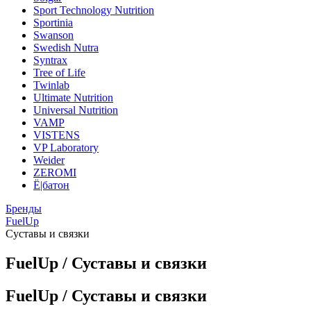
Sport Technology Nutrition
Sportinia
Swanson
Swedish Nutra
Syntrax
Tree of Life
Twinlab
Ultimate Nutrition
Universal Nutrition
VAMP
VISTENS
VP Laboratory
Weider
ZEROMI
Ё|батон
Бренды
FuelUp
Суставы и связки
FuelUp / Суставы и связки
FuelUp / Суставы и связки