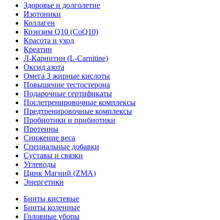
Здоровье и долголетие
Изотоники
Коллаген
Коэнзим Q10 (CoQ10)
Красота и уход
Креатин
Л-Карнитин (L-Сarnitine)
Оксид азота
Омега 3 жирные кислоты
Повышение тестостерона
Подарочные сертификаты
Послетренировочные комплексы
Предтренировочные комплексы
Пробиотики и прибиотики
Протеины
Снижение веса
Специальные добавки
Суставы и связки
Углеводы
Цинк Магний (ZMA)
Энергетики
Бинты кистевые
Бинты коленные
Головные уборы