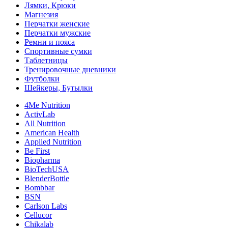
Лямки, Крюки
Магнезия
Перчатки женские
Перчатки мужские
Ремни и пояса
Спортивные сумки
Таблетницы
Тренировочные дневники
Футболки
Шейкеры, Бутылки
4Me Nutrition
ActivLab
All Nutrition
American Health
Applied Nutrition
Be First
Biopharma
BioTechUSA
BlenderBottle
Bombbar
BSN
Carlson Labs
Cellucor
Chikalab