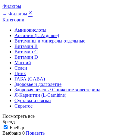
Фильтры
×
← Фильтры
Категории
Аминокислоты
Аргинин (L-Arginine)
Витамины и минералы отдельные
Витамин B
Витамин C
Витамин D
Магний
Селен
Цинк
ГАБА (GABA)
Здоровье и долголетие
Здоровая печень / Cнижение холестерина
Л-Карнитин (L-Сarnitine)
Суставы и связки
Скрытое
Посмотреть все
Бренд
FuelUp
Выбрано
0
Показать