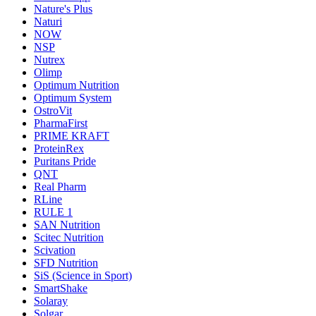
Nature's Plus
Naturi
NOW
NSP
Nutrex
Olimp
Optimum Nutrition
Optimum System
OstroVit
PharmaFirst
PRIME KRAFT
ProteinRex
Puritans Pride
QNT
Real Pharm
RLine
RULE 1
SAN Nutrition
Scitec Nutrition
Scivation
SFD Nutrition
SiS (Science in Sport)
SmartShake
Solaray
Solgar