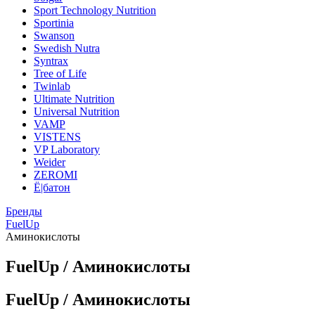
Sport Technology Nutrition
Sportinia
Swanson
Swedish Nutra
Syntrax
Tree of Life
Twinlab
Ultimate Nutrition
Universal Nutrition
VAMP
VISTENS
VP Laboratory
Weider
ZEROMI
Ё|батон
Бренды
FuelUp
Аминокислоты
FuelUp / Аминокислоты
FuelUp / Аминокислоты