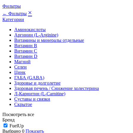
Фильтры
×
← Фильтры
Категории
Аминокислоты
Аргинин (L-Arginine)
Витамины и минералы отдельные
Витамин B
Витамин C
Витамин D
Магний
Селен
Цинк
ГАБА (GABA)
Здоровье и долголетие
Здоровая печень / Cнижение холестерина
Л-Карнитин (L-Сarnitine)
Суставы и связки
Скрытое
Посмотреть все
Бренд
FuelUp
Выбрано
0
Показать