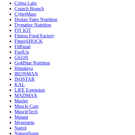
Cobra Labs
Crunch Brunch
CyberMass
Dorian Yates Nutrition
Dymatize Nutrition
FIT KIT
Fitness Food Factory
FitnesSHOCK
FitParad
FuelUp
GEON
GoldStar Nutrition
Himalaya
IRONMAN
ISOSTAR
KAL
LIFE Extension
MADMAX
Maxler
Muscle Care
MuscleTech
Mutant
Myprotein
Natrol
NaturalSupp