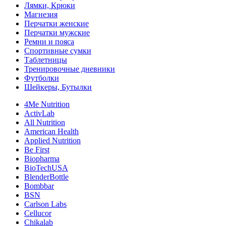
Лямки, Крюки
Магнезия
Перчатки женские
Перчатки мужские
Ремни и пояса
Спортивные сумки
Таблетницы
Тренировочные дневники
Футболки
Шейкеры, Бутылки
4Me Nutrition
ActivLab
All Nutrition
American Health
Applied Nutrition
Be First
Biopharma
BioTechUSA
BlenderBottle
Bombbar
BSN
Carlson Labs
Cellucor
Chikalab