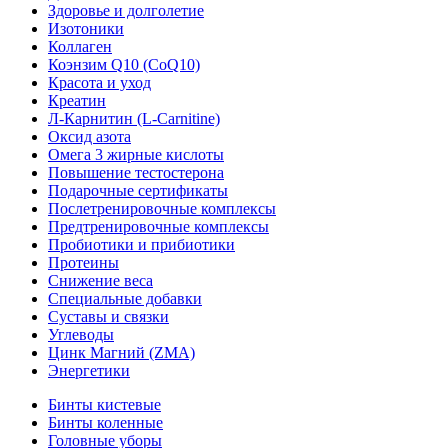
Здоровье и долголетие
Изотоники
Коллаген
Коэнзим Q10 (CoQ10)
Красота и уход
Креатин
Л-Карнитин (L-Сarnitine)
Оксид азота
Омега 3 жирные кислоты
Повышение тестостерона
Подарочные сертификаты
Послетренировочные комплексы
Предтренировочные комплексы
Пробиотики и прибиотики
Протеины
Снижение веса
Специальные добавки
Суставы и связки
Углеводы
Цинк Магний (ZMA)
Энергетики
Бинты кистевые
Бинты коленные
Головные уборы