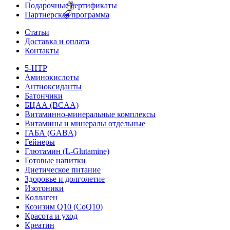
Подарочные сертификаты
Партнерская программа
Статьи
Доставка и оплата
Контакты
5-HTP
Аминокислоты
Антиоксиданты
Батончики
БЦАА (BCAA)
Витаминно-минеральные комплексы
Витамины и минералы отдельные
ГАБА (GABA)
Гейнеры
Глютамин (L-Glutamine)
Готовые напитки
Диетическое питание
Здоровье и долголетие
Изотоники
Коллаген
Коэнзим Q10 (CoQ10)
Красота и уход
Креатин