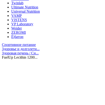
Twinlab
Ultimate Nutrition
Universal Nutrition
VAMP
VISTENS
VP Laboratory
Weider
ZEROMI
Ё|батон
Спортивное питание
Здоровье и долголети...
Здоровая печень / Cн...
FuelUp Lecithin 1200...