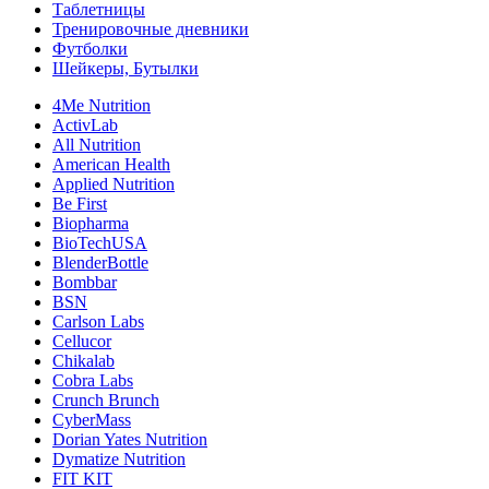
Таблетницы
Тренировочные дневники
Футболки
Шейкеры, Бутылки
4Me Nutrition
ActivLab
All Nutrition
American Health
Applied Nutrition
Be First
Biopharma
BioTechUSA
BlenderBottle
Bombbar
BSN
Carlson Labs
Cellucor
Chikalab
Cobra Labs
Crunch Brunch
CyberMass
Dorian Yates Nutrition
Dymatize Nutrition
FIT KIT