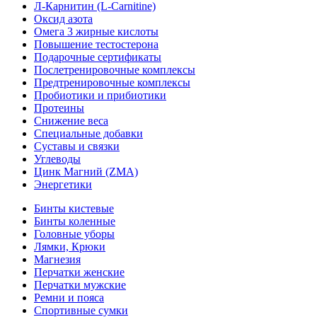
Л-Карнитин (L-Сarnitine)
Оксид азота
Омега 3 жирные кислоты
Повышение тестостерона
Подарочные сертификаты
Послетренировочные комплексы
Предтренировочные комплексы
Пробиотики и прибиотики
Протеины
Снижение веса
Специальные добавки
Суставы и связки
Углеводы
Цинк Магний (ZMA)
Энергетики
Бинты кистевые
Бинты коленные
Головные уборы
Лямки, Крюки
Магнезия
Перчатки женские
Перчатки мужские
Ремни и пояса
Спортивные сумки