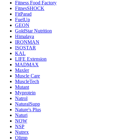
Fitness Food Factory
FitnesSHOCK
FitParad
FuelUp
GEON
GoldStar Nutrition
Himalaya
IRONMAN
ISOSTAR
KAL
LIFE Extension
MADMAX
Maxler
Muscle Care
MuscleTech
Mutant
Myprotein
Natrol
NaturalSupp
Nature's Plus
Naturi
NOW
NSP
Nutrex
Olimp