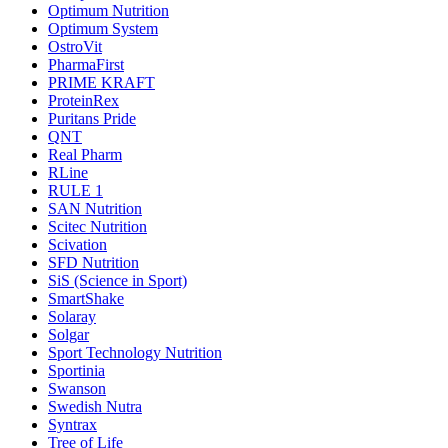
Optimum Nutrition
Optimum System
OstroVit
PharmaFirst
PRIME KRAFT
ProteinRex
Puritans Pride
QNT
Real Pharm
RLine
RULE 1
SAN Nutrition
Scitec Nutrition
Scivation
SFD Nutrition
SiS (Science in Sport)
SmartShake
Solaray
Solgar
Sport Technology Nutrition
Sportinia
Swanson
Swedish Nutra
Syntrax
Tree of Life