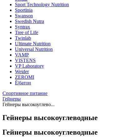
Sport Technology Nutrition
Sportinia
Swanson
Swedish Nutra
Syntrax
Tree of Life
Twinlab
Ultimate Nutrition
Universal Nutrition
VAMP
VISTENS
VP Laboratory
Weider
ZEROMI
Ё|батон
Спортивное питание
Гейнеры
Гейнеры высокоуглево...
Гейнеры высокоуглеводные
Гейнеры высокоуглеводные