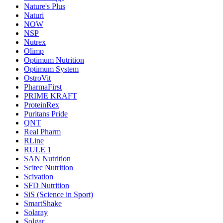
Nature's Plus
Naturi
NOW
NSP
Nutrex
Olimp
Optimum Nutrition
Optimum System
OstroVit
PharmaFirst
PRIME KRAFT
ProteinRex
Puritans Pride
QNT
Real Pharm
RLine
RULE 1
SAN Nutrition
Scitec Nutrition
Scivation
SFD Nutrition
SiS (Science in Sport)
SmartShake
Solaray
Solgar