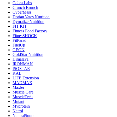
Cobra Labs
Crunch Brunch
CyberMass
Dorian Yates Nutrition
Dymatize Nutrition
FIT KIT
Fitness Food Factory
FitnesSHOCK
FitParad
FuelUp
GEON
GoldStar Nutrition
Himalaya
IRONMAN
ISOSTAR
KAL
LIFE Extension
MADMAX
Maxler
Muscle Care
MuscleTech
Mutant
Myprotein
Natrol
NaturalSupp