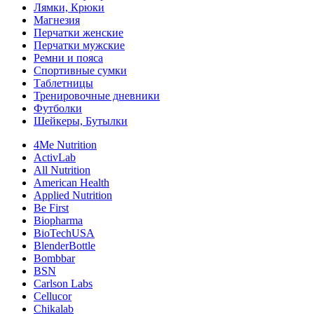
Лямки, Крюки
Магнезия
Перчатки женские
Перчатки мужские
Ремни и пояса
Спортивные сумки
Таблетницы
Тренировочные дневники
Футболки
Шейкеры, Бутылки
4Me Nutrition
ActivLab
All Nutrition
American Health
Applied Nutrition
Be First
Biopharma
BioTechUSA
BlenderBottle
Bombbar
BSN
Carlson Labs
Cellucor
Chikalab