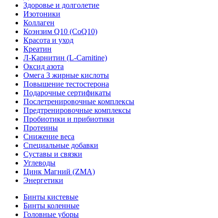
Здоровье и долголетие
Изотоники
Коллаген
Коэнзим Q10 (CoQ10)
Красота и уход
Креатин
Л-Карнитин (L-Сarnitine)
Оксид азота
Омега 3 жирные кислоты
Повышение тестостерона
Подарочные сертификаты
Послетренировочные комплексы
Предтренировочные комплексы
Пробиотики и прибиотики
Протеины
Снижение веса
Специальные добавки
Суставы и связки
Углеводы
Цинк Магний (ZMA)
Энергетики
Бинты кистевые
Бинты коленные
Головные уборы