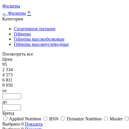
Фильтры
×
← Фильтры
Категории
Спортивное питание
Гейнеры
Гейнеры высокобелковые
Гейнеры высокоуглеводные
Посмотреть все
Цена
95
2 334
4 573
6 811
9 050
от
до
Бренд
Applied Nutrition
BSN
Dymatize Nutrition
Maxler
Выбрано
0
Показать