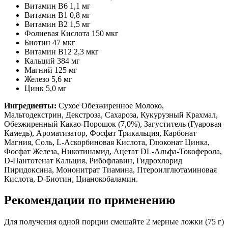
Витамин В6 1,1 мг
Витамин В1 0,8 мг
Витамин В2 1,5 мг
Фолиевая Кислота 150 мкг
Биотин 47 мкг
Витамин В12 2,3 мкг
Кальций 384 мг
Магний 125 мг
Железо 5,6 мг
Цинк 5,0 мг
Ингредиенты:
Сухое Обезжиренное Молоко,
Мальтодекстрин, Декстроза, Сахароза, Кукурузный Крахмал,
Обезжиренный Какао-Порошок (7,0%), Загуститель (Гуаровая
Камедь), Ароматизатор, Фосфат Трикальция, Карбонат
Магния, Соль, L-Аскорбиновая Кислота, Глюконат Цинка,
Фосфат Железа, Никотинамид, Ацетат DL-Альфа-Токоферола,
D-Пантотенат Кальция, Рибофлавин, Гидрохлорид
Пиридоксина, Мононитрат Тиамина, Птероилглютаминовая
Кислота, D-Биотин, Цианокобаламин.
Рекомендации по применению
Для получения одной порции смешайте 2 мерные ложки (75 г)