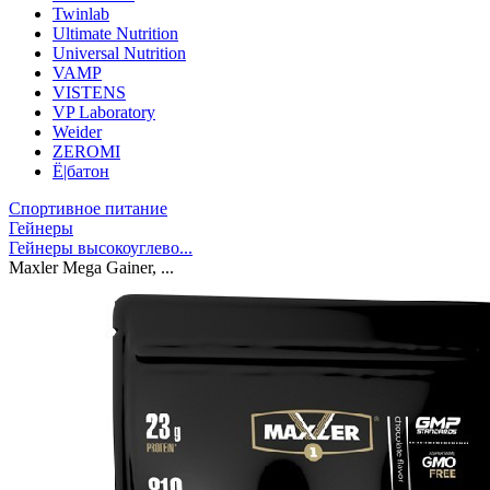
Twinlab
Ultimate Nutrition
Universal Nutrition
VAMP
VISTENS
VP Laboratory
Weider
ZEROMI
Ё|батон
Спортивное питание
Гейнеры
Гейнеры высокоуглево...
Maxler Mega Gainer, ...