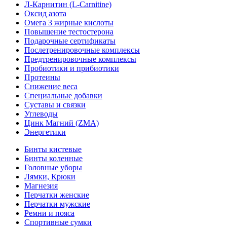
Л-Карнитин (L-Сarnitine)
Оксид азота
Омега 3 жирные кислоты
Повышение тестостерона
Подарочные сертификаты
Послетренировочные комплексы
Предтренировочные комплексы
Пробиотики и прибиотики
Протеины
Снижение веса
Специальные добавки
Суставы и связки
Углеводы
Цинк Магний (ZMA)
Энергетики
Бинты кистевые
Бинты коленные
Головные уборы
Лямки, Крюки
Магнезия
Перчатки женские
Перчатки мужские
Ремни и пояса
Спортивные сумки