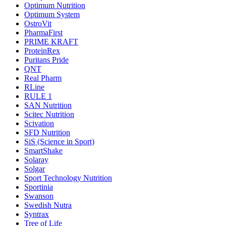
Optimum Nutrition
Optimum System
OstroVit
PharmaFirst
PRIME KRAFT
ProteinRex
Puritans Pride
QNT
Real Pharm
RLine
RULE 1
SAN Nutrition
Scitec Nutrition
Scivation
SFD Nutrition
SiS (Science in Sport)
SmartShake
Solaray
Solgar
Sport Technology Nutrition
Sportinia
Swanson
Swedish Nutra
Syntrax
Tree of Life