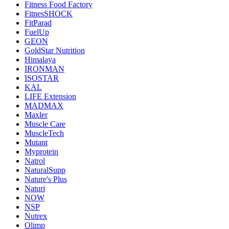
Fitness Food Factory
FitnesSHOCK
FitParad
FuelUp
GEON
GoldStar Nutrition
Himalaya
IRONMAN
ISOSTAR
KAL
LIFE Extension
MADMAX
Maxler
Muscle Care
MuscleTech
Mutant
Myprotein
Natrol
NaturalSupp
Nature's Plus
Naturi
NOW
NSP
Nutrex
Olimp