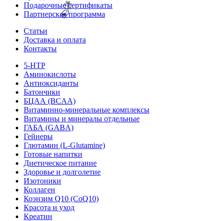
Подарочные сертификаты
Партнерская программа
Статьи
Доставка и оплата
Контакты
5-HTP
Аминокислоты
Антиоксиданты
Батончики
БЦАА (BCAA)
Витаминно-минеральные комплексы
Витамины и минералы отдельные
ГАБА (GABA)
Гейнеры
Глютамин (L-Glutamine)
Готовые напитки
Диетическое питание
Здоровье и долголетие
Изотоники
Коллаген
Коэнзим Q10 (CoQ10)
Красота и уход
Креатин