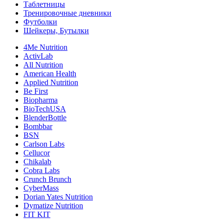
Таблетницы
Тренировочные дневники
Футболки
Шейкеры, Бутылки
4Me Nutrition
ActivLab
All Nutrition
American Health
Applied Nutrition
Be First
Biopharma
BioTechUSA
BlenderBottle
Bombbar
BSN
Carlson Labs
Cellucor
Chikalab
Cobra Labs
Crunch Brunch
CyberMass
Dorian Yates Nutrition
Dymatize Nutrition
FIT KIT