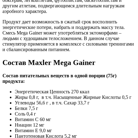
боксерам, легкоатлетам, футболистам, баскетболистам и
другим атлетам, подвергающимся длительным нагрузкам
аэробного характера.
Продукт дает возможность в сжатый срок восполнить
энергетические потери, набрать и поддержать массу тела.
Смесь Mega Gainer может употребляться эктоморфами –
людьми с худощавым телосложением. В данном случае
стимулятор применяется в комплексе с силовыми тренингами
и сбалансированным питанием.
Состав Maxler Mega Gainer
Состав питательных веществ в одной порции (75г)
продукта:
Энергетическая Ценность 270 ккал
Жиры 0,8 г, в т.ч. Насыщенные Жирные Кислоты 0,5 г
Углеводы 56,6 г , в т.ч. Сахар 33,7 г
Белки 7,5 г
Соль 0,4 г
Витамин С 60 мг
Ниацин 12 мг
Витамин Е 9,0 мг
Пантотеновая Кислота 5,2 мг