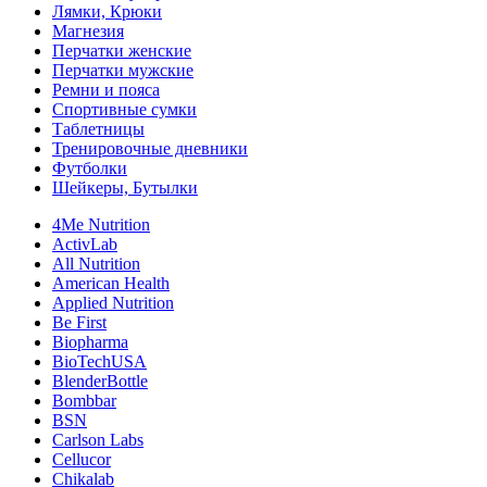
Лямки, Крюки
Магнезия
Перчатки женские
Перчатки мужские
Ремни и пояса
Спортивные сумки
Таблетницы
Тренировочные дневники
Футболки
Шейкеры, Бутылки
4Me Nutrition
ActivLab
All Nutrition
American Health
Applied Nutrition
Be First
Biopharma
BioTechUSA
BlenderBottle
Bombbar
BSN
Carlson Labs
Cellucor
Chikalab