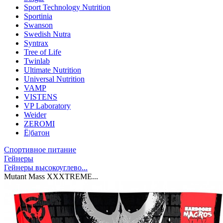
Sport Technology Nutrition
Sportinia
Swanson
Swedish Nutra
Syntrax
Tree of Life
Twinlab
Ultimate Nutrition
Universal Nutrition
VAMP
VISTENS
VP Laboratory
Weider
ZEROMI
Ё|батон
Спортивное питание
Гейнеры
Гейнеры высокоуглево...
Mutant Mass XXXTREME...