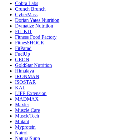
Cobra Labs
Crunch Brunch
CyberMass
Dorian Yates Nutrition
Dymatize Nutrition
FIT KIT
Fitness Food Factory
FitnesSHOCK
FitParad
FuelUp
GEON
GoldStar Nutrition
Himalaya
IRONMAN
ISOSTAR
KAL
LIFE Extension
MADMAX
Maxler
Muscle Care
MuscleTech
Mutant
Myprotein
Natrol
NaturalSupp