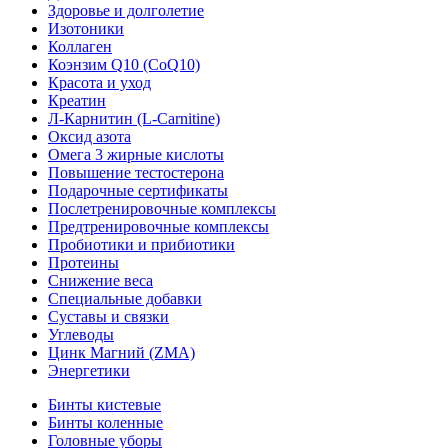
Здоровье и долголетие
Изотоники
Коллаген
Коэнзим Q10 (CoQ10)
Красота и уход
Креатин
Л-Карнитин (L-Сarnitine)
Оксид азота
Омега 3 жирные кислоты
Повышение тестостерона
Подарочные сертификаты
Послетренировочные комплексы
Предтренировочные комплексы
Пробиотики и прибиотики
Протеины
Снижение веса
Специальные добавки
Суставы и связки
Углеводы
Цинк Магний (ZMA)
Энергетики
Бинты кистевые
Бинты коленные
Головные уборы