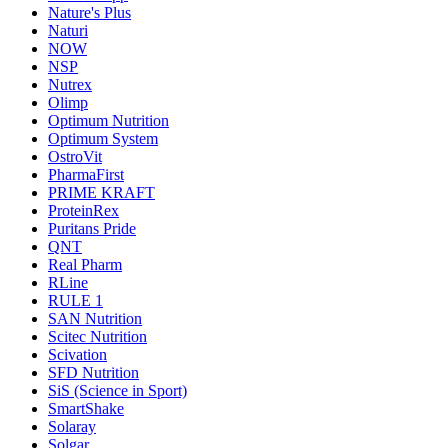
Nature's Plus
Naturi
NOW
NSP
Nutrex
Olimp
Optimum Nutrition
Optimum System
OstroVit
PharmaFirst
PRIME KRAFT
ProteinRex
Puritans Pride
QNT
Real Pharm
RLine
RULE 1
SAN Nutrition
Scitec Nutrition
Scivation
SFD Nutrition
SiS (Science in Sport)
SmartShake
Solaray
Solgar