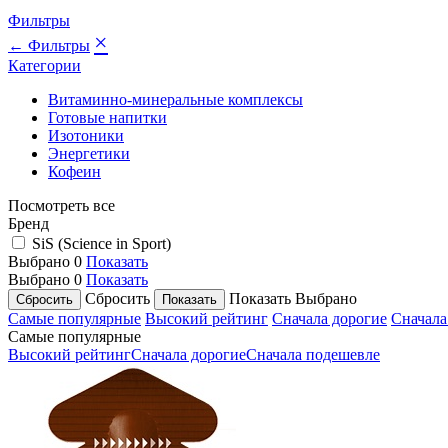
Фильтры
×
← Фильтры
Категории
Витаминно-минеральные комплексы
Готовые напитки
Изотоники
Энергетики
Кофеин
Посмотреть все
Бренд
SiS (Science in Sport)
Выбрано
0
Показать
Выбрано
0
Показать
Сбросить
Показать
Выбрано
Самые популярные
Высокий рейтинг
Сначала дорогие
Сначала
Самые популярные
Высокий рейтинг
Сначала дорогие
Сначала подешевле