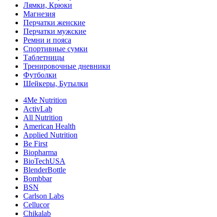
Лямки, Крюки
Магнезия
Перчатки женские
Перчатки мужские
Ремни и пояса
Спортивные сумки
Таблетницы
Тренировочные дневники
Футболки
Шейкеры, Бутылки
4Me Nutrition
ActivLab
All Nutrition
American Health
Applied Nutrition
Be First
Biopharma
BioTechUSA
BlenderBottle
Bombbar
BSN
Carlson Labs
Cellucor
Chikalab