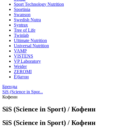
Sport Technology Nutrition
Sportinia
Swanson
Swedish Nutra
Syntrax
Tree of Life
Twinlab
Ultimate Nutrition
Universal Nutrition
VAMP
VISTENS
VP Laboratory
Weider
ZEROMI
Ё|батон
Бренды
SiS (Science in Spor...
Кофеин
SiS (Science in Sport) / Кофеин
SiS (Science in Sport) / Кофеин