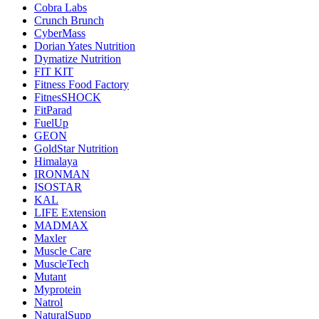
Cobra Labs
Crunch Brunch
CyberMass
Dorian Yates Nutrition
Dymatize Nutrition
FIT KIT
Fitness Food Factory
FitnesSHOCK
FitParad
FuelUp
GEON
GoldStar Nutrition
Himalaya
IRONMAN
ISOSTAR
KAL
LIFE Extension
MADMAX
Maxler
Muscle Care
MuscleTech
Mutant
Myprotein
Natrol
NaturalSupp