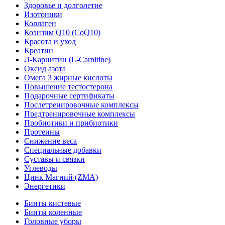
Здоровье и долголетие
Изотоники
Коллаген
Коэнзим Q10 (CoQ10)
Красота и уход
Креатин
Л-Карнитин (L-Сarnitine)
Оксид азота
Омега 3 жирные кислоты
Повышение тестостерона
Подарочные сертификаты
Послетренировочные комплексы
Предтренировочные комплексы
Пробиотики и прибиотики
Протеины
Снижение веса
Специальные добавки
Суставы и связки
Углеводы
Цинк Магний (ZMA)
Энергетики
Бинты кистевые
Бинты коленные
Головные уборы