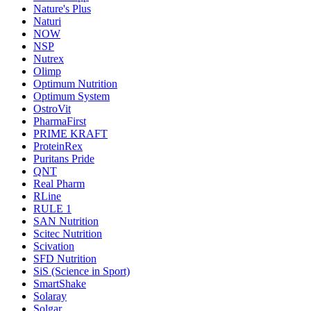
Nature's Plus
Naturi
NOW
NSP
Nutrex
Olimp
Optimum Nutrition
Optimum System
OstroVit
PharmaFirst
PRIME KRAFT
ProteinRex
Puritans Pride
QNT
Real Pharm
RLine
RULE 1
SAN Nutrition
Scitec Nutrition
Scivation
SFD Nutrition
SiS (Science in Sport)
SmartShake
Solaray
Solgar