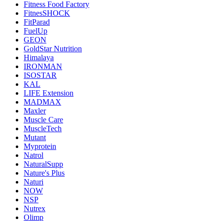
Fitness Food Factory
FitnesSHOCK
FitParad
FuelUp
GEON
GoldStar Nutrition
Himalaya
IRONMAN
ISOSTAR
KAL
LIFE Extension
MADMAX
Maxler
Muscle Care
MuscleTech
Mutant
Myprotein
Natrol
NaturalSupp
Nature's Plus
Naturi
NOW
NSP
Nutrex
Olimp