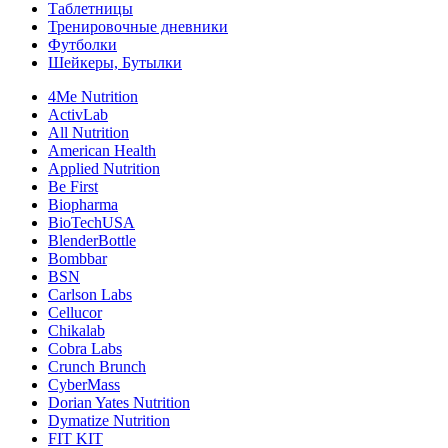
Таблетницы
Тренировочные дневники
Футболки
Шейкеры, Бутылки
4Me Nutrition
ActivLab
All Nutrition
American Health
Applied Nutrition
Be First
Biopharma
BioTechUSA
BlenderBottle
Bombbar
BSN
Carlson Labs
Cellucor
Chikalab
Cobra Labs
Crunch Brunch
CyberMass
Dorian Yates Nutrition
Dymatize Nutrition
FIT KIT