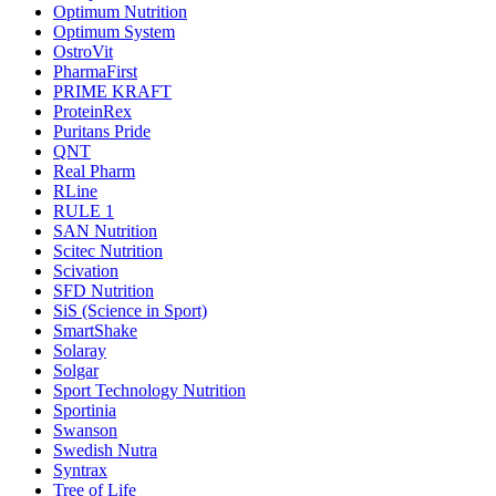
Optimum Nutrition
Optimum System
OstroVit
PharmaFirst
PRIME KRAFT
ProteinRex
Puritans Pride
QNT
Real Pharm
RLine
RULE 1
SAN Nutrition
Scitec Nutrition
Scivation
SFD Nutrition
SiS (Science in Sport)
SmartShake
Solaray
Solgar
Sport Technology Nutrition
Sportinia
Swanson
Swedish Nutra
Syntrax
Tree of Life