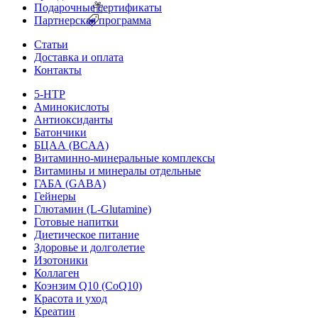
Подарочные сертификаты
Партнерская программа
Статьи
Доставка и оплата
Контакты
5-HTP
Аминокислоты
Антиоксиданты
Батончики
БЦАА (BCAA)
Витаминно-минеральные комплексы
Витамины и минералы отдельные
ГАБА (GABA)
Гейнеры
Глютамин (L-Glutamine)
Готовые напитки
Диетическое питание
Здоровье и долголетие
Изотоники
Коллаген
Коэнзим Q10 (CoQ10)
Красота и уход
Креатин