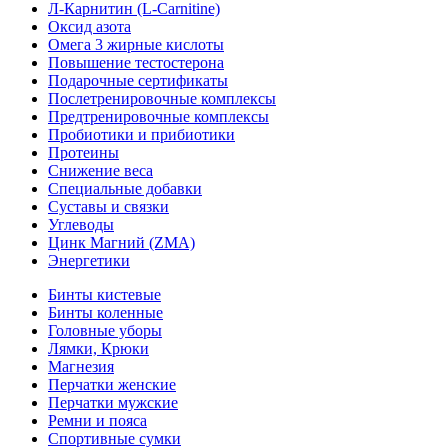
Л-Карнитин (L-Сarnitine)
Оксид азота
Омега 3 жирные кислоты
Повышение тестостерона
Подарочные сертификаты
Послетренировочные комплексы
Предтренировочные комплексы
Пробиотики и прибиотики
Протеины
Снижение веса
Специальные добавки
Суставы и связки
Углеводы
Цинк Магний (ZMA)
Энергетики
Бинты кистевые
Бинты коленные
Головные уборы
Лямки, Крюки
Магнезия
Перчатки женские
Перчатки мужские
Ремни и пояса
Спортивные сумки