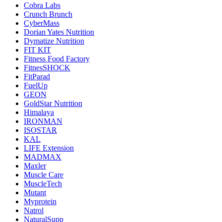
Cobra Labs
Crunch Brunch
CyberMass
Dorian Yates Nutrition
Dymatize Nutrition
FIT KIT
Fitness Food Factory
FitnesSHOCK
FitParad
FuelUp
GEON
GoldStar Nutrition
Himalaya
IRONMAN
ISOSTAR
KAL
LIFE Extension
MADMAX
Maxler
Muscle Care
MuscleTech
Mutant
Myprotein
Natrol
NaturalSupp