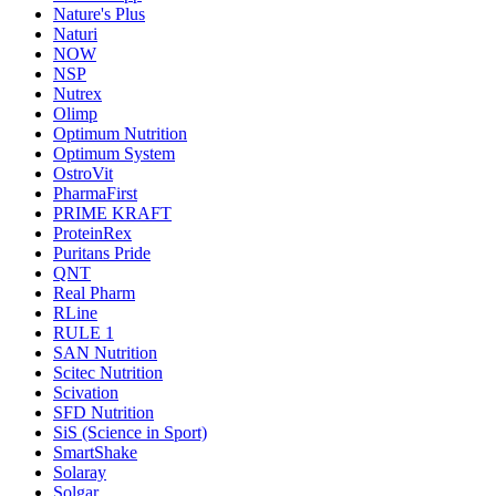
Nature's Plus
Naturi
NOW
NSP
Nutrex
Olimp
Optimum Nutrition
Optimum System
OstroVit
PharmaFirst
PRIME KRAFT
ProteinRex
Puritans Pride
QNT
Real Pharm
RLine
RULE 1
SAN Nutrition
Scitec Nutrition
Scivation
SFD Nutrition
SiS (Science in Sport)
SmartShake
Solaray
Solgar