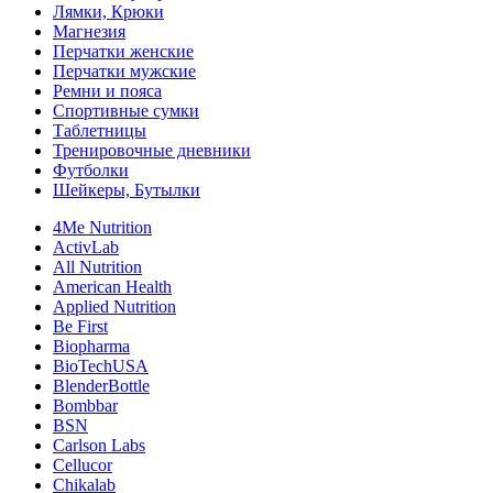
Лямки, Крюки
Магнезия
Перчатки женские
Перчатки мужские
Ремни и пояса
Спортивные сумки
Таблетницы
Тренировочные дневники
Футболки
Шейкеры, Бутылки
4Me Nutrition
ActivLab
All Nutrition
American Health
Applied Nutrition
Be First
Biopharma
BioTechUSA
BlenderBottle
Bombbar
BSN
Carlson Labs
Cellucor
Chikalab