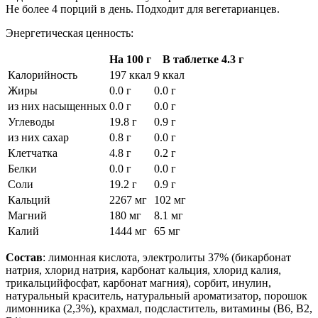
Не более 4 порций в день. Подходит для вегетарианцев.
Энергетическая ценность:
На 100 г
В таблетке 4.3 г
Калорийность
197 ккал
9 ккал
Жиры
0.0 г
0.0 г
из них насыщенных
0.0 г
0.0 г
Углеводы
19.8 г
0.9 г
из них сахар
0.8 г
0.0 г
Клетчатка
4.8 г
0.2 г
Белки
0.0 г
0.0 г
Соли
19.2 г
0.9 г
Кальций
2267 мг
102 мг
Магний
180 мг
8.1 мг
Калий
1444 мг
65 мг
Состав
: лимонная кислота, электролиты 37% (бикарбонат
натрия, хлорид натрия, карбонат кальция, хлорид калия,
трикальцийфосфат, карбонат магния), сорбит, инулин,
натуральный краситель, натуральный ароматизатор, порошок
лимонника (2,3%), крахмал, подсластитель, витамины (В6, В2,