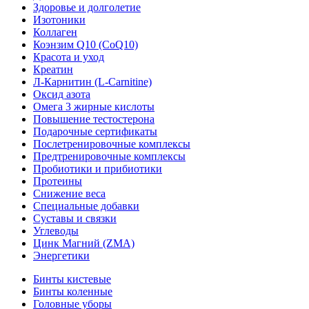
Здоровье и долголетие
Изотоники
Коллаген
Коэнзим Q10 (CoQ10)
Красота и уход
Креатин
Л-Карнитин (L-Сarnitine)
Оксид азота
Омега 3 жирные кислоты
Повышение тестостерона
Подарочные сертификаты
Послетренировочные комплексы
Предтренировочные комплексы
Пробиотики и прибиотики
Протеины
Снижение веса
Специальные добавки
Суставы и связки
Углеводы
Цинк Магний (ZMA)
Энергетики
Бинты кистевые
Бинты коленные
Головные уборы