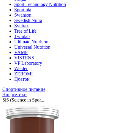
Sport Technology Nutrition
Sportinia
Swanson
Swedish Nutra
Syntrax
Tree of Life
Twinlab
Ultimate Nutrition
Universal Nutrition
VAMP
VISTENS
VP Laboratory
Weider
ZEROMI
Ё|батон
Спортивное питание
Энергетики
SiS (Science in Spor...