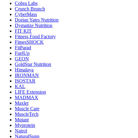
Cobra Labs
Crunch Brunch
CyberMass
Dorian Yates Nutrition
Dymatize Nutrition
FIT KIT
Fitness Food Factory
FitnesSHOCK
FitParad
FuelUp
GEON
GoldStar Nutrition
Himalaya
IRONMAN
ISOSTAR
KAL
LIFE Extension
MADMAX
Maxler
Muscle Care
MuscleTech
Mutant
Myprotein
Natrol
NaturalSupp