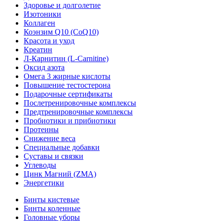
Здоровье и долголетие
Изотоники
Коллаген
Коэнзим Q10 (CoQ10)
Красота и уход
Креатин
Л-Карнитин (L-Сarnitine)
Оксид азота
Омега 3 жирные кислоты
Повышение тестостерона
Подарочные сертификаты
Послетренировочные комплексы
Предтренировочные комплексы
Пробиотики и прибиотики
Протеины
Снижение веса
Специальные добавки
Суставы и связки
Углеводы
Цинк Магний (ZMA)
Энергетики
Бинты кистевые
Бинты коленные
Головные уборы