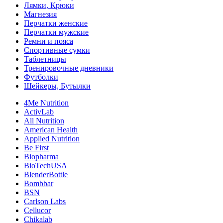
Лямки, Крюки
Магнезия
Перчатки женские
Перчатки мужские
Ремни и пояса
Спортивные сумки
Таблетницы
Тренировочные дневники
Футболки
Шейкеры, Бутылки
4Me Nutrition
ActivLab
All Nutrition
American Health
Applied Nutrition
Be First
Biopharma
BioTechUSA
BlenderBottle
Bombbar
BSN
Carlson Labs
Cellucor
Chikalab