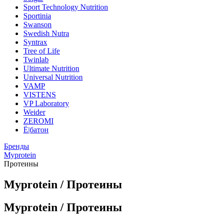
Sport Technology Nutrition
Sportinia
Swanson
Swedish Nutra
Syntrax
Tree of Life
Twinlab
Ultimate Nutrition
Universal Nutrition
VAMP
VISTENS
VP Laboratory
Weider
ZEROMI
Ё|батон
Бренды
Myprotein
Протеины
Myprotein / Протеины
Myprotein / Протеины