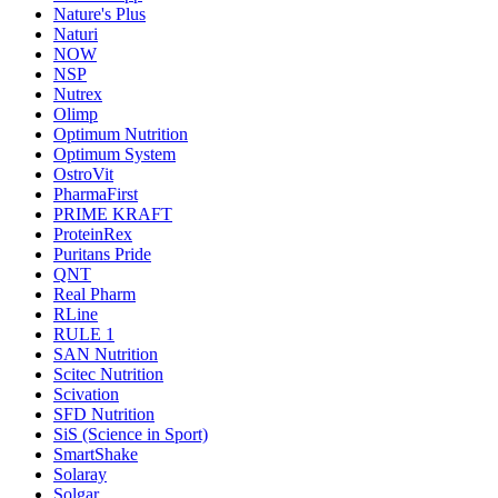
Nature's Plus
Naturi
NOW
NSP
Nutrex
Olimp
Optimum Nutrition
Optimum System
OstroVit
PharmaFirst
PRIME KRAFT
ProteinRex
Puritans Pride
QNT
Real Pharm
RLine
RULE 1
SAN Nutrition
Scitec Nutrition
Scivation
SFD Nutrition
SiS (Science in Sport)
SmartShake
Solaray
Solgar