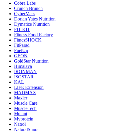
Cobra Labs
Crunch Brunch
CyberMass
Dorian Yates Nutrition
Dymatize Nutrition
FIT KIT
Fitness Food Factory
FitnesSHOCK
FitParad
FuelUp
GEON
GoldStar Nutrition
Himalaya
IRONMAN
ISOSTAR
KAL
LIFE Extension
MADMAX
Maxler
Muscle Care
MuscleTech
Mutant
Myprotein
Natrol
NaturalSupp