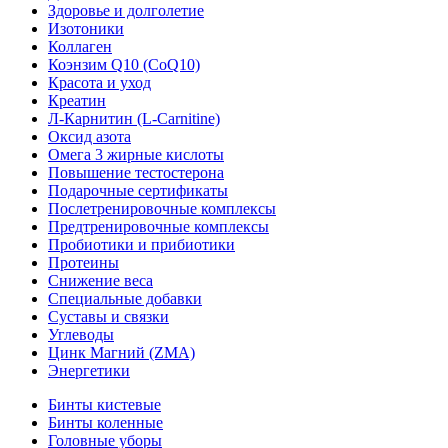
Здоровье и долголетие
Изотоники
Коллаген
Коэнзим Q10 (CoQ10)
Красота и уход
Креатин
Л-Карнитин (L-Сarnitine)
Оксид азота
Омега 3 жирные кислоты
Повышение тестостерона
Подарочные сертификаты
Послетренировочные комплексы
Предтренировочные комплексы
Пробиотики и прибиотики
Протеины
Снижение веса
Специальные добавки
Суставы и связки
Углеводы
Цинк Магний (ZMA)
Энергетики
Бинты кистевые
Бинты коленные
Головные уборы