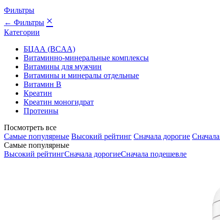
Фильтры
×
← Фильтры
Категории
БЦАА (BCAA)
Витаминно-минеральные комплексы
Витамины для мужчин
Витамины и минералы отдельные
Витамин B
Креатин
Креатин моногидрат
Протеины
Посмотреть все
Самые популярные
Высокий рейтинг
Сначала дорогие
Сначала
Самые популярные
Высокий рейтинг
Сначала дорогие
Сначала подешевле