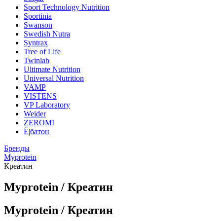
Sport Technology Nutrition
Sportinia
Swanson
Swedish Nutra
Syntrax
Tree of Life
Twinlab
Ultimate Nutrition
Universal Nutrition
VAMP
VISTENS
VP Laboratory
Weider
ZEROMI
Ё|батон
Бренды
Myprotein
Креатин
Myprotein / Креатин
Myprotein / Креатин