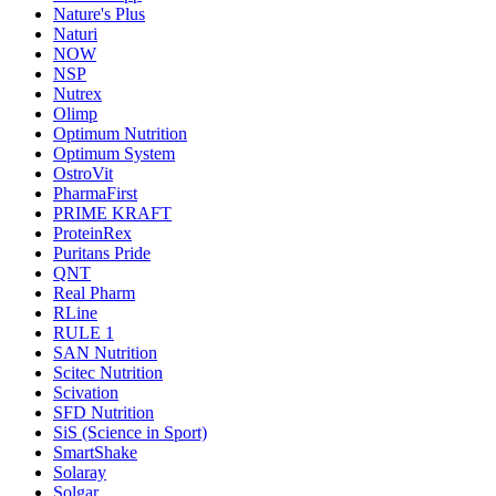
Nature's Plus
Naturi
NOW
NSP
Nutrex
Olimp
Optimum Nutrition
Optimum System
OstroVit
PharmaFirst
PRIME KRAFT
ProteinRex
Puritans Pride
QNT
Real Pharm
RLine
RULE 1
SAN Nutrition
Scitec Nutrition
Scivation
SFD Nutrition
SiS (Science in Sport)
SmartShake
Solaray
Solgar