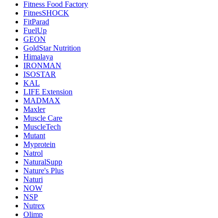
Fitness Food Factory
FitnesSHOCK
FitParad
FuelUp
GEON
GoldStar Nutrition
Himalaya
IRONMAN
ISOSTAR
KAL
LIFE Extension
MADMAX
Maxler
Muscle Care
MuscleTech
Mutant
Myprotein
Natrol
NaturalSupp
Nature's Plus
Naturi
NOW
NSP
Nutrex
Olimp