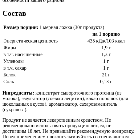
особенности вашего рациона.
Состав
Размер порции:
1 мерная ложка (30г продукта)
на 1 порцию
Энергетическая ценность
435 кДж/103 ккал
Жиры
1,9 г
в т.ч. насыщенные
1,3 г
Углеводы
1 г
в т.ч. сахар
1 г
Белок
21 г
Соль
0,13 г
Ингредиенты:
концентрат сывороточного протеина (из
молока), эмульгатор (соевый лецитин), какао порошок (для
шоколадных вкусов), ароматизатор, сахарозаменитель
(сукралоза).
Продукт не является лекарственным средством. Не
рекомендовано использовать продукцию лицам, не
достигшим 18 лет. Не превышайте рекомендуемую дозировку.
Перед применением проконсультируйтесь со специалистом.