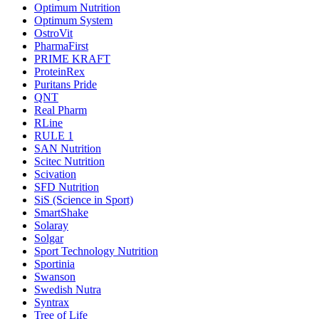
Optimum Nutrition
Optimum System
OstroVit
PharmaFirst
PRIME KRAFT
ProteinRex
Puritans Pride
QNT
Real Pharm
RLine
RULE 1
SAN Nutrition
Scitec Nutrition
Scivation
SFD Nutrition
SiS (Science in Sport)
SmartShake
Solaray
Solgar
Sport Technology Nutrition
Sportinia
Swanson
Swedish Nutra
Syntrax
Tree of Life