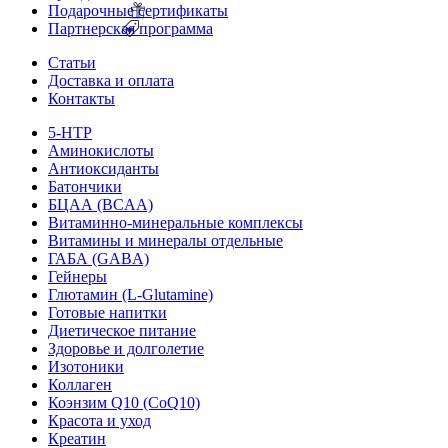
Подарочные сертификаты
Партнерская программа
Статьи
Доставка и оплата
Контакты
5-HTP
Аминокислоты
Антиоксиданты
Батончики
БЦАА (BCAA)
Витаминно-минеральные комплексы
Витамины и минералы отдельные
ГАБА (GABA)
Гейнеры
Глютамин (L-Glutamine)
Готовые напитки
Диетическое питание
Здоровье и долголетие
Изотоники
Коллаген
Коэнзим Q10 (CoQ10)
Красота и уход
Креатин