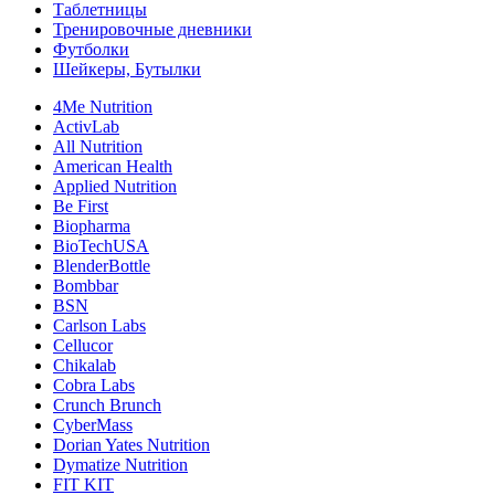
Таблетницы
Тренировочные дневники
Футболки
Шейкеры, Бутылки
4Me Nutrition
ActivLab
All Nutrition
American Health
Applied Nutrition
Be First
Biopharma
BioTechUSA
BlenderBottle
Bombbar
BSN
Carlson Labs
Cellucor
Chikalab
Cobra Labs
Crunch Brunch
CyberMass
Dorian Yates Nutrition
Dymatize Nutrition
FIT KIT