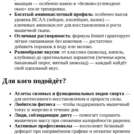
мышцам — особенно важно в «белково‑углеводное
окно» после тренировки.
Богатый аминокислотный профиль
: особенно высок
уровень BCAA (лейцин, изолейцин, валин) —
ключевых аминокислот для восстановления и роста
мышечной ткани.
Отличная растворимость
: формула
Instant
гарантирует
лёгкое смешивание без комочков — достаточно
добавить порошок в воду или молоко.
Разнообразие вкусов
: от классики (шоколад, ваниль,
клубника) до оригинальных вариантов (печенье‑крем,
банановый пирог, мятный шоколад) — каждый найдёт
свой идеальный вкус.
Для кого подойдёт?
Атлеты силовых и функциональных видов спорта
—
для интенсивного восстановления и прироста силы.
Любители фитнеса
— чтобы поддерживать мышечный
тонус и энергию в течение дня.
Люди, соблюдающие диету
— помогает сохранить
мышечную массу при снижении калорийности рациона.
Активные профессионалы
— восполняет белковый
дефицит при напряжённом графике и нехватке времени