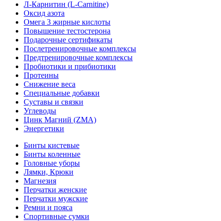
Л-Карнитин (L-Сarnitine)
Оксид азота
Омега 3 жирные кислоты
Повышение тестостерона
Подарочные сертификаты
Послетренировочные комплексы
Предтренировочные комплексы
Пробиотики и прибиотики
Протеины
Снижение веса
Специальные добавки
Суставы и связки
Углеводы
Цинк Магний (ZMA)
Энергетики
Бинты кистевые
Бинты коленные
Головные уборы
Лямки, Крюки
Магнезия
Перчатки женские
Перчатки мужские
Ремни и пояса
Спортивные сумки