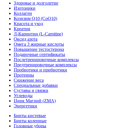
Здоровье и долголетие
Изотоники
Коллаген
Коэнзим Q10 (CoQ10)
Красота и уход
Креатин
Л-Карнитин (L-Сarnitine)
Оксид азота
Омега 3 жирные кислоты
Повышение тестостерона
Подарочные сертификаты
Послетренировочные комплексы
Предтренировочные комплексы
Пробиотики и прибиотики
Протеины
Снижение веса
Специальные добавки
Суставы и связки
Углеводы
Цинк Магний (ZMA)
Энергетики
Бинты кистевые
Бинты коленные
Головные уборы