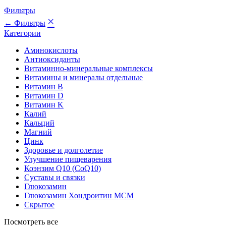
Фильтры
×
← Фильтры
Категории
Аминокислоты
Антиоксиданты
Витаминно-минеральные комплексы
Витамины и минералы отдельные
Витамин B
Витамин D
Витамин K
Калий
Кальций
Магний
Цинк
Здоровье и долголетие
Улучшение пищеварения
Коэнзим Q10 (CoQ10)
Суставы и связки
Глюкозамин
Глюкозамин Хондроитин МСМ
Скрытое
Посмотреть все