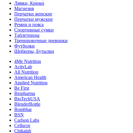
Лямки, Крюки
Магнезия
Перчатки женские
Перчатки мужские
Ремни и пояса
Спортивные сумки
Таблетницы
Тренировочные дневники
Футболки
Шейкеры, Бутылки
4Me Nutrition
ActivLab
All Nutrition
American Health
Applied Nutrition
Be First
Biopharma
BioTechUSA
BlenderBottle
Bombbar
BSN
Carlson Labs
Cellucor
Chikalab