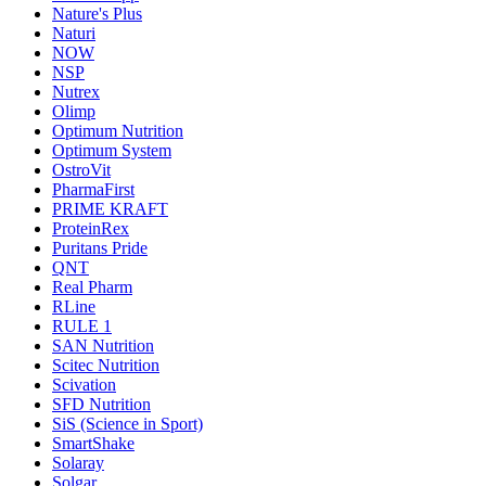
Nature's Plus
Naturi
NOW
NSP
Nutrex
Olimp
Optimum Nutrition
Optimum System
OstroVit
PharmaFirst
PRIME KRAFT
ProteinRex
Puritans Pride
QNT
Real Pharm
RLine
RULE 1
SAN Nutrition
Scitec Nutrition
Scivation
SFD Nutrition
SiS (Science in Sport)
SmartShake
Solaray
Solgar