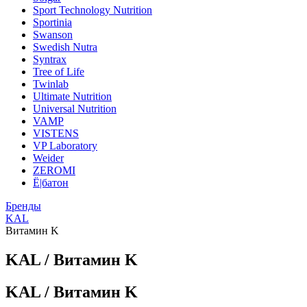
Sport Technology Nutrition
Sportinia
Swanson
Swedish Nutra
Syntrax
Tree of Life
Twinlab
Ultimate Nutrition
Universal Nutrition
VAMP
VISTENS
VP Laboratory
Weider
ZEROMI
Ё|батон
Бренды
KAL
Витамин K
KAL / Витамин K
KAL / Витамин K