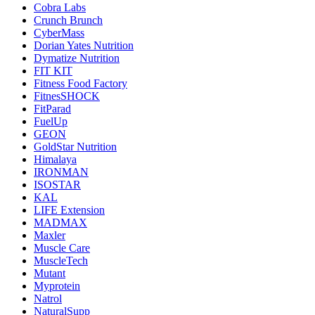
Cobra Labs
Crunch Brunch
CyberMass
Dorian Yates Nutrition
Dymatize Nutrition
FIT KIT
Fitness Food Factory
FitnesSHOCK
FitParad
FuelUp
GEON
GoldStar Nutrition
Himalaya
IRONMAN
ISOSTAR
KAL
LIFE Extension
MADMAX
Maxler
Muscle Care
MuscleTech
Mutant
Myprotein
Natrol
NaturalSupp