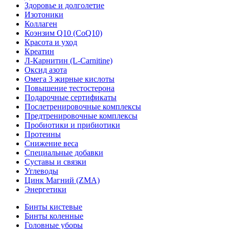
Здоровье и долголетие
Изотоники
Коллаген
Коэнзим Q10 (CoQ10)
Красота и уход
Креатин
Л-Карнитин (L-Сarnitine)
Оксид азота
Омега 3 жирные кислоты
Повышение тестостерона
Подарочные сертификаты
Послетренировочные комплексы
Предтренировочные комплексы
Пробиотики и прибиотики
Протеины
Снижение веса
Специальные добавки
Суставы и связки
Углеводы
Цинк Магний (ZMA)
Энергетики
Бинты кистевые
Бинты коленные
Головные уборы