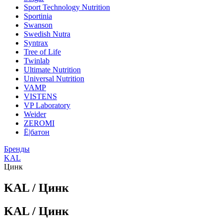
Sport Technology Nutrition
Sportinia
Swanson
Swedish Nutra
Syntrax
Tree of Life
Twinlab
Ultimate Nutrition
Universal Nutrition
VAMP
VISTENS
VP Laboratory
Weider
ZEROMI
Ё|батон
Бренды
KAL
Цинк
KAL / Цинк
KAL / Цинк