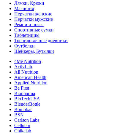
Лямки, Крюки
Магнезия
Перчатки женские
Перчатки мужские
Ремни и пояса
Спортивные сумки
Таблетницы
Тренировочные дневники
Футболки
Шейкеры, Бутылки
4Me Nutrition
ActivLab
All Nutrition
American Health
Applied Nutrition
Be First
Biopharma
BioTechUSA
BlenderBottle
Bombbar
BSN
Carlson Labs
Cellucor
Chikalab