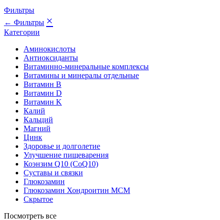
Фильтры
×
← Фильтры
Категории
Аминокислоты
Антиоксиданты
Витаминно-минеральные комплексы
Витамины и минералы отдельные
Витамин B
Витамин D
Витамин K
Калий
Кальций
Магний
Цинк
Здоровье и долголетие
Улучшение пищеварения
Коэнзим Q10 (CoQ10)
Суставы и связки
Глюкозамин
Глюкозамин Хондроитин МСМ
Скрытое
Посмотреть все