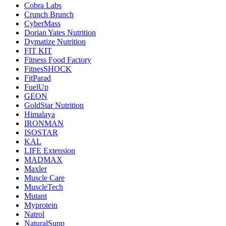
Cobra Labs
Crunch Brunch
CyberMass
Dorian Yates Nutrition
Dymatize Nutrition
FIT KIT
Fitness Food Factory
FitnesSHOCK
FitParad
FuelUp
GEON
GoldStar Nutrition
Himalaya
IRONMAN
ISOSTAR
KAL
LIFE Extension
MADMAX
Maxler
Muscle Care
MuscleTech
Mutant
Myprotein
Natrol
NaturalSupp