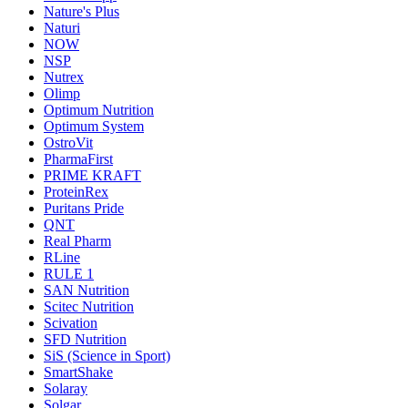
Nature's Plus
Naturi
NOW
NSP
Nutrex
Olimp
Optimum Nutrition
Optimum System
OstroVit
PharmaFirst
PRIME KRAFT
ProteinRex
Puritans Pride
QNT
Real Pharm
RLine
RULE 1
SAN Nutrition
Scitec Nutrition
Scivation
SFD Nutrition
SiS (Science in Sport)
SmartShake
Solaray
Solgar