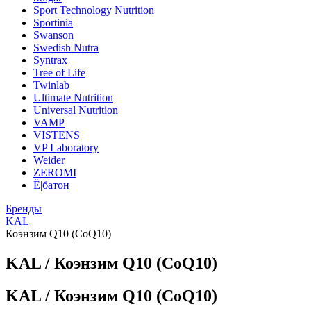
Sport Technology Nutrition
Sportinia
Swanson
Swedish Nutra
Syntrax
Tree of Life
Twinlab
Ultimate Nutrition
Universal Nutrition
VAMP
VISTENS
VP Laboratory
Weider
ZEROMI
Ё|батон
Бренды
KAL
Коэнзим Q10 (CoQ10)
KAL / Коэнзим Q10 (CoQ10)
KAL / Коэнзим Q10 (CoQ10)