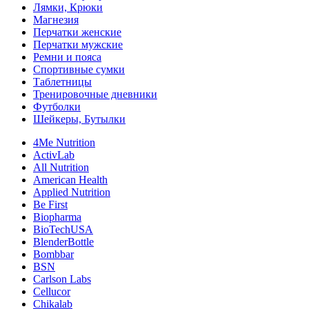
Лямки, Крюки
Магнезия
Перчатки женские
Перчатки мужские
Ремни и пояса
Спортивные сумки
Таблетницы
Тренировочные дневники
Футболки
Шейкеры, Бутылки
4Me Nutrition
ActivLab
All Nutrition
American Health
Applied Nutrition
Be First
Biopharma
BioTechUSA
BlenderBottle
Bombbar
BSN
Carlson Labs
Cellucor
Chikalab