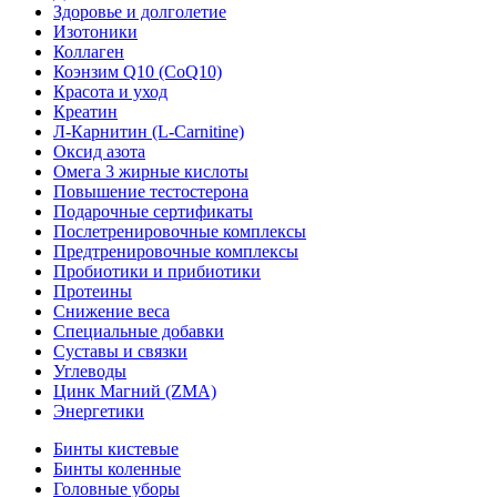
Здоровье и долголетие
Изотоники
Коллаген
Коэнзим Q10 (CoQ10)
Красота и уход
Креатин
Л-Карнитин (L-Сarnitine)
Оксид азота
Омега 3 жирные кислоты
Повышение тестостерона
Подарочные сертификаты
Послетренировочные комплексы
Предтренировочные комплексы
Пробиотики и прибиотики
Протеины
Снижение веса
Специальные добавки
Суставы и связки
Углеводы
Цинк Магний (ZMA)
Энергетики
Бинты кистевые
Бинты коленные
Головные уборы