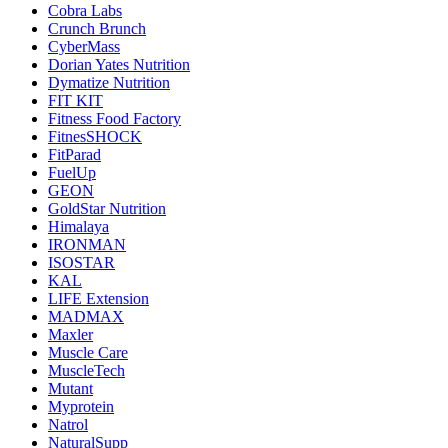
Cobra Labs
Crunch Brunch
CyberMass
Dorian Yates Nutrition
Dymatize Nutrition
FIT KIT
Fitness Food Factory
FitnesSHOCK
FitParad
FuelUp
GEON
GoldStar Nutrition
Himalaya
IRONMAN
ISOSTAR
KAL
LIFE Extension
MADMAX
Maxler
Muscle Care
MuscleTech
Mutant
Myprotein
Natrol
NaturalSupp