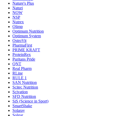
Nature's Plus
Naturi
NOW
NSP
Nutrex
Olimp
Optimum Nutrition
Optimum System
OstroVit
PharmaFirst
PRIME KRAFT
ProteinRex
Puritans Pride
QNT
Real Pharm
RLine
RULE 1
SAN Nutrition
Scitec Nutrition
Scivation
SFD Nutrition
SiS (Science in Sport)
SmartShake
Solaray
Solgar