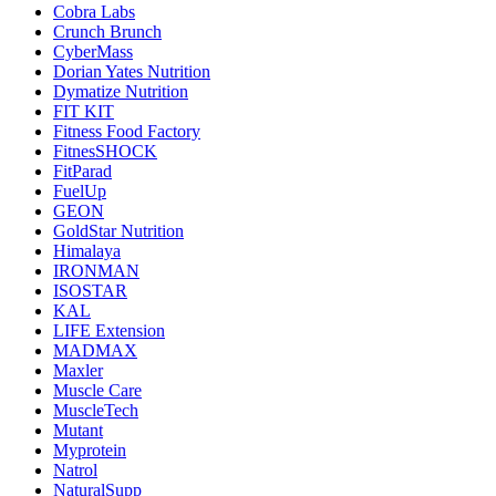
Cobra Labs
Crunch Brunch
CyberMass
Dorian Yates Nutrition
Dymatize Nutrition
FIT KIT
Fitness Food Factory
FitnesSHOCK
FitParad
FuelUp
GEON
GoldStar Nutrition
Himalaya
IRONMAN
ISOSTAR
KAL
LIFE Extension
MADMAX
Maxler
Muscle Care
MuscleTech
Mutant
Myprotein
Natrol
NaturalSupp