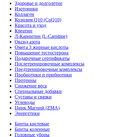
Здоровье и долголетие
Изотоники
Коллаген
Коэнзим Q10 (CoQ10)
Красота и уход
Креатин
Л-Карнитин (L-Сarnitine)
Оксид азота
Омега 3 жирные кислоты
Повышение тестостерона
Подарочные сертификаты
Послетренировочные комплексы
Предтренировочные комплексы
Пробиотики и прибиотики
Протеины
Снижение веса
Специальные добавки
Суставы и связки
Углеводы
Цинк Магний (ZMA)
Энергетики
Бинты кистевые
Бинты коленные
Головные уборы