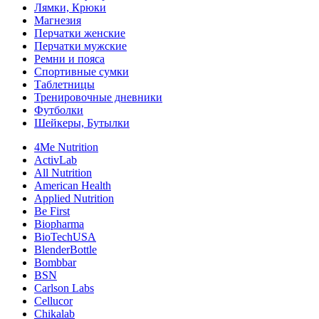
Лямки, Крюки
Магнезия
Перчатки женские
Перчатки мужские
Ремни и пояса
Спортивные сумки
Таблетницы
Тренировочные дневники
Футболки
Шейкеры, Бутылки
4Me Nutrition
ActivLab
All Nutrition
American Health
Applied Nutrition
Be First
Biopharma
BioTechUSA
BlenderBottle
Bombbar
BSN
Carlson Labs
Cellucor
Chikalab