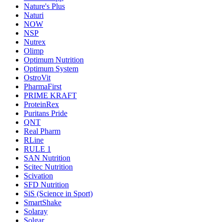
Nature's Plus
Naturi
NOW
NSP
Nutrex
Olimp
Optimum Nutrition
Optimum System
OstroVit
PharmaFirst
PRIME KRAFT
ProteinRex
Puritans Pride
QNT
Real Pharm
RLine
RULE 1
SAN Nutrition
Scitec Nutrition
Scivation
SFD Nutrition
SiS (Science in Sport)
SmartShake
Solaray
Solgar