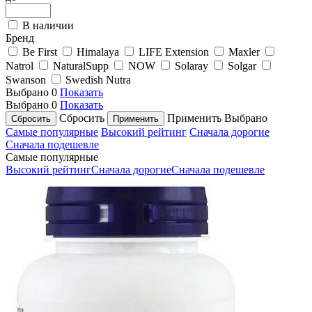
В наличии
Бренд
Be First
Himalaya
LIFE Extension
Maxler
Natrol
NaturalSupp
NOW
Solaray
Solgar
Swanson
Swedish Nutra
Выбрано
0
Показать
Выбрано
0
Показать
Сбросить
Применить
Выбрано
Самые популярные
Высокий рейтинг
Сначала дорогие
Сначала подешевле
Самые популярные
Высокий рейтинг
Сначала дорогие
Сначала подешевле