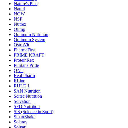
Nature's Plus
Naturi
NOW
NSP
Nutrex
Olimp
Optimum Nutrition
Optimum System
OstroVit
PharmaFirst
PRIME KRAFT
ProteinRex
Puritans Pride
QNT
Real Pharm
RLine
RULE 1
SAN Nutrition
Scitec Nutrition
Scivation
SFD Nutrition
SiS (Science in Sport)
SmartShake
Solaray
Solgar