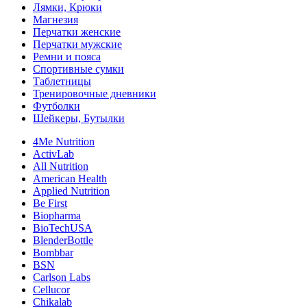
Лямки, Крюки
Магнезия
Перчатки женские
Перчатки мужские
Ремни и пояса
Спортивные сумки
Таблетницы
Тренировочные дневники
Футболки
Шейкеры, Бутылки
4Me Nutrition
ActivLab
All Nutrition
American Health
Applied Nutrition
Be First
Biopharma
BioTechUSA
BlenderBottle
Bombbar
BSN
Carlson Labs
Cellucor
Chikalab