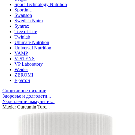
Sport Technology Nutrition
Sportinia
Swanson
Swedish Nutra
Syntrax
Tree of Life
Twinlab
Ultimate Nutrition
Universal Nutrition
VAMP
VISTENS
VP Laboratory
Weider
ZEROMI
Ё|батон
Спортивное питание
Здоровье и долголети...
Укрепление иммунитет...
Maxler Curcumin Turc...