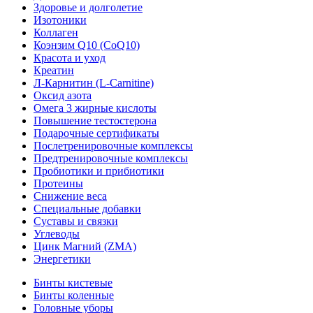
Здоровье и долголетие
Изотоники
Коллаген
Коэнзим Q10 (CoQ10)
Красота и уход
Креатин
Л-Карнитин (L-Сarnitine)
Оксид азота
Омега 3 жирные кислоты
Повышение тестостерона
Подарочные сертификаты
Послетренировочные комплексы
Предтренировочные комплексы
Пробиотики и прибиотики
Протеины
Снижение веса
Специальные добавки
Суставы и связки
Углеводы
Цинк Магний (ZMA)
Энергетики
Бинты кистевые
Бинты коленные
Головные уборы