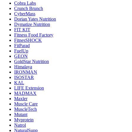
Cobra Labs
Crunch Brunch
CyberMass
Dorian Yates Nutrition
Dymatize Nutrition
FIT KIT
Fitness Food Factory
FitnesSHOCK
FitParad
FuelUp
GEON
GoldStar Nutrition
Himalaya
IRONMAN
ISOSTAR
KAL
LIFE Extension
MADMAX
Maxler
Muscle Care
MuscleTech
Mutant
Myprotein
Natrol
NaturalSupp