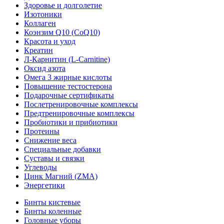
Здоровье и долголетие
Изотоники
Коллаген
Коэнзим Q10 (CoQ10)
Красота и уход
Креатин
Л-Карнитин (L-Сarnitine)
Оксид азота
Омега 3 жирные кислоты
Повышение тестостерона
Подарочные сертификаты
Послетренировочные комплексы
Предтренировочные комплексы
Пробиотики и прибиотики
Протеины
Снижение веса
Специальные добавки
Суставы и связки
Углеводы
Цинк Магний (ZMA)
Энергетики
Бинты кистевые
Бинты коленные
Головные уборы