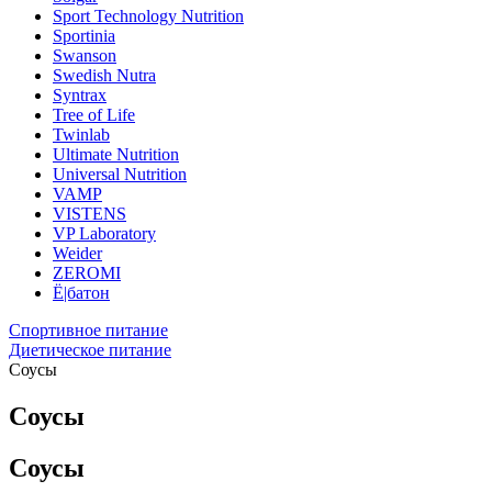
Sport Technology Nutrition
Sportinia
Swanson
Swedish Nutra
Syntrax
Tree of Life
Twinlab
Ultimate Nutrition
Universal Nutrition
VAMP
VISTENS
VP Laboratory
Weider
ZEROMI
Ё|батон
Спортивное питание
Диетическое питание
Соусы
Соусы
Соусы