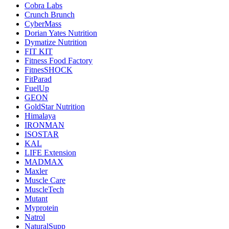
Cobra Labs
Crunch Brunch
CyberMass
Dorian Yates Nutrition
Dymatize Nutrition
FIT KIT
Fitness Food Factory
FitnesSHOCK
FitParad
FuelUp
GEON
GoldStar Nutrition
Himalaya
IRONMAN
ISOSTAR
KAL
LIFE Extension
MADMAX
Maxler
Muscle Care
MuscleTech
Mutant
Myprotein
Natrol
NaturalSupp