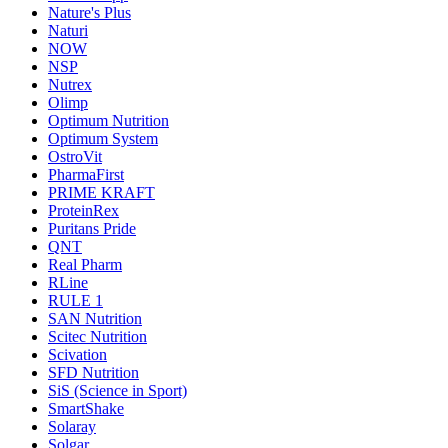
Nature's Plus
Naturi
NOW
NSP
Nutrex
Olimp
Optimum Nutrition
Optimum System
OstroVit
PharmaFirst
PRIME KRAFT
ProteinRex
Puritans Pride
QNT
Real Pharm
RLine
RULE 1
SAN Nutrition
Scitec Nutrition
Scivation
SFD Nutrition
SiS (Science in Sport)
SmartShake
Solaray
Solgar