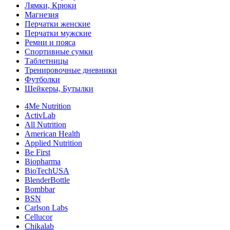
Лямки, Крюки
Магнезия
Перчатки женские
Перчатки мужские
Ремни и пояса
Спортивные сумки
Таблетницы
Тренировочные дневники
Футболки
Шейкеры, Бутылки
4Me Nutrition
ActivLab
All Nutrition
American Health
Applied Nutrition
Be First
Biopharma
BioTechUSA
BlenderBottle
Bombbar
BSN
Carlson Labs
Cellucor
Chikalab