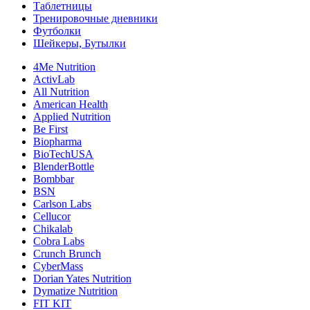
Таблетницы
Тренировочные дневники
Футболки
Шейкеры, Бутылки
4Me Nutrition
ActivLab
All Nutrition
American Health
Applied Nutrition
Be First
Biopharma
BioTechUSA
BlenderBottle
Bombbar
BSN
Carlson Labs
Cellucor
Chikalab
Cobra Labs
Crunch Brunch
CyberMass
Dorian Yates Nutrition
Dymatize Nutrition
FIT KIT