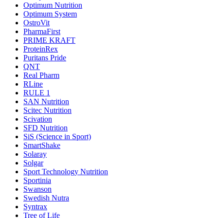
Optimum Nutrition
Optimum System
OstroVit
PharmaFirst
PRIME KRAFT
ProteinRex
Puritans Pride
QNT
Real Pharm
RLine
RULE 1
SAN Nutrition
Scitec Nutrition
Scivation
SFD Nutrition
SiS (Science in Sport)
SmartShake
Solaray
Solgar
Sport Technology Nutrition
Sportinia
Swanson
Swedish Nutra
Syntrax
Tree of Life