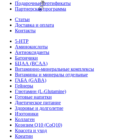
Подарочные сертификаты
Партнерская программа
Статьи
Доставка и оплата
Контакты
5-HTP
Аминокислоты
Антиоксиданты
Батончики
БЦАА (BCAA)
Витаминно-минеральные комплексы
Витамины и минералы отдельные
ГАБА (GABA)
Гейнеры
Глютамин (L-Glutamine)
Готовые напитки
Диетическое питание
Здоровье и долголетие
Изотоники
Коллаген
Коэнзим Q10 (CoQ10)
Красота и уход
Креатин