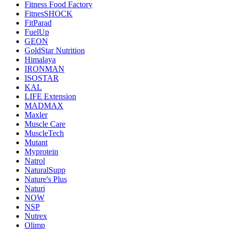
Fitness Food Factory
FitnesSHOCK
FitParad
FuelUp
GEON
GoldStar Nutrition
Himalaya
IRONMAN
ISOSTAR
KAL
LIFE Extension
MADMAX
Maxler
Muscle Care
MuscleTech
Mutant
Myprotein
Natrol
NaturalSupp
Nature's Plus
Naturi
NOW
NSP
Nutrex
Olimp