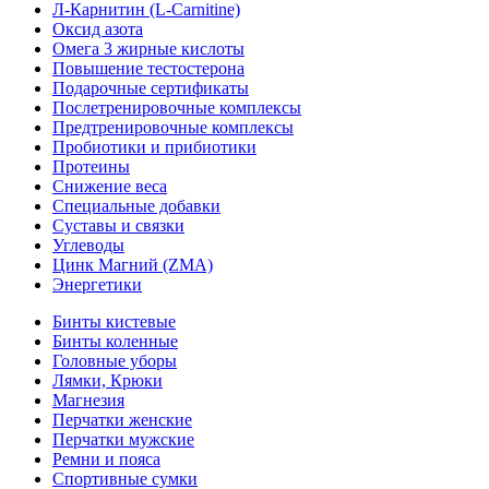
Л-Карнитин (L-Сarnitine)
Оксид азота
Омега 3 жирные кислоты
Повышение тестостерона
Подарочные сертификаты
Послетренировочные комплексы
Предтренировочные комплексы
Пробиотики и прибиотики
Протеины
Снижение веса
Специальные добавки
Суставы и связки
Углеводы
Цинк Магний (ZMA)
Энергетики
Бинты кистевые
Бинты коленные
Головные уборы
Лямки, Крюки
Магнезия
Перчатки женские
Перчатки мужские
Ремни и пояса
Спортивные сумки