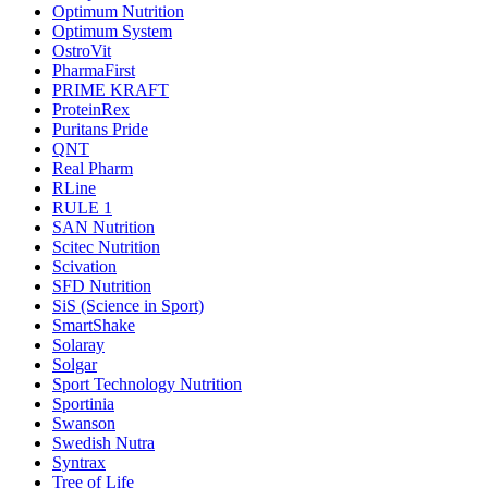
Optimum Nutrition
Optimum System
OstroVit
PharmaFirst
PRIME KRAFT
ProteinRex
Puritans Pride
QNT
Real Pharm
RLine
RULE 1
SAN Nutrition
Scitec Nutrition
Scivation
SFD Nutrition
SiS (Science in Sport)
SmartShake
Solaray
Solgar
Sport Technology Nutrition
Sportinia
Swanson
Swedish Nutra
Syntrax
Tree of Life