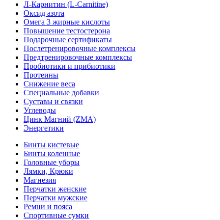
Л-Карнитин (L-Сarnitine)
Оксид азота
Омега 3 жирные кислоты
Повышение тестостерона
Подарочные сертификаты
Послетренировочные комплексы
Предтренировочные комплексы
Пробиотики и прибиотики
Протеины
Снижение веса
Специальные добавки
Суставы и связки
Углеводы
Цинк Магний (ZMA)
Энергетики
Бинты кистевые
Бинты коленные
Головные уборы
Лямки, Крюки
Магнезия
Перчатки женские
Перчатки мужские
Ремни и пояса
Спортивные сумки