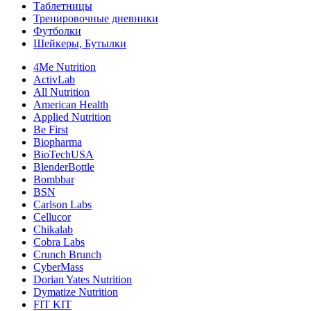
Таблетницы
Тренировочные дневники
Футболки
Шейкеры, Бутылки
4Me Nutrition
ActivLab
All Nutrition
American Health
Applied Nutrition
Be First
Biopharma
BioTechUSA
BlenderBottle
Bombbar
BSN
Carlson Labs
Cellucor
Chikalab
Cobra Labs
Crunch Brunch
CyberMass
Dorian Yates Nutrition
Dymatize Nutrition
FIT KIT