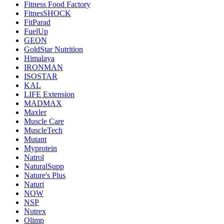
Fitness Food Factory
FitnesSHOCK
FitParad
FuelUp
GEON
GoldStar Nutrition
Himalaya
IRONMAN
ISOSTAR
KAL
LIFE Extension
MADMAX
Maxler
Muscle Care
MuscleTech
Mutant
Myprotein
Natrol
NaturalSupp
Nature's Plus
Naturi
NOW
NSP
Nutrex
Olimp