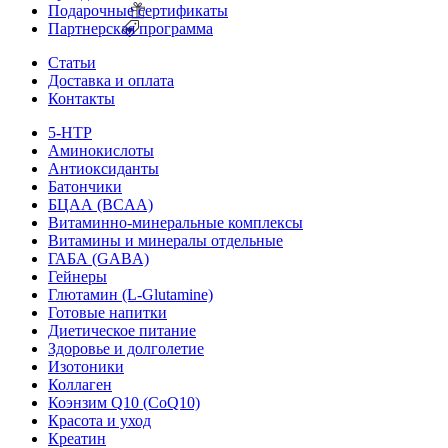
Подарочные сертификаты
Партнерская программа
Статьи
Доставка и оплата
Контакты
5-HTP
Аминокислоты
Антиоксиданты
Батончики
БЦАА (BCAA)
Витаминно-минеральные комплексы
Витамины и минералы отдельные
ГАБА (GABA)
Гейнеры
Глютамин (L-Glutamine)
Готовые напитки
Диетическое питание
Здоровье и долголетие
Изотоники
Коллаген
Коэнзим Q10 (CoQ10)
Красота и уход
Креатин