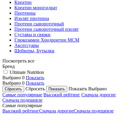
Креатин
Креатин моногидрат
Протеины
Изолят протеина
Протеин сывороточный
Протеин сывороточный изолят
Суставы и связки
Глюкозамин Хондроитин МСМ
Аксессуары
Шейкеры, Бутылки
Посмотреть все
Бренд
Ultimate Nutrition
Выбрано
0
Показать
Выбрано
0
Показать
Сбросить
Показать
Выбрано
Самые популярные
Высокий рейтинг
Сначала дорогие
Сначала подешевле
Самые популярные
Высокий рейтинг
Сначала дорогие
Сначала подешевле