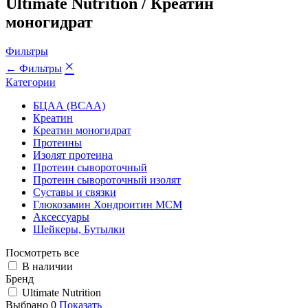
Ultimate Nutrition / Креатин
моногидрат
Фильтры
×
← Фильтры
Категории
БЦАА (BCAA)
Креатин
Креатин моногидрат
Протеины
Изолят протеина
Протеин сывороточный
Протеин сывороточный изолят
Суставы и связки
Глюкозамин Хондроитин МСМ
Аксессуары
Шейкеры, Бутылки
Посмотреть все
В наличии
Бренд
Ultimate Nutrition
Выбрано
0
Показать