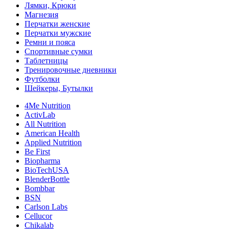
Лямки, Крюки
Магнезия
Перчатки женские
Перчатки мужские
Ремни и пояса
Спортивные сумки
Таблетницы
Тренировочные дневники
Футболки
Шейкеры, Бутылки
4Me Nutrition
ActivLab
All Nutrition
American Health
Applied Nutrition
Be First
Biopharma
BioTechUSA
BlenderBottle
Bombbar
BSN
Carlson Labs
Cellucor
Chikalab