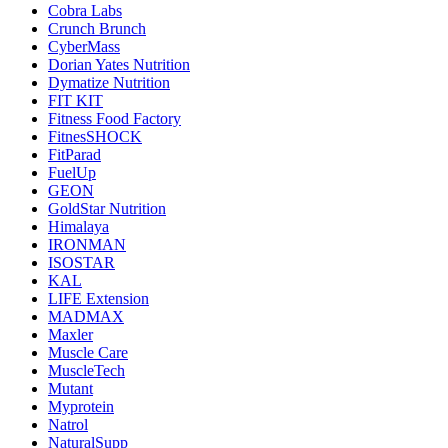
Cobra Labs
Crunch Brunch
CyberMass
Dorian Yates Nutrition
Dymatize Nutrition
FIT KIT
Fitness Food Factory
FitnesSHOCK
FitParad
FuelUp
GEON
GoldStar Nutrition
Himalaya
IRONMAN
ISOSTAR
KAL
LIFE Extension
MADMAX
Maxler
Muscle Care
MuscleTech
Mutant
Myprotein
Natrol
NaturalSupp