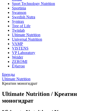
Sport Technology Nutrition
Sportinia
Swanson
Swedish Nutra
Syntrax
Tree of Life
Twinlab
Ultimate Nutrition
Universal Nutrition
VAMP
VISTENS
VP Laboratory
Weider
ZEROMI
Ё|батон
Бренды
Ultimate Nutrition
Креатин моногидрат
Ultimate Nutrition / Креатин
моногидрат