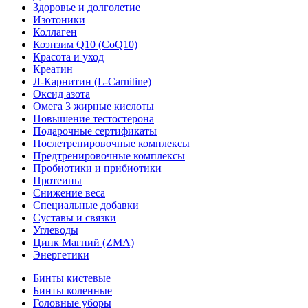
Здоровье и долголетие
Изотоники
Коллаген
Коэнзим Q10 (CoQ10)
Красота и уход
Креатин
Л-Карнитин (L-Сarnitine)
Оксид азота
Омега 3 жирные кислоты
Повышение тестостерона
Подарочные сертификаты
Послетренировочные комплексы
Предтренировочные комплексы
Пробиотики и прибиотики
Протеины
Снижение веса
Специальные добавки
Суставы и связки
Углеводы
Цинк Магний (ZMA)
Энергетики
Бинты кистевые
Бинты коленные
Головные уборы