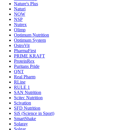
Nature's Plus
Naturi
NOW
NSP
Nutrex
Olimp
Optimum Nutrition
Optimum System
OstroVit
PharmaFirst
PRIME KRAFT
ProteinRex
Puritans Pride
QNT
Real Pharm
RLine
RULE 1
SAN Nutrition
Scitec Nutrition
Scivation
SFD Nutrition
SiS (Science in Sport)
SmartShake
Solaray
Solgar