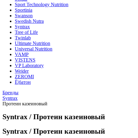
Sport Technology Nutrition
Sportinia
Swanson
Swedish Nutra
Syntrax
Tree of Life
Twinlab
Ultimate Nutrition
Universal Nutrition
VAMP
VISTENS
VP Laboratory
Weider
ZEROMI
Ё|батон
Бренды
Syntrax
Протеин казеиновый
Syntrax / Протеин казеиновый
Syntrax / Протеин казеиновый