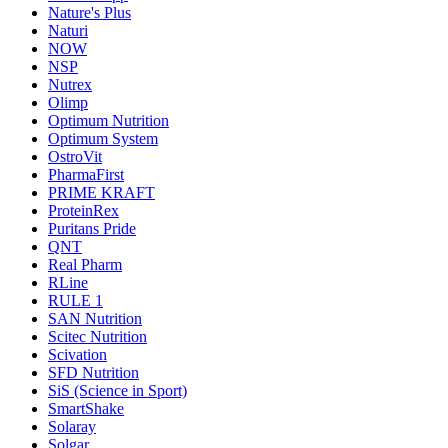
Nature's Plus
Naturi
NOW
NSP
Nutrex
Olimp
Optimum Nutrition
Optimum System
OstroVit
PharmaFirst
PRIME KRAFT
ProteinRex
Puritans Pride
QNT
Real Pharm
RLine
RULE 1
SAN Nutrition
Scitec Nutrition
Scivation
SFD Nutrition
SiS (Science in Sport)
SmartShake
Solaray
Solgar