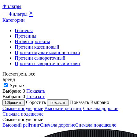
Фильтры
×
← Фильтры
Категории
Гейнеры
Протеины
Изолят протеина
Протеин казеиновый
Протеин мультикомпонентный
Протеин сывороточный
Протеин сывороточный изолят
Посмотреть все
Бренд
Syntrax
Выбрано
0
Показать
Выбрано
0
Показать
Сбросить
Показать
Выбрано
Самые популярные
Высокий рейтинг
Сначала дорогие
Сначала подешевле
Самые популярные
Высокий рейтинг
Сначала дорогие
Сначала подешевле