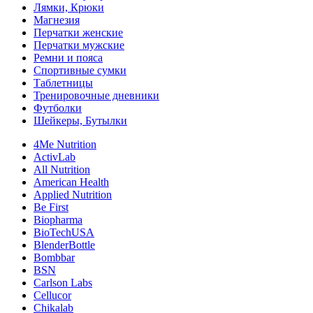
Лямки, Крюки
Магнезия
Перчатки женские
Перчатки мужские
Ремни и пояса
Спортивные сумки
Таблетницы
Тренировочные дневники
Футболки
Шейкеры, Бутылки
4Me Nutrition
ActivLab
All Nutrition
American Health
Applied Nutrition
Be First
Biopharma
BioTechUSA
BlenderBottle
Bombbar
BSN
Carlson Labs
Cellucor
Chikalab