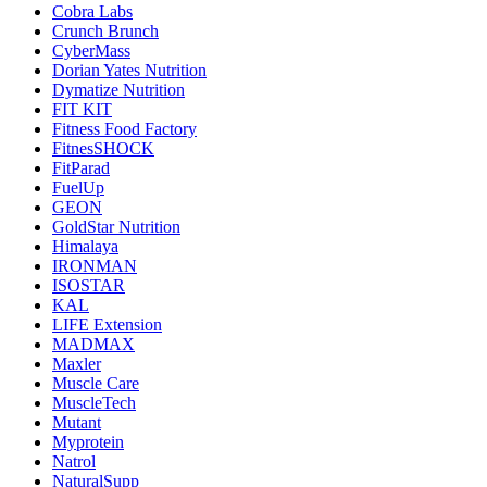
Cobra Labs
Crunch Brunch
CyberMass
Dorian Yates Nutrition
Dymatize Nutrition
FIT KIT
Fitness Food Factory
FitnesSHOCK
FitParad
FuelUp
GEON
GoldStar Nutrition
Himalaya
IRONMAN
ISOSTAR
KAL
LIFE Extension
MADMAX
Maxler
Muscle Care
MuscleTech
Mutant
Myprotein
Natrol
NaturalSupp