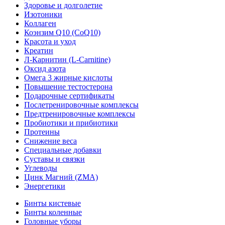
Здоровье и долголетие
Изотоники
Коллаген
Коэнзим Q10 (CoQ10)
Красота и уход
Креатин
Л-Карнитин (L-Сarnitine)
Оксид азота
Омега 3 жирные кислоты
Повышение тестостерона
Подарочные сертификаты
Послетренировочные комплексы
Предтренировочные комплексы
Пробиотики и прибиотики
Протеины
Снижение веса
Специальные добавки
Суставы и связки
Углеводы
Цинк Магний (ZMA)
Энергетики
Бинты кистевые
Бинты коленные
Головные уборы