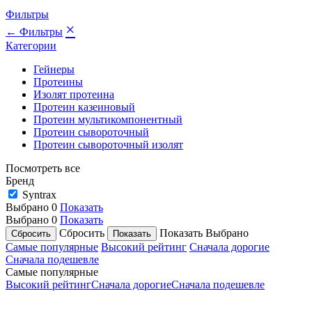
Фильтры
×
← Фильтры
Категории
Гейнеры
Протеины
Изолят протеина
Протеин казеиновый
Протеин мультикомпонентный
Протеин сывороточный
Протеин сывороточный изолят
Посмотреть все
Бренд
Syntrax
Выбрано
0
Показать
Выбрано
0
Показать
Сбросить
Показать
Выбрано
Самые популярные
Высокий рейтинг
Сначала дорогие
Сначала подешевле
Самые популярные
Высокий рейтинг
Сначала дорогие
Сначала подешевле