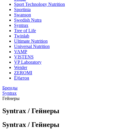
Sport Technology Nutrition
Sportinia
Swanson
Swedish Nutra
Syntrax
Tree of Life
Twinlab
Ultimate Nutrition
Universal Nutrition
VAMP
VISTENS
VP Laboratory
Weider
ZEROMI
Ё|батон
Бренды
Syntrax
Гейнеры
Syntrax / Гейнеры
Syntrax / Гейнеры