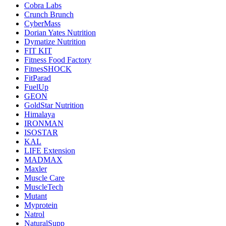
Cobra Labs
Crunch Brunch
CyberMass
Dorian Yates Nutrition
Dymatize Nutrition
FIT KIT
Fitness Food Factory
FitnesSHOCK
FitParad
FuelUp
GEON
GoldStar Nutrition
Himalaya
IRONMAN
ISOSTAR
KAL
LIFE Extension
MADMAX
Maxler
Muscle Care
MuscleTech
Mutant
Myprotein
Natrol
NaturalSupp