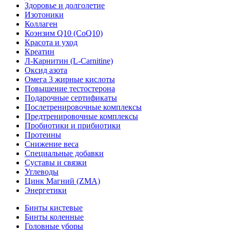
Здоровье и долголетие
Изотоники
Коллаген
Коэнзим Q10 (CoQ10)
Красота и уход
Креатин
Л-Карнитин (L-Сarnitine)
Оксид азота
Омега 3 жирные кислоты
Повышение тестостерона
Подарочные сертификаты
Послетренировочные комплексы
Предтренировочные комплексы
Пробиотики и прибиотики
Протеины
Снижение веса
Специальные добавки
Суставы и связки
Углеводы
Цинк Магний (ZMA)
Энергетики
Бинты кистевые
Бинты коленные
Головные уборы