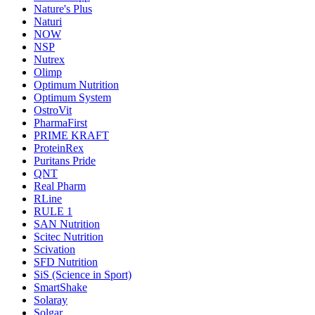
Nature's Plus
Naturi
NOW
NSP
Nutrex
Olimp
Optimum Nutrition
Optimum System
OstroVit
PharmaFirst
PRIME KRAFT
ProteinRex
Puritans Pride
QNT
Real Pharm
RLine
RULE 1
SAN Nutrition
Scitec Nutrition
Scivation
SFD Nutrition
SiS (Science in Sport)
SmartShake
Solaray
Solgar