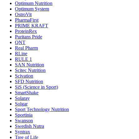
Optimum Nutrition
Optimum System
OstroVit
PharmaFirst
PRIME KRAFT
ProteinRex
Puritans Pride
QNT
Real Pharm
RLine
RULE 1
SAN Nutrition
Scitec Nutrition
Scivation
SFD Nutrition
SiS (Science in Sport)
SmartShake
Solaray
Solgar
Sport Technology Nutrition
Sportinia
Swanson
Swedish Nutra
Syntrax
Tree of Life