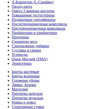
Л-Карнитин (L-Сarnitine)
Оксид азота
Омега 3 жирные кислоты
Повышение тестостерона
Подарочные сертификаты
Послетренировочные комплексы
Предтренировочные комплексы
Пробиотики и прибиотики
Протеины
Снижение веса
Специальные добавки
Суставы и связки
Углеводы
Цинк Магний (ZMA)
Энергетики
Бинты кистевые
Бинты коленные
Головные уборы
Лямки, Крюки
Магнезия
Перчатки женские
Перчатки мужские
Ремни и пояса
Спортивные сумки