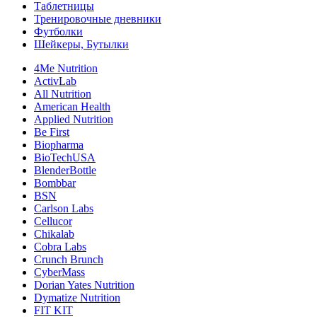
Таблетницы
Тренировочные дневники
Футболки
Шейкеры, Бутылки
4Me Nutrition
ActivLab
All Nutrition
American Health
Applied Nutrition
Be First
Biopharma
BioTechUSA
BlenderBottle
Bombbar
BSN
Carlson Labs
Cellucor
Chikalab
Cobra Labs
Crunch Brunch
CyberMass
Dorian Yates Nutrition
Dymatize Nutrition
FIT KIT