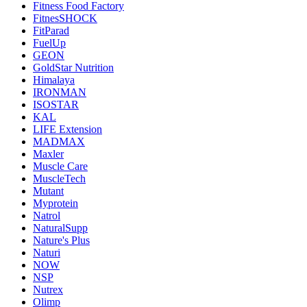
Fitness Food Factory
FitnesSHOCK
FitParad
FuelUp
GEON
GoldStar Nutrition
Himalaya
IRONMAN
ISOSTAR
KAL
LIFE Extension
MADMAX
Maxler
Muscle Care
MuscleTech
Mutant
Myprotein
Natrol
NaturalSupp
Nature's Plus
Naturi
NOW
NSP
Nutrex
Olimp