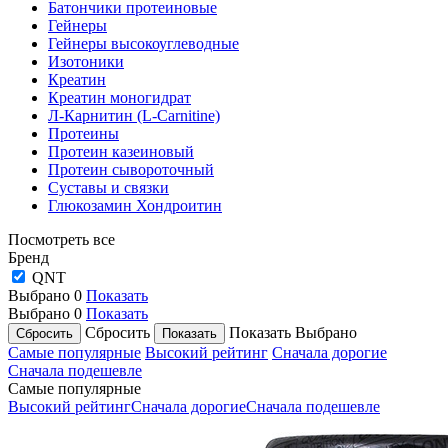
Батончики протеиновые
Гейнеры
Гейнеры высокоуглеводные
Изотоники
Креатин
Креатин моногидрат
Л-Карнитин (L-Сarnitine)
Протеины
Протеин казеиновый
Протеин сывороточный
Суставы и связки
Глюкозамин Хондроитин
Посмотреть все
Бренд
QNT
Выбрано
0
Показать
Выбрано
0
Показать
Сбросить
Показать
Выбрано
Самые популярные
Высокий рейтинг
Сначала дорогие
Сначала подешевле
Самые популярные
Высокий рейтинг
Сначала дорогие
Сначала подешевле