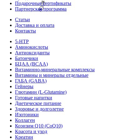
Подарочные сертификаты
Партнерская программа
Статьи
Доставка и оплата
Контакты
5-HTP
Аминокислоты
Антиоксиданты
Батончики
БЦАА (BCAA)
Витаминно-минеральные комплексы
Витамины и минералы отдельные
ГАБА (GABA)
Гейнеры
Глютамин (L-Glutamine)
Готовые напитки
Диетическое питание
Здоровье и долголетие
Изотоники
Коллаген
Коэнзим Q10 (CoQ10)
Красота и уход
Креатин