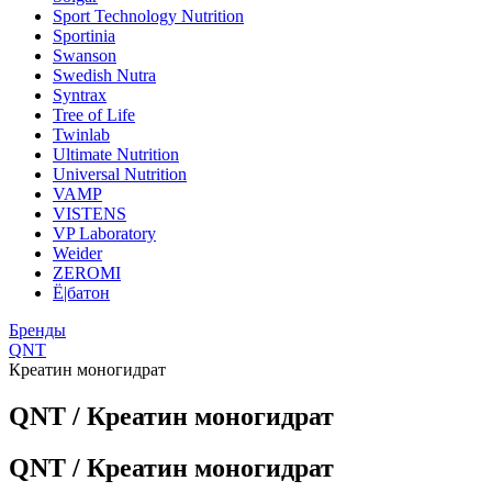
Sport Technology Nutrition
Sportinia
Swanson
Swedish Nutra
Syntrax
Tree of Life
Twinlab
Ultimate Nutrition
Universal Nutrition
VAMP
VISTENS
VP Laboratory
Weider
ZEROMI
Ё|батон
Бренды
QNT
Креатин моногидрат
QNT / Креатин моногидрат
QNT / Креатин моногидрат