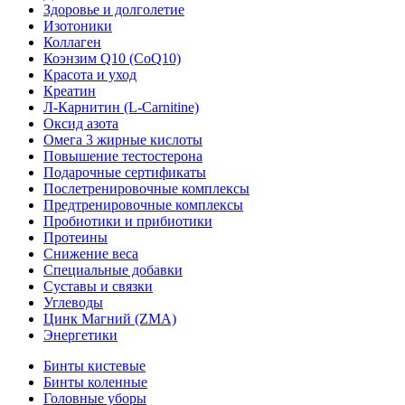
Здоровье и долголетие
Изотоники
Коллаген
Коэнзим Q10 (CoQ10)
Красота и уход
Креатин
Л-Карнитин (L-Сarnitine)
Оксид азота
Омега 3 жирные кислоты
Повышение тестостерона
Подарочные сертификаты
Послетренировочные комплексы
Предтренировочные комплексы
Пробиотики и прибиотики
Протеины
Снижение веса
Специальные добавки
Суставы и связки
Углеводы
Цинк Магний (ZMA)
Энергетики
Бинты кистевые
Бинты коленные
Головные уборы