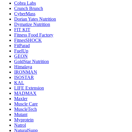
Cobra Labs
Crunch Brunch
CyberMass
Dorian Yates Nutrition
Dymatize Nutrition
FIT KIT
Fitness Food Factory
FitnesSHOCK
FitParad
FuelUp
GEON
GoldStar Nutrition
Himalaya
IRONMAN
ISOSTAR
KAL
LIFE Extension
MADMAX
Maxler
Muscle Care
MuscleTech
Mutant
Myprotein
Natrol
NaturalSupp