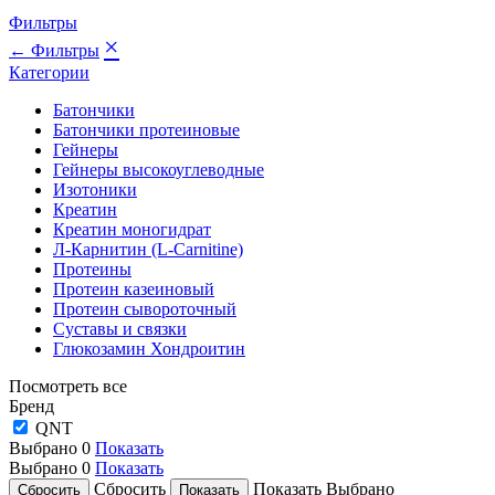
Фильтры
×
← Фильтры
Категории
Батончики
Батончики протеиновые
Гейнеры
Гейнеры высокоуглеводные
Изотоники
Креатин
Креатин моногидрат
Л-Карнитин (L-Сarnitine)
Протеины
Протеин казеиновый
Протеин сывороточный
Суставы и связки
Глюкозамин Хондроитин
Посмотреть все
Бренд
QNT
Выбрано
0
Показать
Выбрано
0
Показать
Сбросить
Показать
Выбрано