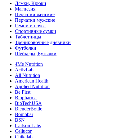
Лямки, Крюки
Магнезия
Перчатки женские
Перчатки мужские
Ремни и пояса
Спортивные сумки
Таблетницы
Тренировочные дневники
Футболки
Шейкеры, Бутылки
4Me Nutrition
ActivLab
All Nutrition
American Health
Applied Nutrition
Be First
Biopharma
BioTechUSA
BlenderBottle
Bombbar
BSN
Carlson Labs
Cellucor
Chikalab