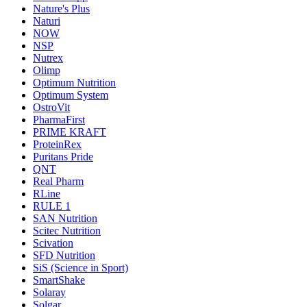
Nature's Plus
Naturi
NOW
NSP
Nutrex
Olimp
Optimum Nutrition
Optimum System
OstroVit
PharmaFirst
PRIME KRAFT
ProteinRex
Puritans Pride
QNT
Real Pharm
RLine
RULE 1
SAN Nutrition
Scitec Nutrition
Scivation
SFD Nutrition
SiS (Science in Sport)
SmartShake
Solaray
Solgar