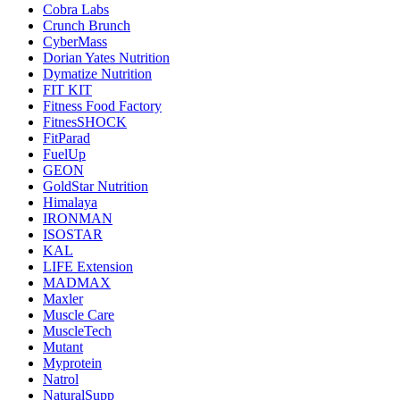
Cobra Labs
Crunch Brunch
CyberMass
Dorian Yates Nutrition
Dymatize Nutrition
FIT KIT
Fitness Food Factory
FitnesSHOCK
FitParad
FuelUp
GEON
GoldStar Nutrition
Himalaya
IRONMAN
ISOSTAR
KAL
LIFE Extension
MADMAX
Maxler
Muscle Care
MuscleTech
Mutant
Myprotein
Natrol
NaturalSupp