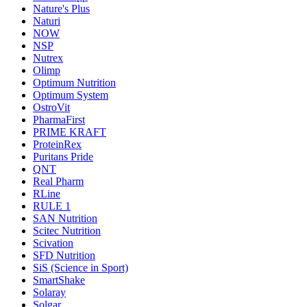
Nature's Plus
Naturi
NOW
NSP
Nutrex
Olimp
Optimum Nutrition
Optimum System
OstroVit
PharmaFirst
PRIME KRAFT
ProteinRex
Puritans Pride
QNT
Real Pharm
RLine
RULE 1
SAN Nutrition
Scitec Nutrition
Scivation
SFD Nutrition
SiS (Science in Sport)
SmartShake
Solaray
Solgar