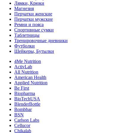
Лямки, Крюки
Магнезия
Перчатки женские
Перчатки мужские
Ремни и пояса
Спортивные сумки
Таблетницы
Тренировочные дневники
Футболки
Шейкеры, Бутылки
4Me Nutrition
ActivLab
All Nutrition
American Health
Applied Nutrition
Be First
Biopharma
BioTechUSA
BlenderBottle
Bombbar
BSN
Carlson Labs
Cellucor
Chikalab