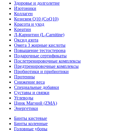
Здоровье и долголетие
Изотоники
Коллаген
Коэнзим Q10 (CoQ10)
Красота и уход
Креатин
Л-Карнитин (L-Сarnitine)
Оксид азота
Омега 3 жирные кислоты
Повышение тестостерона
Подарочные сертификаты
Послетренировочные комплексы
Предтренировочные комплексы
Пробиотики и прибиотики
Протеины
Снижение веса
Специальные добавки
Суставы и связки
Углеводы
Цинк Магний (ZMA)
Энергетики
Бинты кистевые
Бинты коленные
Головные уборы