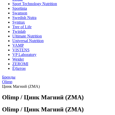
Sport Technology Nutrition
Sportinia
Swanson
Swedish Nutra
Syntrax
Tree of Life
Twinlab
Ultimate Nutrition
Universal Nutrition
VAMP
VISTENS
VP Laboratory
Weider
ZEROMI
Ё|батон
Бренды
Olimp
Цинк Магний (ZMA)
Olimp / Цинк Магний (ZMA)
Olimp / Цинк Магний (ZMA)