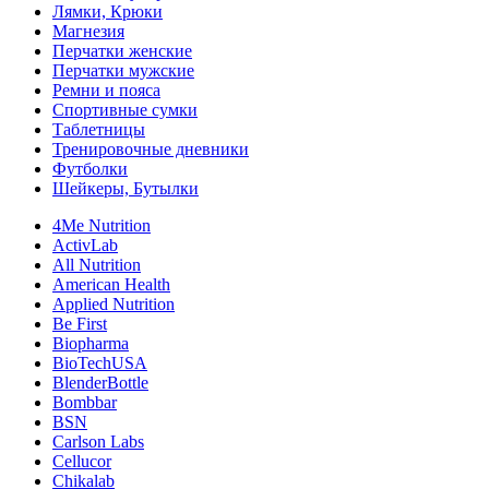
Лямки, Крюки
Магнезия
Перчатки женские
Перчатки мужские
Ремни и пояса
Спортивные сумки
Таблетницы
Тренировочные дневники
Футболки
Шейкеры, Бутылки
4Me Nutrition
ActivLab
All Nutrition
American Health
Applied Nutrition
Be First
Biopharma
BioTechUSA
BlenderBottle
Bombbar
BSN
Carlson Labs
Cellucor
Chikalab