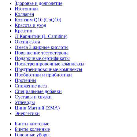
Здоровье и долголетие
Изотоники
Коллаген
Коэнзим Q10 (CoQ10)
Красота и уход
Креатин
Л-Карнитин (L-Сarnitine)
Оксид азота
Омега 3 жирные кислоты
Повышение тестостерона
Подарочные сертификаты
Послетренировочные комплексы
Предтренировочные комплексы
Пробиотики и прибиотики
Протеины
Снижение веса
Специальные добавки
Суставы и связки
Углеводы
Цинк Магний (ZMA)
Энергетики
Бинты кистевые
Бинты коленные
Головные уборы