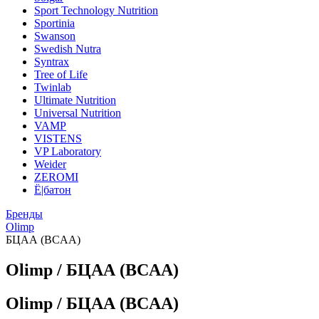
Sport Technology Nutrition
Sportinia
Swanson
Swedish Nutra
Syntrax
Tree of Life
Twinlab
Ultimate Nutrition
Universal Nutrition
VAMP
VISTENS
VP Laboratory
Weider
ZEROMI
Ё|батон
Бренды
Olimp
БЦАА (BCAA)
Olimp / БЦАА (BCAA)
Olimp / БЦАА (BCAA)