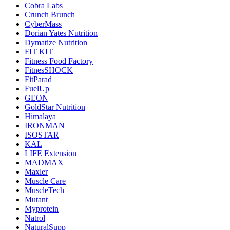
Cobra Labs
Crunch Brunch
CyberMass
Dorian Yates Nutrition
Dymatize Nutrition
FIT KIT
Fitness Food Factory
FitnesSHOCK
FitParad
FuelUp
GEON
GoldStar Nutrition
Himalaya
IRONMAN
ISOSTAR
KAL
LIFE Extension
MADMAX
Maxler
Muscle Care
MuscleTech
Mutant
Myprotein
Natrol
NaturalSupp