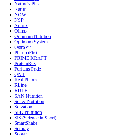
Nature's Plus
Naturi
NOW
NSP
Nutrex
Olimp
Optimum Nutrition
Optimum System
OstroVit
PharmaFirst
PRIME KRAFT
ProteinRex
Puritans Pride
QNT
Real Pharm
RLine
RULE 1
SAN Nutrition
Scitec Nutrition
Scivation
SFD Nutrition
SiS (Science in Sport)
SmartShake
Solaray
Solgar