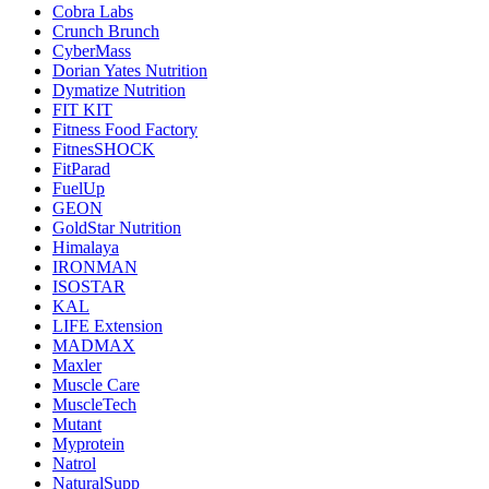
Cobra Labs
Crunch Brunch
CyberMass
Dorian Yates Nutrition
Dymatize Nutrition
FIT KIT
Fitness Food Factory
FitnesSHOCK
FitParad
FuelUp
GEON
GoldStar Nutrition
Himalaya
IRONMAN
ISOSTAR
KAL
LIFE Extension
MADMAX
Maxler
Muscle Care
MuscleTech
Mutant
Myprotein
Natrol
NaturalSupp