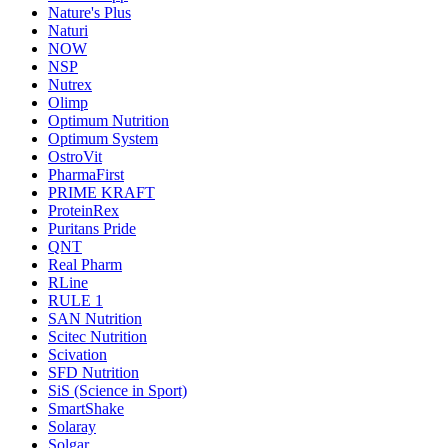
Nature's Plus
Naturi
NOW
NSP
Nutrex
Olimp
Optimum Nutrition
Optimum System
OstroVit
PharmaFirst
PRIME KRAFT
ProteinRex
Puritans Pride
QNT
Real Pharm
RLine
RULE 1
SAN Nutrition
Scitec Nutrition
Scivation
SFD Nutrition
SiS (Science in Sport)
SmartShake
Solaray
Solgar