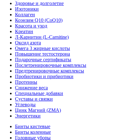
Здоровье и долголетие
Изотоники
Коллаген
Коэнзим Q10 (CoQ10)
Красота и уход
Креатин
Л-Карнитин (L-Сarnitine)
Оксид азота
Омега 3 жирные кислоты
Повышение тестостерона
Подарочные сертификаты
Послетренировочные комплексы
Предтренировочные комплексы
Пробиотики и прибиотики
Протеины
Снижение веса
Специальные добавки
Суставы и связки
Углеводы
Цинк Магний (ZMA)
Энергетики
Бинты кистевые
Бинты коленные
Головные уборы