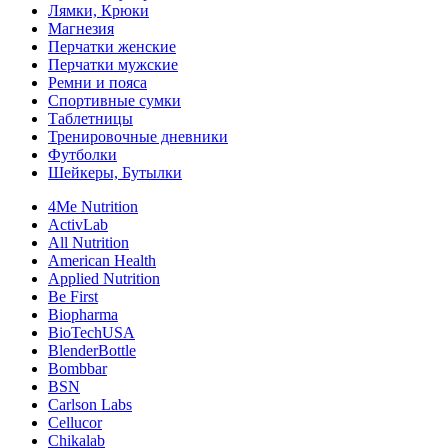
Лямки, Крюки
Магнезия
Перчатки женские
Перчатки мужские
Ремни и пояса
Спортивные сумки
Таблетницы
Тренировочные дневники
Футболки
Шейкеры, Бутылки
4Me Nutrition
ActivLab
All Nutrition
American Health
Applied Nutrition
Be First
Biopharma
BioTechUSA
BlenderBottle
Bombbar
BSN
Carlson Labs
Cellucor
Chikalab