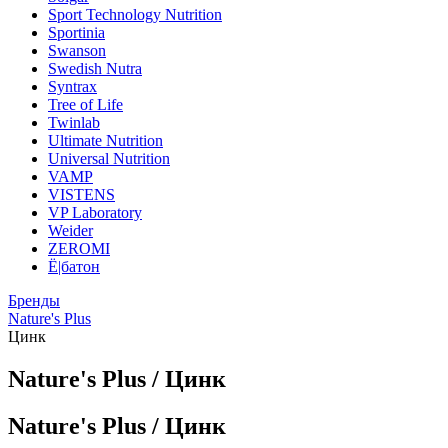
Sport Technology Nutrition
Sportinia
Swanson
Swedish Nutra
Syntrax
Tree of Life
Twinlab
Ultimate Nutrition
Universal Nutrition
VAMP
VISTENS
VP Laboratory
Weider
ZEROMI
Ё|батон
Бренды
Nature's Plus
Цинк
Nature's Plus / Цинк
Nature's Plus / Цинк