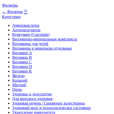
Фильтры
×
← Фильтры
Категории
Аминокислоты
Антиоксиданты
Куркумин (Curcumin)
Витаминно-минеральные комплексы
Витамины для детей
Витамины и минералы отдельные
Витамин A
Витамин B
Витамин C
Витамин D
Витамин K
Железо
Кальций
Магний
Цинк
Здоровье и долголетие
Для женского здоровья
Здоровая печень / Cнижение холестерина
Здоровый мозг и психологическое состояние
Укрепление иммунитета