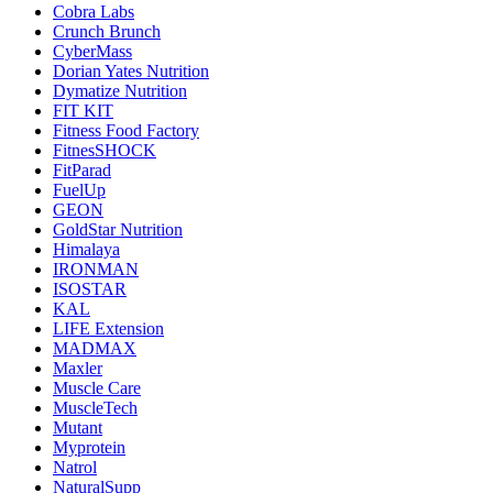
Cobra Labs
Crunch Brunch
CyberMass
Dorian Yates Nutrition
Dymatize Nutrition
FIT KIT
Fitness Food Factory
FitnesSHOCK
FitParad
FuelUp
GEON
GoldStar Nutrition
Himalaya
IRONMAN
ISOSTAR
KAL
LIFE Extension
MADMAX
Maxler
Muscle Care
MuscleTech
Mutant
Myprotein
Natrol
NaturalSupp