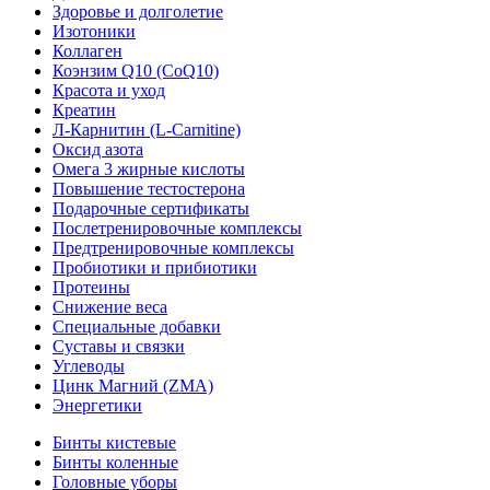
Здоровье и долголетие
Изотоники
Коллаген
Коэнзим Q10 (CoQ10)
Красота и уход
Креатин
Л-Карнитин (L-Сarnitine)
Оксид азота
Омега 3 жирные кислоты
Повышение тестостерона
Подарочные сертификаты
Послетренировочные комплексы
Предтренировочные комплексы
Пробиотики и прибиотики
Протеины
Снижение веса
Специальные добавки
Суставы и связки
Углеводы
Цинк Магний (ZMA)
Энергетики
Бинты кистевые
Бинты коленные
Головные уборы