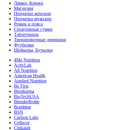
Лямки, Крюки
Магнезия
Перчатки женские
Перчатки мужские
Ремни и пояса
Спортивные сумки
Таблетницы
Тренировочные дневники
Футболки
Шейкеры, Бутылки
4Me Nutrition
ActivLab
All Nutrition
American Health
Applied Nutrition
Be First
Biopharma
BioTechUSA
BlenderBottle
Bombbar
BSN
Carlson Labs
Cellucor
Chikalab