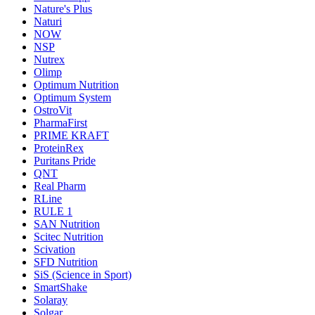
Nature's Plus
Naturi
NOW
NSP
Nutrex
Olimp
Optimum Nutrition
Optimum System
OstroVit
PharmaFirst
PRIME KRAFT
ProteinRex
Puritans Pride
QNT
Real Pharm
RLine
RULE 1
SAN Nutrition
Scitec Nutrition
Scivation
SFD Nutrition
SiS (Science in Sport)
SmartShake
Solaray
Solgar