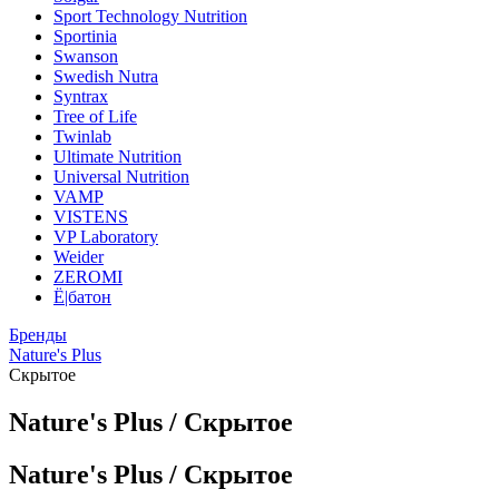
Sport Technology Nutrition
Sportinia
Swanson
Swedish Nutra
Syntrax
Tree of Life
Twinlab
Ultimate Nutrition
Universal Nutrition
VAMP
VISTENS
VP Laboratory
Weider
ZEROMI
Ё|батон
Бренды
Nature's Plus
Скрытое
Nature's Plus / Скрытое
Nature's Plus / Скрытое