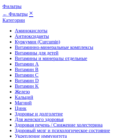
Фильтры
×
← Фильтры
Категории
Аминокислоты
Антиоксиданты
Куркумин (Curcumin)
Витаминно-минеральные комплексы
Витамины для детей
Витамины и минералы отдельные
Витамин A
Витамин B
Витамин C
Витамин D
Витамин K
Железо
Кальций
Магний
Цинк
Здоровье и долголетие
Для женского здоровья
Здоровая печень / Cнижение холестерина
Здоровый мозг и психологическое состояние
Укрепление иммунитета