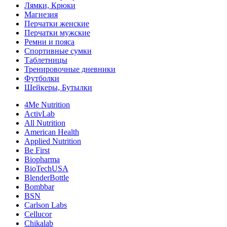
Лямки, Крюки
Магнезия
Перчатки женские
Перчатки мужские
Ремни и пояса
Спортивные сумки
Таблетницы
Тренировочные дневники
Футболки
Шейкеры, Бутылки
4Me Nutrition
ActivLab
All Nutrition
American Health
Applied Nutrition
Be First
Biopharma
BioTechUSA
BlenderBottle
Bombbar
BSN
Carlson Labs
Cellucor
Chikalab