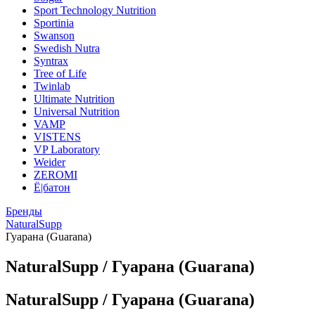
Sport Technology Nutrition
Sportinia
Swanson
Swedish Nutra
Syntrax
Tree of Life
Twinlab
Ultimate Nutrition
Universal Nutrition
VAMP
VISTENS
VP Laboratory
Weider
ZEROMI
Ё|батон
Бренды
NaturalSupp
Гуарана (Guarana)
NaturalSupp / Гуарана (Guarana)
NaturalSupp / Гуарана (Guarana)