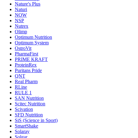
Nature's Plus
Naturi
NOW
NSP
Nutrex
Olimp
Optimum Nutrition
Optimum System
OstroVit
PharmaFirst
PRIME KRAFT
ProteinRex
Puritans Pride
QNT
Real Pharm
RLine
RULE 1
SAN Nutrition
Scitec Nutrition
Scivation
SFD Nutrition
SiS (Science in Sport)
SmartShake
Solaray
Solgar