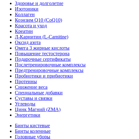
Здоровье и долголетие
Изотоники
Коллаген
Коэнзим Q10 (CoQ10)
Красота и уход
Креатин
Л-Карнитин (L-Сarnitine)
Оксид азота
Омега 3 жирные кислоты
Повышение тестостерона
Подарочные сертификаты
Послетренировочные комплексы
Предтренировочные комплексы
Пробиотики и прибиотики
Протеины
Снижение веса
Специальные добавки
Суставы и связки
Углеводы
Цинк Магний (ZMA)
Энергетики
Бинты кистевые
Бинты коленные
Головные уборы