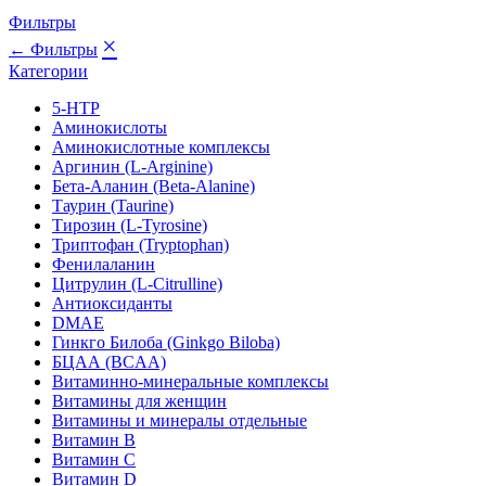
Фильтры
×
← Фильтры
Категории
5-HTP
Аминокислоты
Аминокислотные комплексы
Аргинин (L-Arginine)
Бета-Аланин (Beta-Alanine)
Таурин (Taurine)
Тирозин (L-Tyrosine)
Триптофан (Tryptophan)
Фенилаланин
Цитрулин (L-Citrulline)
Антиоксиданты
DMAE
Гинкго Билоба (Ginkgo Biloba)
БЦАА (BCAA)
Витаминно-минеральные комплексы
Витамины для женщин
Витамины и минералы отдельные
Витамин B
Витамин C
Витамин D