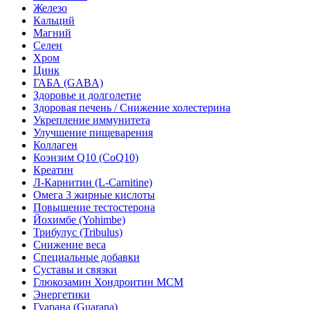
Железо
Кальций
Магний
Селен
Хром
Цинк
ГАБА (GABA)
Здоровье и долголетие
Здоровая печень / Cнижение холестерина
Укрепление иммунитета
Улучшение пищеварения
Коллаген
Коэнзим Q10 (CoQ10)
Креатин
Л-Карнитин (L-Сarnitine)
Омега 3 жирные кислоты
Повышение тестостерона
Йохимбе (Yohimbe)
Трибулус (Tribulus)
Снижение веса
Специальные добавки
Суставы и связки
Глюкозамин Хондроитин МСМ
Энергетики
Гуарана (Guarana)