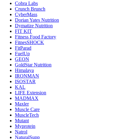
Cobra Labs
Crunch Brunch
CyberMass
Dorian Yates Nutrition
Dymatize Nutrition
FIT KIT
Fitness Food Factory
FitnesSHOCK
FitParad
FuelUp
GEON
GoldStar Nutrition
Himalaya
IRONMAN
ISOSTAR
KAL
LIFE Extension
MADMAX
Maxler
Muscle Care
MuscleTech
Mutant
Myprotein
Natrol
NaturalSupp