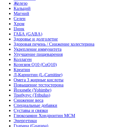
Железо
Кальций
Магний
Селен
Хром
Цинк
ГАБА (GABA)
Здоровье и долголетие
Здоровая печень / Cнижение холестерина
Укрепление иммунитета
Улучшение пищеварения
Коллаген
Коэнзим Q10 (CoQ10)
Креатин
Л-Карнитин (L-Сarnitine)
Омега 3 жирные кислоты
Повышение тестостерона
Йохимбе (Yohimbe)
Трибулус (Tribulus)
Снижение веса
Специальные добавки
Суставы и связки
Глюкозамин Хондроитин МСМ
Энергетики
Гуарана (Guarana)