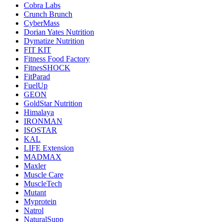
Cobra Labs
Crunch Brunch
CyberMass
Dorian Yates Nutrition
Dymatize Nutrition
FIT KIT
Fitness Food Factory
FitnesSHOCK
FitParad
FuelUp
GEON
GoldStar Nutrition
Himalaya
IRONMAN
ISOSTAR
KAL
LIFE Extension
MADMAX
Maxler
Muscle Care
MuscleTech
Mutant
Myprotein
Natrol
NaturalSupp