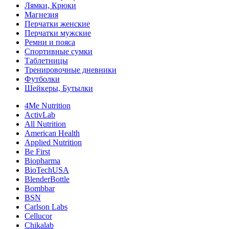
Лямки, Крюки
Магнезия
Перчатки женские
Перчатки мужские
Ремни и пояса
Спортивные сумки
Таблетницы
Тренировочные дневники
Футболки
Шейкеры, Бутылки
4Me Nutrition
ActivLab
All Nutrition
American Health
Applied Nutrition
Be First
Biopharma
BioTechUSA
BlenderBottle
Bombbar
BSN
Carlson Labs
Cellucor
Chikalab