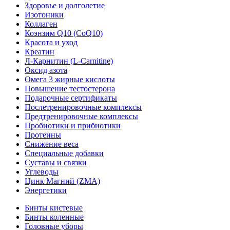
Здоровье и долголетие
Изотоники
Коллаген
Коэнзим Q10 (CoQ10)
Красота и уход
Креатин
Л-Карнитин (L-Сarnitine)
Оксид азота
Омега 3 жирные кислоты
Повышение тестостерона
Подарочные сертификаты
Послетренировочные комплексы
Предтренировочные комплексы
Пробиотики и прибиотики
Протеины
Снижение веса
Специальные добавки
Суставы и связки
Углеводы
Цинк Магний (ZMA)
Энергетики
Бинты кистевые
Бинты коленные
Головные уборы