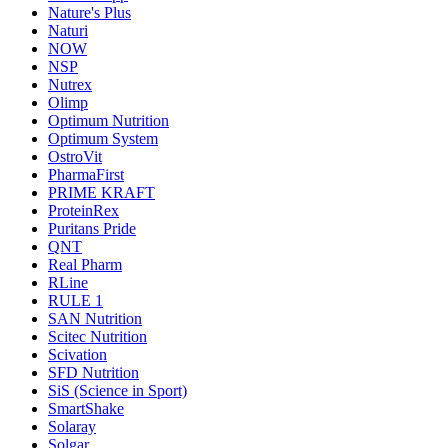
Nature's Plus
Naturi
NOW
NSP
Nutrex
Olimp
Optimum Nutrition
Optimum System
OstroVit
PharmaFirst
PRIME KRAFT
ProteinRex
Puritans Pride
QNT
Real Pharm
RLine
RULE 1
SAN Nutrition
Scitec Nutrition
Scivation
SFD Nutrition
SiS (Science in Sport)
SmartShake
Solaray
Solgar