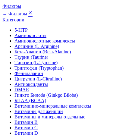
Фильтры
×
← Фильтры
Категории
5-HTP
Аминокислоты
Аминокислотные комплексы
Аргинин (L-Arginine)
Бета-Аланин (Beta-Alanine)
Таурин (Taurine)
Тирозин (L-Tyrosine)
Триптофан (Tryptophan)
Фенилаланин
Цитрулин (L-Citrulline)
Антиоксиданты
DMAE
Гинкго Билоба (Ginkgo Biloba)
БЦАА (BCAA)
Витаминно-минеральные комплексы
Витамины для женщин
Витамины и минералы отдельные
Витамин B
Витамин C
Витамин D