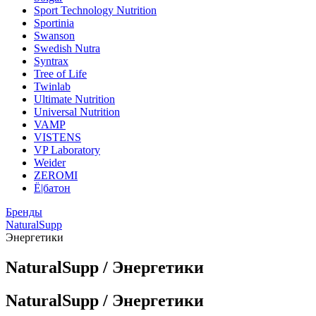
Sport Technology Nutrition
Sportinia
Swanson
Swedish Nutra
Syntrax
Tree of Life
Twinlab
Ultimate Nutrition
Universal Nutrition
VAMP
VISTENS
VP Laboratory
Weider
ZEROMI
Ё|батон
Бренды
NaturalSupp
Энергетики
NaturalSupp / Энергетики
NaturalSupp / Энергетики