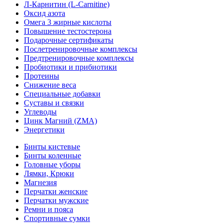
Л-Карнитин (L-Сarnitine)
Оксид азота
Омега 3 жирные кислоты
Повышение тестостерона
Подарочные сертификаты
Послетренировочные комплексы
Предтренировочные комплексы
Пробиотики и прибиотики
Протеины
Снижение веса
Специальные добавки
Суставы и связки
Углеводы
Цинк Магний (ZMA)
Энергетики
Бинты кистевые
Бинты коленные
Головные уборы
Лямки, Крюки
Магнезия
Перчатки женские
Перчатки мужские
Ремни и пояса
Спортивные сумки