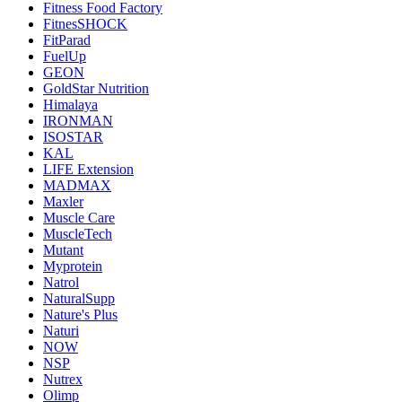
Fitness Food Factory
FitnesSHOCK
FitParad
FuelUp
GEON
GoldStar Nutrition
Himalaya
IRONMAN
ISOSTAR
KAL
LIFE Extension
MADMAX
Maxler
Muscle Care
MuscleTech
Mutant
Myprotein
Natrol
NaturalSupp
Nature's Plus
Naturi
NOW
NSP
Nutrex
Olimp