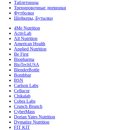
Таблетницы
Тренировочные дневники
Футболки
Шейкеры, Бутылки
4Me Nutrition
ActivLab
All Nutrition
American Health
Applied Nutrition
Be First
Biopharma
BioTechUSA
BlenderBottle
Bombbar
BSN
Carlson Labs
Cellucor
Chikalab
Cobra Labs
Crunch Brunch
CyberMass
Dorian Yates Nutrition
Dymatize Nutrition
FIT KIT