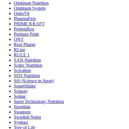
Optimum Nutrition
Optimum System
OstroVit
PharmaFirst
PRIME KRAFT
ProteinRex
Puritans Pride
QNT
Real Pharm
RLine
RULE 1
SAN Nutrition
Scitec Nutrition
Scivation
SFD Nutrition
SiS (Science in Sport)
SmartShake
Solaray
Solgar
Sport Technology Nutrition
Sportinia
Swanson
Swedish Nutra
Syntrax
Tree of Life