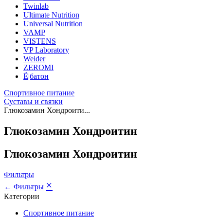
Twinlab
Ultimate Nutrition
Universal Nutrition
VAMP
VISTENS
VP Laboratory
Weider
ZEROMI
Ё|батон
Спортивное питание
Суставы и связки
Глюкозамин Хондроити...
Глюкозамин Хондроитин
Глюкозамин Хондроитин
Фильтры
×
← Фильтры
Категории
Спортивное питание