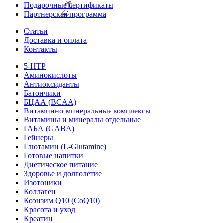
Подарочные сертификаты
Партнерская программа
Статьи
Доставка и оплата
Контакты
5-HTP
Аминокислоты
Антиоксиданты
Батончики
БЦАА (BCAA)
Витаминно-минеральные комплексы
Витамины и минералы отдельные
ГАБА (GABA)
Гейнеры
Глютамин (L-Glutamine)
Готовые напитки
Диетическое питание
Здоровье и долголетие
Изотоники
Коллаген
Коэнзим Q10 (CoQ10)
Красота и уход
Креатин