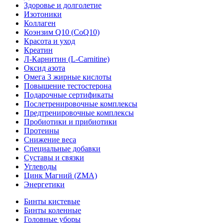
Здоровье и долголетие
Изотоники
Коллаген
Коэнзим Q10 (CoQ10)
Красота и уход
Креатин
Л-Карнитин (L-Сarnitine)
Оксид азота
Омега 3 жирные кислоты
Повышение тестостерона
Подарочные сертификаты
Послетренировочные комплексы
Предтренировочные комплексы
Пробиотики и прибиотики
Протеины
Снижение веса
Специальные добавки
Суставы и связки
Углеводы
Цинк Магний (ZMA)
Энергетики
Бинты кистевые
Бинты коленные
Головные уборы