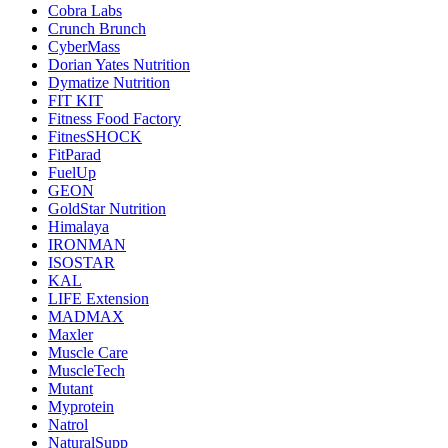
Cobra Labs
Crunch Brunch
CyberMass
Dorian Yates Nutrition
Dymatize Nutrition
FIT KIT
Fitness Food Factory
FitnesSHOCK
FitParad
FuelUp
GEON
GoldStar Nutrition
Himalaya
IRONMAN
ISOSTAR
KAL
LIFE Extension
MADMAX
Maxler
Muscle Care
MuscleTech
Mutant
Myprotein
Natrol
NaturalSupp