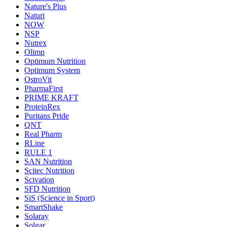
Nature's Plus
Naturi
NOW
NSP
Nutrex
Olimp
Optimum Nutrition
Optimum System
OstroVit
PharmaFirst
PRIME KRAFT
ProteinRex
Puritans Pride
QNT
Real Pharm
RLine
RULE 1
SAN Nutrition
Scitec Nutrition
Scivation
SFD Nutrition
SiS (Science in Sport)
SmartShake
Solaray
Solgar