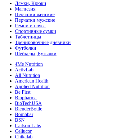
Лямки, Крюки
Магнезия
Перчатки женские
Перчатки мужские
Ремни и пояса
Спортивные сумки
Таблетницы
Тренировочные дневники
Футболки
Шейкеры, Бутылки
4Me Nutrition
ActivLab
All Nutrition
American Health
Applied Nutrition
Be First
Biopharma
BioTechUSA
BlenderBottle
Bombbar
BSN
Carlson Labs
Cellucor
Chikalab