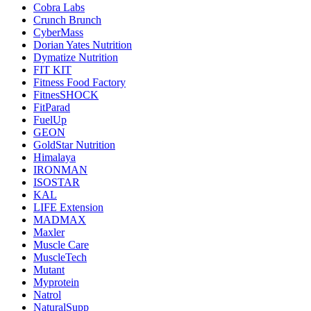
Cobra Labs
Crunch Brunch
CyberMass
Dorian Yates Nutrition
Dymatize Nutrition
FIT KIT
Fitness Food Factory
FitnesSHOCK
FitParad
FuelUp
GEON
GoldStar Nutrition
Himalaya
IRONMAN
ISOSTAR
KAL
LIFE Extension
MADMAX
Maxler
Muscle Care
MuscleTech
Mutant
Myprotein
Natrol
NaturalSupp