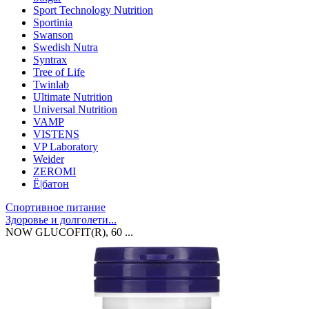
Sport Technology Nutrition
Sportinia
Swanson
Swedish Nutra
Syntrax
Tree of Life
Twinlab
Ultimate Nutrition
Universal Nutrition
VAMP
VISTENS
VP Laboratory
Weider
ZEROMI
Ё|батон
Спортивное питание
Здоровье и долголети...
NOW GLUCOFIT(R), 60 ...