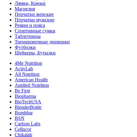
Лямки, Крюки
Магнезия
Перчатки женские
Перчатки мужские
Ремни и пояса
Спортивные сумки
Таблетницы
Тренировочные дневники
Футболки
Шейкеры, Бутылки
4Me Nutrition
ActivLab
All Nutrition
American Health
Applied Nutrition
Be First
Biopharma
BioTechUSA
BlenderBottle
Bombbar
BSN
Carlson Labs
Cellucor
Chikalab