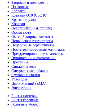
Здоровье и долголетие
Изотоники
Коллаген
Коэнзим Q10 (CoQ10)
Красота и уход
Креатин
Л-Карнитин (L-Сarnitine)
Оксид азота
Омега 3 жирные кислоты
Повышение тестостерона
Подарочные сертификаты
Послетренировочные комплексы
Предтренировочные комплексы
Пробиотики и прибиотики
Протеины
Снижение веса
Специальные добавки
Суставы и связки
Углеводы
Цинк Магний (ZMA)
Энергетики
Бинты кистевые
Бинты коленные
Головные уборы