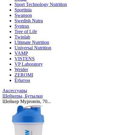
Sport Technology Nutrition
Sportinia
Swanson
Swedish Nutra
Syntrax
Tree of Life
Twinlab
Ultimate Nutrition
Universal Nutrition
VAMP
VISTENS
VP Laboratory
Weider
ZEROMI
Ё|батон
Аксессуары
Шейкеры, Бутылки
Шейкер Myprotein, 70...