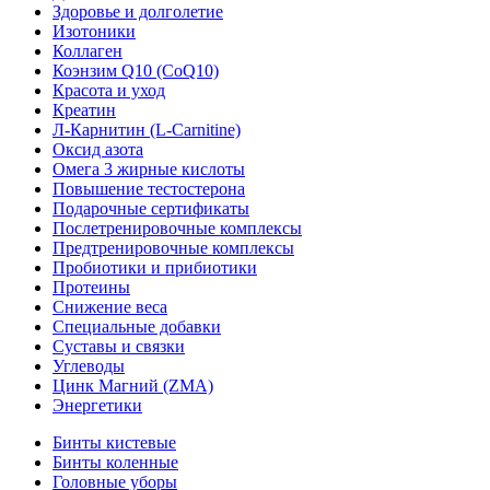
Здоровье и долголетие
Изотоники
Коллаген
Коэнзим Q10 (CoQ10)
Красота и уход
Креатин
Л-Карнитин (L-Сarnitine)
Оксид азота
Омега 3 жирные кислоты
Повышение тестостерона
Подарочные сертификаты
Послетренировочные комплексы
Предтренировочные комплексы
Пробиотики и прибиотики
Протеины
Снижение веса
Специальные добавки
Суставы и связки
Углеводы
Цинк Магний (ZMA)
Энергетики
Бинты кистевые
Бинты коленные
Головные уборы