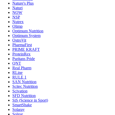
Nature's Plus
Naturi
NOW
NSP
Nutrex
Olimp
Optimum Nutrition
Optimum System
OstroVit
PharmaFirst
PRIME KRAFT
ProteinRex
Puritans Pride
QNT
Real Pharm
RLine
RULE 1
SAN Nutrition
Scitec Nutrition
Scivation
SFD Nutrition
SiS (Science in Sport)
SmartShake
Solaray
Solgar