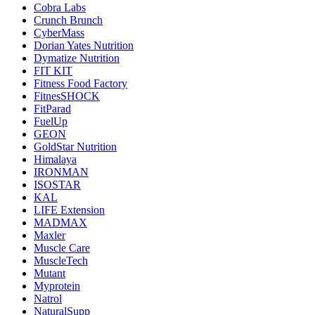
Cobra Labs
Crunch Brunch
CyberMass
Dorian Yates Nutrition
Dymatize Nutrition
FIT KIT
Fitness Food Factory
FitnesSHOCK
FitParad
FuelUp
GEON
GoldStar Nutrition
Himalaya
IRONMAN
ISOSTAR
KAL
LIFE Extension
MADMAX
Maxler
Muscle Care
MuscleTech
Mutant
Myprotein
Natrol
NaturalSupp