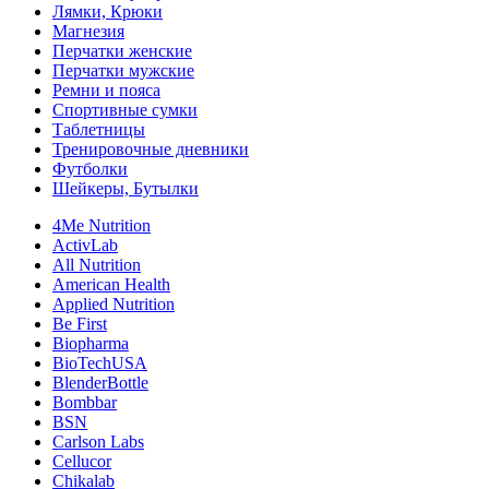
Лямки, Крюки
Магнезия
Перчатки женские
Перчатки мужские
Ремни и пояса
Спортивные сумки
Таблетницы
Тренировочные дневники
Футболки
Шейкеры, Бутылки
4Me Nutrition
ActivLab
All Nutrition
American Health
Applied Nutrition
Be First
Biopharma
BioTechUSA
BlenderBottle
Bombbar
BSN
Carlson Labs
Cellucor
Chikalab