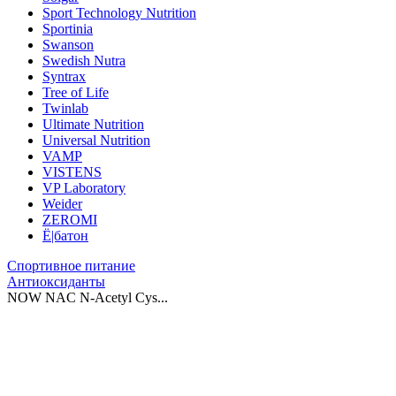
Sport Technology Nutrition
Sportinia
Swanson
Swedish Nutra
Syntrax
Tree of Life
Twinlab
Ultimate Nutrition
Universal Nutrition
VAMP
VISTENS
VP Laboratory
Weider
ZEROMI
Ё|батон
Спортивное питание
Антиоксиданты
NOW NAC N-Acetyl Cys...