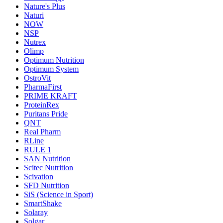
Nature's Plus
Naturi
NOW
NSP
Nutrex
Olimp
Optimum Nutrition
Optimum System
OstroVit
PharmaFirst
PRIME KRAFT
ProteinRex
Puritans Pride
QNT
Real Pharm
RLine
RULE 1
SAN Nutrition
Scitec Nutrition
Scivation
SFD Nutrition
SiS (Science in Sport)
SmartShake
Solaray
Solgar