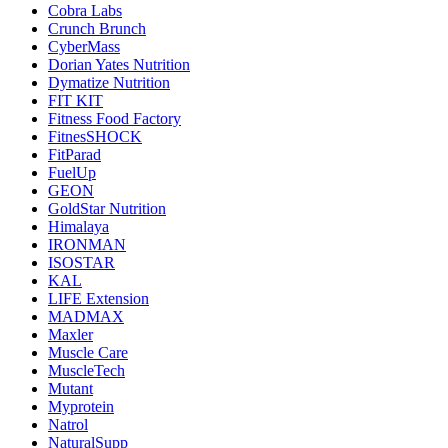
Cobra Labs
Crunch Brunch
CyberMass
Dorian Yates Nutrition
Dymatize Nutrition
FIT KIT
Fitness Food Factory
FitnesSHOCK
FitParad
FuelUp
GEON
GoldStar Nutrition
Himalaya
IRONMAN
ISOSTAR
KAL
LIFE Extension
MADMAX
Maxler
Muscle Care
MuscleTech
Mutant
Myprotein
Natrol
NaturalSupp