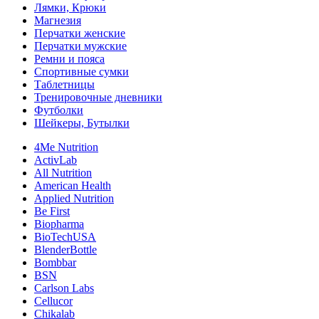
Лямки, Крюки
Магнезия
Перчатки женские
Перчатки мужские
Ремни и пояса
Спортивные сумки
Таблетницы
Тренировочные дневники
Футболки
Шейкеры, Бутылки
4Me Nutrition
ActivLab
All Nutrition
American Health
Applied Nutrition
Be First
Biopharma
BioTechUSA
BlenderBottle
Bombbar
BSN
Carlson Labs
Cellucor
Chikalab