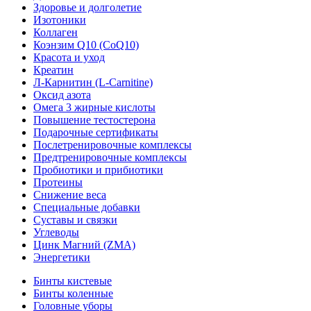
Здоровье и долголетие
Изотоники
Коллаген
Коэнзим Q10 (CoQ10)
Красота и уход
Креатин
Л-Карнитин (L-Сarnitine)
Оксид азота
Омега 3 жирные кислоты
Повышение тестостерона
Подарочные сертификаты
Послетренировочные комплексы
Предтренировочные комплексы
Пробиотики и прибиотики
Протеины
Снижение веса
Специальные добавки
Суставы и связки
Углеводы
Цинк Магний (ZMA)
Энергетики
Бинты кистевые
Бинты коленные
Головные уборы