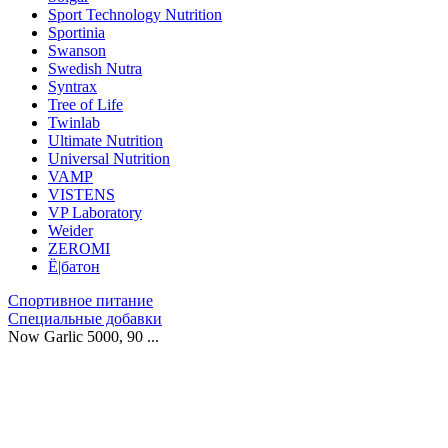
Sport Technology Nutrition
Sportinia
Swanson
Swedish Nutra
Syntrax
Tree of Life
Twinlab
Ultimate Nutrition
Universal Nutrition
VAMP
VISTENS
VP Laboratory
Weider
ZEROMI
Ё|батон
Спортивное питание
Специальные добавки
Now Garlic 5000, 90 ...