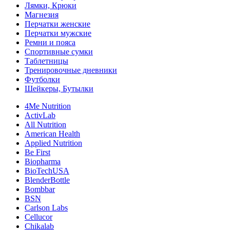
Лямки, Крюки
Магнезия
Перчатки женские
Перчатки мужские
Ремни и пояса
Спортивные сумки
Таблетницы
Тренировочные дневники
Футболки
Шейкеры, Бутылки
4Me Nutrition
ActivLab
All Nutrition
American Health
Applied Nutrition
Be First
Biopharma
BioTechUSA
BlenderBottle
Bombbar
BSN
Carlson Labs
Cellucor
Chikalab