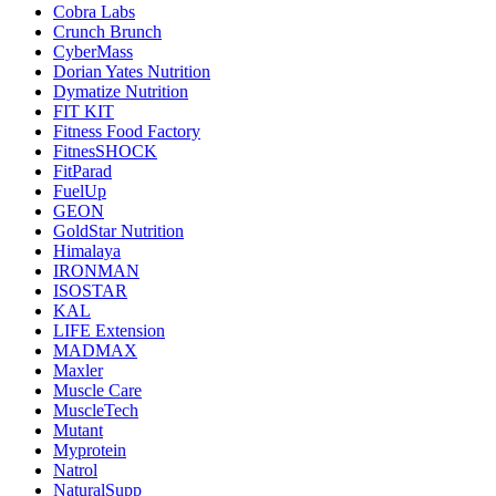
Cobra Labs
Crunch Brunch
CyberMass
Dorian Yates Nutrition
Dymatize Nutrition
FIT KIT
Fitness Food Factory
FitnesSHOCK
FitParad
FuelUp
GEON
GoldStar Nutrition
Himalaya
IRONMAN
ISOSTAR
KAL
LIFE Extension
MADMAX
Maxler
Muscle Care
MuscleTech
Mutant
Myprotein
Natrol
NaturalSupp