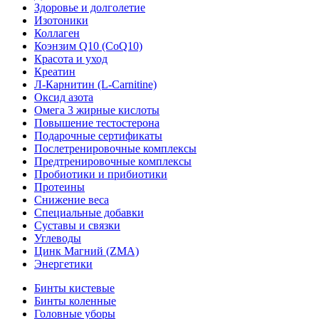
Здоровье и долголетие
Изотоники
Коллаген
Коэнзим Q10 (CoQ10)
Красота и уход
Креатин
Л-Карнитин (L-Сarnitine)
Оксид азота
Омега 3 жирные кислоты
Повышение тестостерона
Подарочные сертификаты
Послетренировочные комплексы
Предтренировочные комплексы
Пробиотики и прибиотики
Протеины
Снижение веса
Специальные добавки
Суставы и связки
Углеводы
Цинк Магний (ZMA)
Энергетики
Бинты кистевые
Бинты коленные
Головные уборы