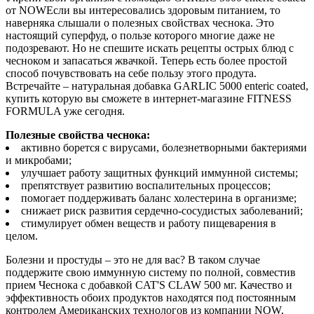
от NOWЕсли вы интересовались здоровым питанием, то
наверняка слышали о полезных свойствах чеснока. Это
настоящий суперфуд, о пользе которого многие даже не
подозревают. Но не спешите искать рецепты острых блюд с
чесноком и запасаться жвачкой. Теперь есть более простой
способ почувствовать на себе пользу этого продута.
Встречайте – натуральная добавка GARLIC 5000 enteric coated,
купить которую вы сможете в интернет-магазине FITNESS
FORMULA уже сегодня.
Полезные свойства чеснока:
активно борется с вирусами, болезнетворными бактериями
и микробами;
улучшает работу защитных функций иммунной системы;
препятствует развитию воспалительных процессов;
помогает поддерживать баланс холестерина в организме;
снижает риск развития сердечно-сосудистых заболеваний;
стимулирует обмен веществ и работу пищеварения в
целом.
Болезни и простуды – это не для вас? В таком случае
поддержите свою иммунную систему по полной, совместив
прием Чеснока с добавкой CAT'S CLAW 500 мг. Качество и
эффективность обоих продуктов находятся под постоянным
контролем Американских технологов из компании NOW,