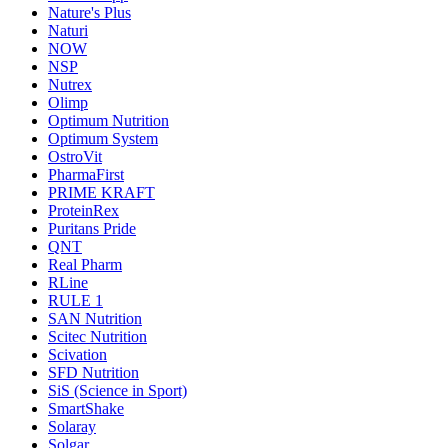
Nature's Plus
Naturi
NOW
NSP
Nutrex
Olimp
Optimum Nutrition
Optimum System
OstroVit
PharmaFirst
PRIME KRAFT
ProteinRex
Puritans Pride
QNT
Real Pharm
RLine
RULE 1
SAN Nutrition
Scitec Nutrition
Scivation
SFD Nutrition
SiS (Science in Sport)
SmartShake
Solaray
Solgar