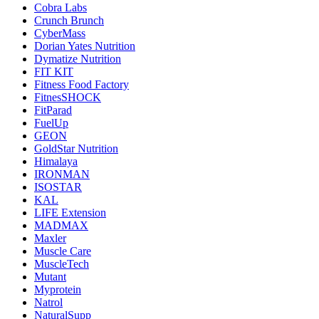
Cobra Labs
Crunch Brunch
CyberMass
Dorian Yates Nutrition
Dymatize Nutrition
FIT KIT
Fitness Food Factory
FitnesSHOCK
FitParad
FuelUp
GEON
GoldStar Nutrition
Himalaya
IRONMAN
ISOSTAR
KAL
LIFE Extension
MADMAX
Maxler
Muscle Care
MuscleTech
Mutant
Myprotein
Natrol
NaturalSupp