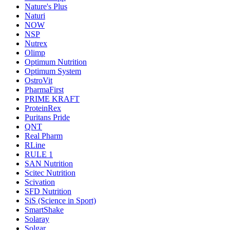
Nature's Plus
Naturi
NOW
NSP
Nutrex
Olimp
Optimum Nutrition
Optimum System
OstroVit
PharmaFirst
PRIME KRAFT
ProteinRex
Puritans Pride
QNT
Real Pharm
RLine
RULE 1
SAN Nutrition
Scitec Nutrition
Scivation
SFD Nutrition
SiS (Science in Sport)
SmartShake
Solaray
Solgar