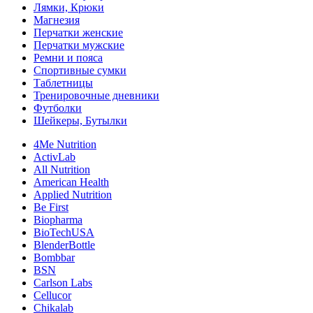
Лямки, Крюки
Магнезия
Перчатки женские
Перчатки мужские
Ремни и пояса
Спортивные сумки
Таблетницы
Тренировочные дневники
Футболки
Шейкеры, Бутылки
4Me Nutrition
ActivLab
All Nutrition
American Health
Applied Nutrition
Be First
Biopharma
BioTechUSA
BlenderBottle
Bombbar
BSN
Carlson Labs
Cellucor
Chikalab