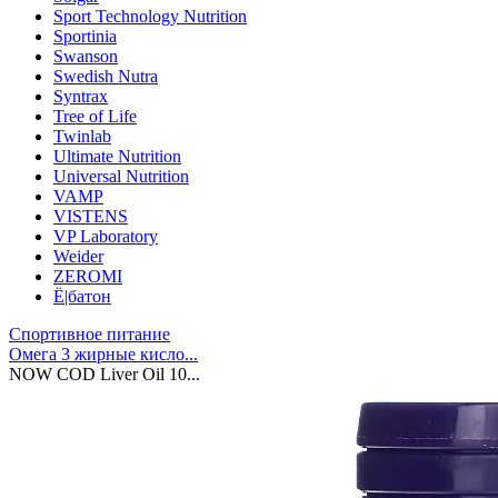
Sport Technology Nutrition
Sportinia
Swanson
Swedish Nutra
Syntrax
Tree of Life
Twinlab
Ultimate Nutrition
Universal Nutrition
VAMP
VISTENS
VP Laboratory
Weider
ZEROMI
Ё|батон
Спортивное питание
Омега 3 жирные кисло...
NOW COD Liver Oil 10...