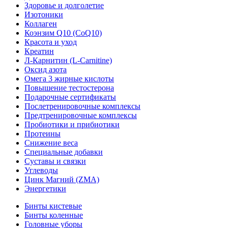
Здоровье и долголетие
Изотоники
Коллаген
Коэнзим Q10 (CoQ10)
Красота и уход
Креатин
Л-Карнитин (L-Сarnitine)
Оксид азота
Омега 3 жирные кислоты
Повышение тестостерона
Подарочные сертификаты
Послетренировочные комплексы
Предтренировочные комплексы
Пробиотики и прибиотики
Протеины
Снижение веса
Специальные добавки
Суставы и связки
Углеводы
Цинк Магний (ZMA)
Энергетики
Бинты кистевые
Бинты коленные
Головные уборы