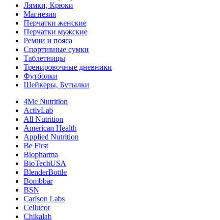
Лямки, Крюки
Магнезия
Перчатки женские
Перчатки мужские
Ремни и пояса
Спортивные сумки
Таблетницы
Тренировочные дневники
Футболки
Шейкеры, Бутылки
4Me Nutrition
ActivLab
All Nutrition
American Health
Applied Nutrition
Be First
Biopharma
BioTechUSA
BlenderBottle
Bombbar
BSN
Carlson Labs
Cellucor
Chikalab