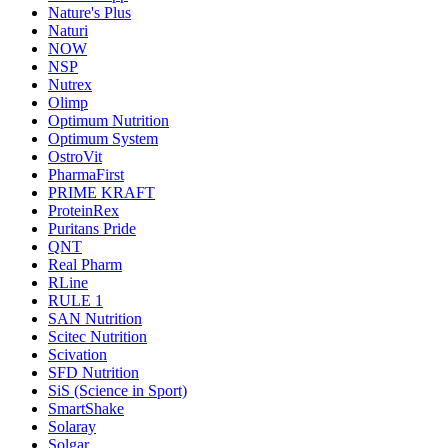
Nature's Plus
Naturi
NOW
NSP
Nutrex
Olimp
Optimum Nutrition
Optimum System
OstroVit
PharmaFirst
PRIME KRAFT
ProteinRex
Puritans Pride
QNT
Real Pharm
RLine
RULE 1
SAN Nutrition
Scitec Nutrition
Scivation
SFD Nutrition
SiS (Science in Sport)
SmartShake
Solaray
Solgar