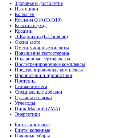
Здоровье и долголетие
Изотоники
Коллаген
Коэнзим Q10 (CoQ10)
Красота и уход
Креатин
Л-Карнитин (L-Сarnitine)
Оксид азота
Омега 3 жирные кислоты
Повышение тестостерона
Подарочные сертификаты
Послетренировочные комплексы
Предтренировочные комплексы
Пробиотики и прибиотики
Протеины
Снижение веса
Специальные добавки
Суставы и связки
Углеводы
Цинк Магний (ZMA)
Энергетики
Бинты кистевые
Бинты коленные
Головные уборы