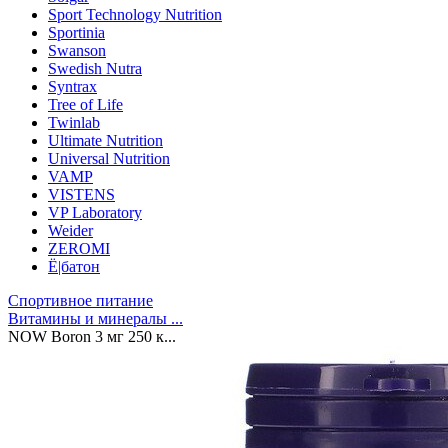
Sport Technology Nutrition
Sportinia
Swanson
Swedish Nutra
Syntrax
Tree of Life
Twinlab
Ultimate Nutrition
Universal Nutrition
VAMP
VISTENS
VP Laboratory
Weider
ZEROMI
Ё|батон
Спортивное питание
Витамины и минералы ...
NOW Boron 3 мг 250 к...