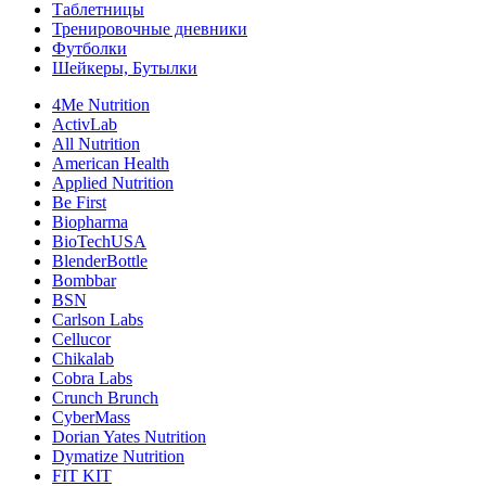
Таблетницы
Тренировочные дневники
Футболки
Шейкеры, Бутылки
4Me Nutrition
ActivLab
All Nutrition
American Health
Applied Nutrition
Be First
Biopharma
BioTechUSA
BlenderBottle
Bombbar
BSN
Carlson Labs
Cellucor
Chikalab
Cobra Labs
Crunch Brunch
CyberMass
Dorian Yates Nutrition
Dymatize Nutrition
FIT KIT