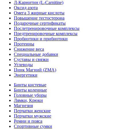
Л-Карнитин (L-Сarnitine)
Оксид азота
Омега 3 жирные кислоты
Повышение тестостерона
Подарочные сертификаты
Послетренировочные комплексы
Предтренировочные комплексы
Пробиотики и прибиотики
Протеины
Снижение веса
Специальные добавки
Суставы и связки
Углеводы
Цинк Магний (ZMA)
Энергетики
Бинты кистевые
Бинты коленные
Головные уборы
Лямки, Крюки
Магнезия
Перчатки женские
Перчатки мужские
Ремни и пояса
Спортивные сумки