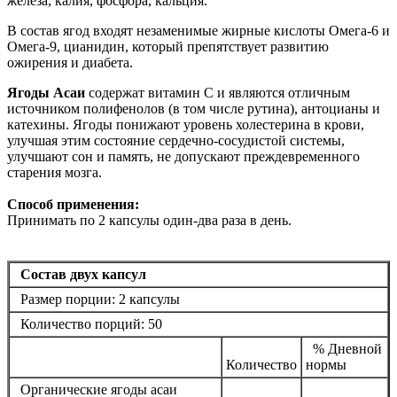
железа, калия, фосфора, кальция.
В состав ягод входят незаменимые жирные кислоты Омега-6 и
Омега-9, цианидин, который препятствует развитию
ожирения и диабета.
Ягоды Асаи
содержат витамин С и являются отличным
источником полифенолов (в том числе рутина), антоцианы и
катехины. Ягоды понижают уровень холестерина в крови,
улучшая этим состояние сердечно-сосудистой системы,
улучшают сон и память, не допускают преждевременного
старения мозга.
Способ применения:
Принимать по 2 капсулы один-два раза в день.
Состав двух капсул
Размер порции: 2 капсулы
Количество порций: 50
% Дневной
Количество
нормы
Органические ягоды асаи