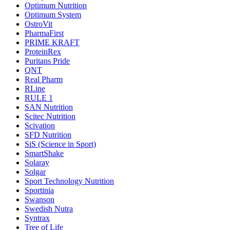
Optimum Nutrition
Optimum System
OstroVit
PharmaFirst
PRIME KRAFT
ProteinRex
Puritans Pride
QNT
Real Pharm
RLine
RULE 1
SAN Nutrition
Scitec Nutrition
Scivation
SFD Nutrition
SiS (Science in Sport)
SmartShake
Solaray
Solgar
Sport Technology Nutrition
Sportinia
Swanson
Swedish Nutra
Syntrax
Tree of Life