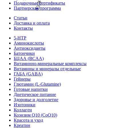
Подарочные сертификаты
Партнерская программа
Статьи
Доставка и оплата
Контакты
5-HTP
Аминокислоты
Антиоксиданты
Батончики
БЦАА (BCAA)
Витаминно-минеральные комплексы
Витамины и минералы отдельные
ГАБА (GABA)
Гейнеры
Глютамин (L-Glutamine)
Готовые напитки
Диетическое питание
Здоровье и долголетие
Изотоники
Коллаген
Коэнзим Q10 (CoQ10)
Красота и уход
Креатин