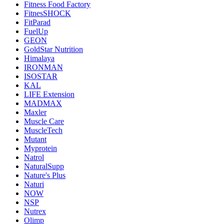
Fitness Food Factory
FitnesSHOCK
FitParad
FuelUp
GEON
GoldStar Nutrition
Himalaya
IRONMAN
ISOSTAR
KAL
LIFE Extension
MADMAX
Maxler
Muscle Care
MuscleTech
Mutant
Myprotein
Natrol
NaturalSupp
Nature's Plus
Naturi
NOW
NSP
Nutrex
Olimp