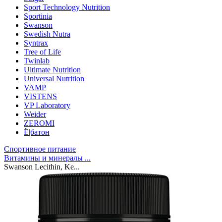
Sport Technology Nutrition
Sportinia
Swanson
Swedish Nutra
Syntrax
Tree of Life
Twinlab
Ultimate Nutrition
Universal Nutrition
VAMP
VISTENS
VP Laboratory
Weider
ZEROMI
Ё|батон
Спортивное питание
Витамины и минералы ...
Swanson Lecithin, Ke...