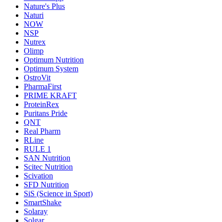
Nature's Plus
Naturi
NOW
NSP
Nutrex
Olimp
Optimum Nutrition
Optimum System
OstroVit
PharmaFirst
PRIME KRAFT
ProteinRex
Puritans Pride
QNT
Real Pharm
RLine
RULE 1
SAN Nutrition
Scitec Nutrition
Scivation
SFD Nutrition
SiS (Science in Sport)
SmartShake
Solaray
Solgar