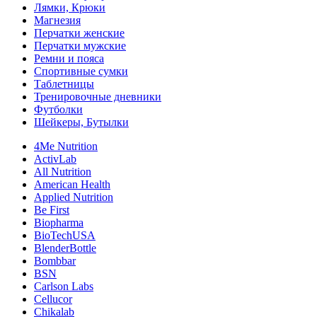
Лямки, Крюки
Магнезия
Перчатки женские
Перчатки мужские
Ремни и пояса
Спортивные сумки
Таблетницы
Тренировочные дневники
Футболки
Шейкеры, Бутылки
4Me Nutrition
ActivLab
All Nutrition
American Health
Applied Nutrition
Be First
Biopharma
BioTechUSA
BlenderBottle
Bombbar
BSN
Carlson Labs
Cellucor
Chikalab