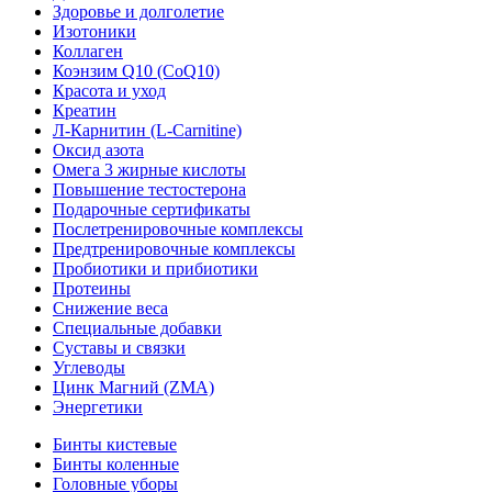
Здоровье и долголетие
Изотоники
Коллаген
Коэнзим Q10 (CoQ10)
Красота и уход
Креатин
Л-Карнитин (L-Сarnitine)
Оксид азота
Омега 3 жирные кислоты
Повышение тестостерона
Подарочные сертификаты
Послетренировочные комплексы
Предтренировочные комплексы
Пробиотики и прибиотики
Протеины
Снижение веса
Специальные добавки
Суставы и связки
Углеводы
Цинк Магний (ZMA)
Энергетики
Бинты кистевые
Бинты коленные
Головные уборы