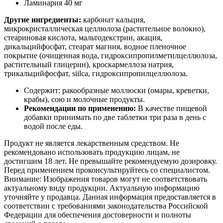
Ламинария 40 мг
Другие ингредиенты:
карбонат кальция,
микрокристаллическая целлюлоза (растительное волокно),
стеариновая кислота, мальтодекстрин, акация,
дикальцийфосфат, стеарат магния, водное пленочное
покрытие (очищенная вода, гидроксипропилметилцеллюлоза,
растительный глицерин), кроскармеллоза натрия,
трикальцийфосфат, siilca, гидроксипропилцеллюлоза.
Содержит: ракообразные моллюски (омары, креветки,
крабы), сою и молочные продукты.
Рекомендации по применению:
В качестве пищевой
добавки принимать по две таблетки три раза в день с
водой после еды.
Продукт не является лекарственным средством. Не
рекомендовано использовать продукцию лицам, не
достигшим 18 лет. Не превышайте рекомендуемую дозировку.
Перед применением проконсультируйтесь со специалистом.
Внимание: Изображения товаров могут не соответствовать
актуальному виду продукции. Актуальную информацию
уточняйте у продавца. Данная информация предоставляется в
соответствии с требованиями законодательства Российской
Федерации для обеспечения достоверности и полноты