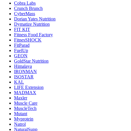
Cobra Labs
Crunch Brunch
CyberMass
Dorian Yates Nutrition
Dymatize Nutrition
FIT KIT
Fitness Food Factory
FitnesSHOCK
FitParad
FuelUp
GEON
GoldStar Nutrition
Himalaya
IRONMAN
ISOSTAR
KAL
LIFE Extension
MADMAX
Maxler
Muscle Care
MuscleTech
Mutant
Myprotein
Natrol
NaturalSupp