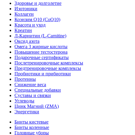
Здоровье и долголетие
Изотоники
Коллаген
Коэнзим Q10 (CoQ10)
Красота и уход
Креатин
Л-Карнитин (L-Сarnitine)
Оксид азота
Омега 3 жирные кислоты
Повышение тестостерона
Подарочные сертификаты
Послетренировочные комплексы
Предтренировочные комплексы
Пробиотики и прибиотики
Протеины
Снижение веса
Специальные добавки
Суставы и связки
Углеводы
Цинк Магний (ZMA)
Энергетики
Бинты кистевые
Бинты коленные
Головные уборы