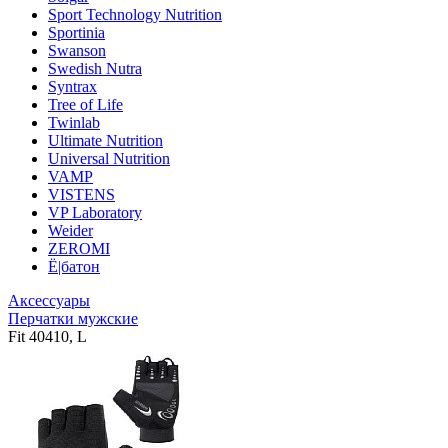
Sport Technology Nutrition
Sportinia
Swanson
Swedish Nutra
Syntrax
Tree of Life
Twinlab
Ultimate Nutrition
Universal Nutrition
VAMP
VISTENS
VP Laboratory
Weider
ZEROMI
Ё|батон
Аксессуары
Перчатки мужские
Fit 40410, L