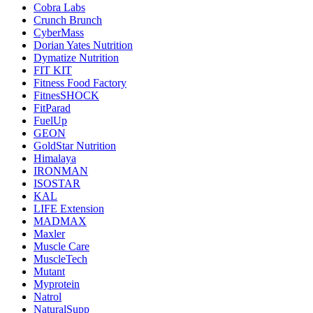
Cobra Labs
Crunch Brunch
CyberMass
Dorian Yates Nutrition
Dymatize Nutrition
FIT KIT
Fitness Food Factory
FitnesSHOCK
FitParad
FuelUp
GEON
GoldStar Nutrition
Himalaya
IRONMAN
ISOSTAR
KAL
LIFE Extension
MADMAX
Maxler
Muscle Care
MuscleTech
Mutant
Myprotein
Natrol
NaturalSupp