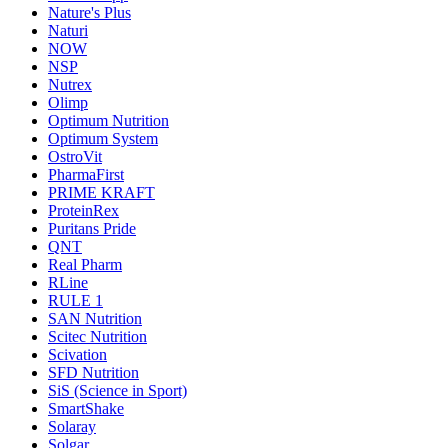
Nature's Plus
Naturi
NOW
NSP
Nutrex
Olimp
Optimum Nutrition
Optimum System
OstroVit
PharmaFirst
PRIME KRAFT
ProteinRex
Puritans Pride
QNT
Real Pharm
RLine
RULE 1
SAN Nutrition
Scitec Nutrition
Scivation
SFD Nutrition
SiS (Science in Sport)
SmartShake
Solaray
Solgar