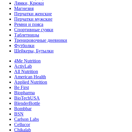
Лямки, Крюки
Магнезия
Перчатки женские
Перчатки мужские
Ремни и пояса
Спортивные сумки
Таблетницы
Тренировочные дневники
Футболки
Шейкеры, Бутылки
4Me Nutrition
ActivLab
All Nutrition
American Health
Applied Nutrition
Be First
Biopharma
BioTechUSA
BlenderBottle
Bombbar
BSN
Carlson Labs
Cellucor
Chikalab