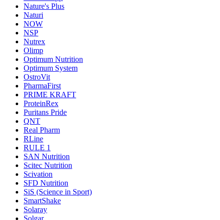
Nature's Plus
Naturi
NOW
NSP
Nutrex
Olimp
Optimum Nutrition
Optimum System
OstroVit
PharmaFirst
PRIME KRAFT
ProteinRex
Puritans Pride
QNT
Real Pharm
RLine
RULE 1
SAN Nutrition
Scitec Nutrition
Scivation
SFD Nutrition
SiS (Science in Sport)
SmartShake
Solaray
Solgar