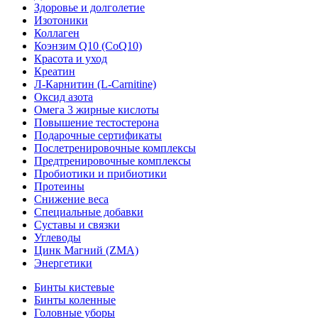
Здоровье и долголетие
Изотоники
Коллаген
Коэнзим Q10 (CoQ10)
Красота и уход
Креатин
Л-Карнитин (L-Сarnitine)
Оксид азота
Омега 3 жирные кислоты
Повышение тестостерона
Подарочные сертификаты
Послетренировочные комплексы
Предтренировочные комплексы
Пробиотики и прибиотики
Протеины
Снижение веса
Специальные добавки
Суставы и связки
Углеводы
Цинк Магний (ZMA)
Энергетики
Бинты кистевые
Бинты коленные
Головные уборы