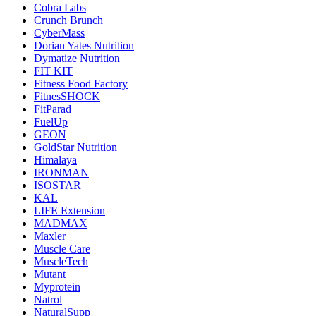
Cobra Labs
Crunch Brunch
CyberMass
Dorian Yates Nutrition
Dymatize Nutrition
FIT KIT
Fitness Food Factory
FitnesSHOCK
FitParad
FuelUp
GEON
GoldStar Nutrition
Himalaya
IRONMAN
ISOSTAR
KAL
LIFE Extension
MADMAX
Maxler
Muscle Care
MuscleTech
Mutant
Myprotein
Natrol
NaturalSupp