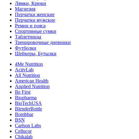
Лямки, Крюки
Магнезия
Перчатки женские
Перчатки мужские
Ремни и пояса
Спортивные сумки
Таблетницы
Тренировочные дневники
Футболки
Шейкеры, Бутылки
4Me Nutrition
ActivLab
All Nutrition
American Health
Applied Nutrition
Be First
Biopharma
BioTechUSA
BlenderBottle
Bombbar
BSN
Carlson Labs
Cellucor
Chikalab