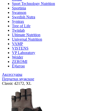
Sport Technology Nutrition
Sportinia
Swanson
Swedish Nutra
Syntrax
Tree of Life
Twinlab
Ultimate Nutrition
Universal Nutrition
VAMP
VISTENS
VP Laboratory
Weider
ZEROMI
Ё|батон
Аксессуары
Перчатки мужские
Classic 42172, XL