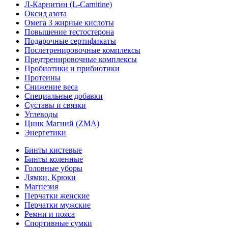
Л-Карнитин (L-Сarnitine)
Оксид азота
Омега 3 жирные кислоты
Повышение тестостерона
Подарочные сертификаты
Послетренировочные комплексы
Предтренировочные комплексы
Пробиотики и прибиотики
Протеины
Снижение веса
Специальные добавки
Суставы и связки
Углеводы
Цинк Магний (ZMA)
Энергетики
Бинты кистевые
Бинты коленные
Головные уборы
Лямки, Крюки
Магнезия
Перчатки женские
Перчатки мужские
Ремни и пояса
Спортивные сумки