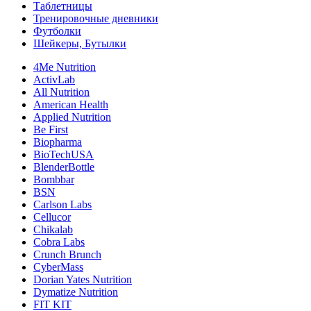
Таблетницы
Тренировочные дневники
Футболки
Шейкеры, Бутылки
4Me Nutrition
ActivLab
All Nutrition
American Health
Applied Nutrition
Be First
Biopharma
BioTechUSA
BlenderBottle
Bombbar
BSN
Carlson Labs
Cellucor
Chikalab
Cobra Labs
Crunch Brunch
CyberMass
Dorian Yates Nutrition
Dymatize Nutrition
FIT KIT