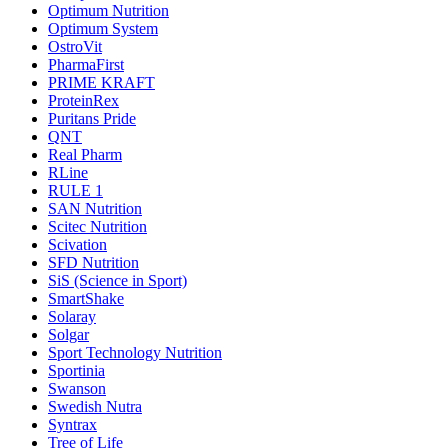
Optimum Nutrition
Optimum System
OstroVit
PharmaFirst
PRIME KRAFT
ProteinRex
Puritans Pride
QNT
Real Pharm
RLine
RULE 1
SAN Nutrition
Scitec Nutrition
Scivation
SFD Nutrition
SiS (Science in Sport)
SmartShake
Solaray
Solgar
Sport Technology Nutrition
Sportinia
Swanson
Swedish Nutra
Syntrax
Tree of Life