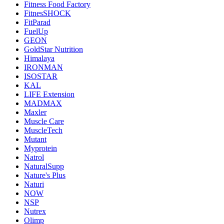
Fitness Food Factory
FitnesSHOCK
FitParad
FuelUp
GEON
GoldStar Nutrition
Himalaya
IRONMAN
ISOSTAR
KAL
LIFE Extension
MADMAX
Maxler
Muscle Care
MuscleTech
Mutant
Myprotein
Natrol
NaturalSupp
Nature's Plus
Naturi
NOW
NSP
Nutrex
Olimp