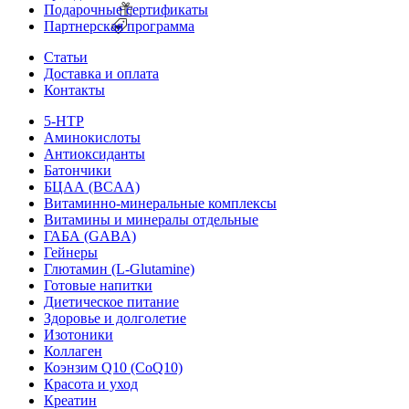
Подарочные сертификаты
Партнерская программа
Статьи
Доставка и оплата
Контакты
5-HTP
Аминокислоты
Антиоксиданты
Батончики
БЦАА (BCAA)
Витаминно-минеральные комплексы
Витамины и минералы отдельные
ГАБА (GABA)
Гейнеры
Глютамин (L-Glutamine)
Готовые напитки
Диетическое питание
Здоровье и долголетие
Изотоники
Коллаген
Коэнзим Q10 (CoQ10)
Красота и уход
Креатин