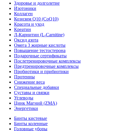
Здоровье и долголетие
Изотоники
Коллаген
Коэнзим Q10 (CoQ10)
Красота и уход
Креатин
Л-Карнитин (L-Сarnitine)
Оксид азота
Омега 3 жирные кислоты
Повышение тестостерона
Подарочные сертификаты
Послетренировочные комплексы
Предтренировочные комплексы
Пробиотики и прибиотики
Протеины
Снижение веса
Специальные добавки
Суставы и связки
Углеводы
Цинк Магний (ZMA)
Энергетики
Бинты кистевые
Бинты коленные
Головные уборы