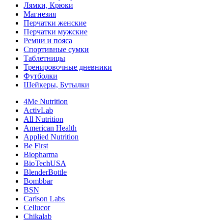
Лямки, Крюки
Магнезия
Перчатки женские
Перчатки мужские
Ремни и пояса
Спортивные сумки
Таблетницы
Тренировочные дневники
Футболки
Шейкеры, Бутылки
4Me Nutrition
ActivLab
All Nutrition
American Health
Applied Nutrition
Be First
Biopharma
BioTechUSA
BlenderBottle
Bombbar
BSN
Carlson Labs
Cellucor
Chikalab