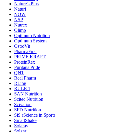
Nature's Plus
Naturi
NOW
NSP
Nutrex
Olimp
Optimum Nutrition
Optimum System
OstroVit
PharmaFirst
PRIME KRAFT
ProteinRex
Puritans Pride
QNT
Real Pharm
RLine
RULE 1
SAN Nutrition
Scitec Nutrition
Scivation
SFD Nutrition
SiS (Science in Sport)
SmartShake
Solaray
Solgar