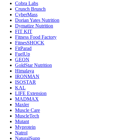
Cobra Labs
Crunch Brunch
CyberMass
Dorian Yates Nutrition
Dymatize Nutrition
FIT KIT
Fitness Food Factory
FitnesSHOCK
FitParad
FuelUp
GEON
GoldStar Nutrition
Himalaya
IRONMAN
ISOSTAR
KAL
LIFE Extension
MADMAX
Maxler
Muscle Care
MuscleTech
Mutant
Myprotein
Natrol
NaturalSupp