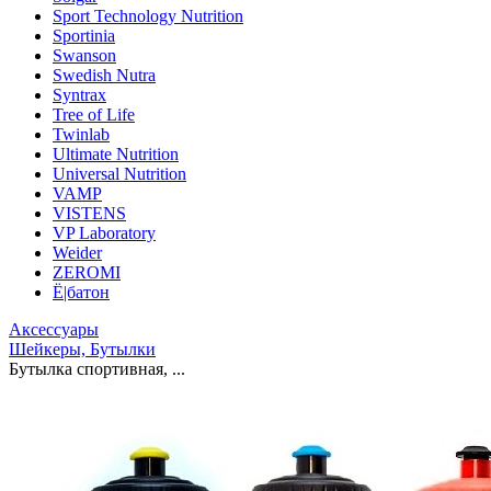
Sport Technology Nutrition
Sportinia
Swanson
Swedish Nutra
Syntrax
Tree of Life
Twinlab
Ultimate Nutrition
Universal Nutrition
VAMP
VISTENS
VP Laboratory
Weider
ZEROMI
Ё|батон
Аксессуары
Шейкеры, Бутылки
Бутылка спортивная, ...